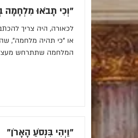
"וְכִי תָבֹאוּ מִלְחָמָה בּ
לכאורה, היה צריך להכתב
או "כי תהיה מלחמה", שה
המלחמה שתתרחש מעצמה 
"כי תבואו" דמשמעותו שהע
"וַיְהִי בִּנְסֹעַ הָאָרֹן"