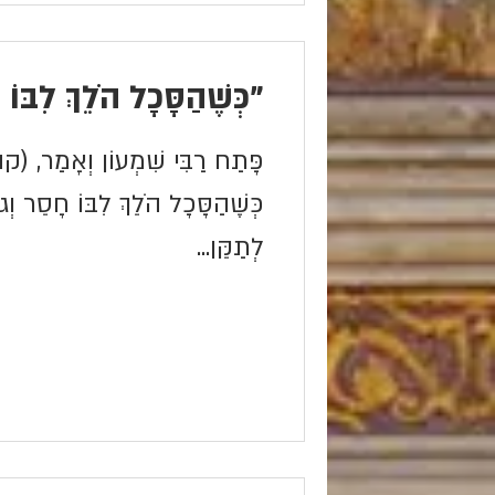
"כְּשֶׁהַסָּכָל הֹלֵךְ לִבּוֹ
פָּתַח רַבִּי שִׁמְעוֹן וְאָמַר, (קה
כְּשֶׁהַסָּכָל הֹלֵךְ לִבּוֹ חָסֵר וְגו
לְתַקֵּן...