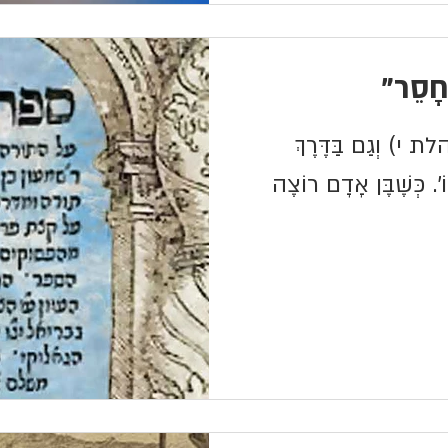
 חָסֵר"
לת י) וְגַם בַּדֶּרֶךְ
ֹ'. כְּשֶׁבֶּן אָדָם רוֹצֶה