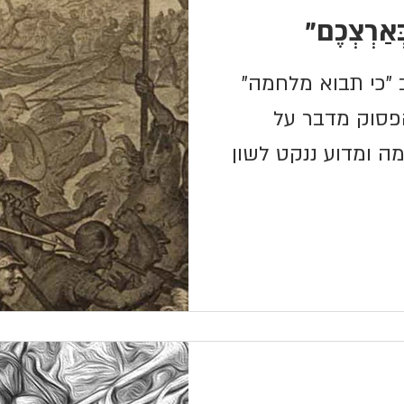
ְאַרְצְכֶם"
 "כי תבוא מלחמה"
פסוק מדבר על
ומדוע ננקט לשון
ם...