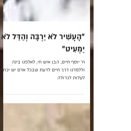
"הֶעָשִׁיר לֹא יַרְבֶּה וְהַדַּל לֹא
יַמְעִיט"
ח' יוסף חיים, הבן איש חי, לאלפנו בינה
וללמדנו דרך חיים לדעת שבכל אדם יש יכולת
לעלות לגדולה