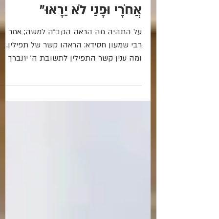
"וַהֲסִרֹתִי אֶת כַּפִּי וְרָאִיתָ אֶת
אֲחֹרָי וּפָנַי לֹא יֵרָאוּ"
על התהיה מה הראה הקב"ה למשה; אמר
רבי שמעון חסידא: הראהו קשר של תפילין.
ומה ענין קשר התפילין לתשובת ה' יתברך
בנוגע לריצוי העוון של עם ישראל?