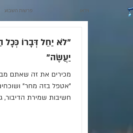
וידאו
פרשות השבוע
"לֹא יַחֵל דְּבָרוֹ כְּכָל הַ
יַעֲשֶׂה"
מכירים את זה שאתם מבט
"אטפל בזה מחר" ושוכחים
חשיבות שמירת הדיבור, ג
ויום-יומיים