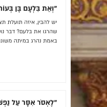
"וְאֵת בִּלְעָם בֶּן בְּעוֹר
יש להבין, איזה תועלת ת
שהרגו את בלעם? דבר נוס
באמת נהרג במיתה משונה
היה ראוי שתתגשם...
"לֶאְסֹר אִסָּר עַל נַפְשׁ