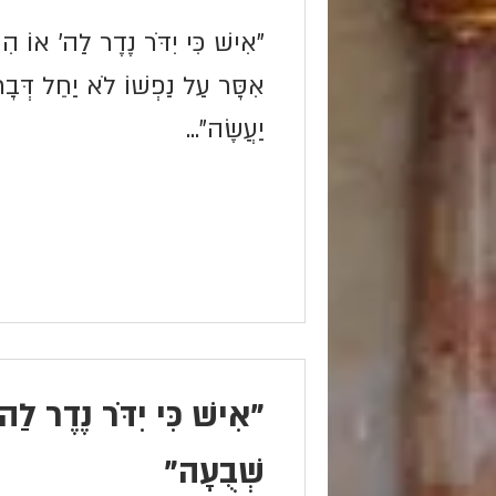
"אִישׁ כִּי יִדֹּר נֶדֶר לַה' אוֹ הִ
אִסָּר עַל נַפְשׁוֹ לֹא יַחֵל דְּבָרו
יַעֲשֶׂה"...
"אִישׁ כִּי יִדֹּר נֶדֶר לַה
שְׁבֻעָה"