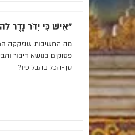
"אִישׁ כִּי יִדֹּר נֶדֶר לה
מה החשיבות שנזקקה הת
פסוקים בנושא דיבור וה
סך-הכל בהבל פיו?