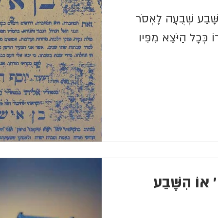
שָּׁבַע שְׁבֻעָה לֶאְסֹר
ֹ כְּכָל הַיֹּצֵא מִפִּיו
' אוֹ הִשָּׁבַע