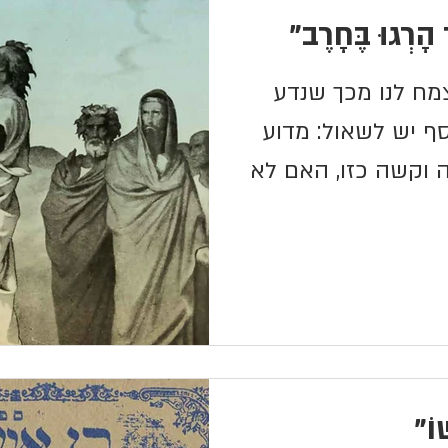
 הָרְגוּ בֶּחָרֶב"
צמח לנו מכך שנדע
ף יש לשאול: מדוע
 וקשה כזו, האם לא
וֹ"