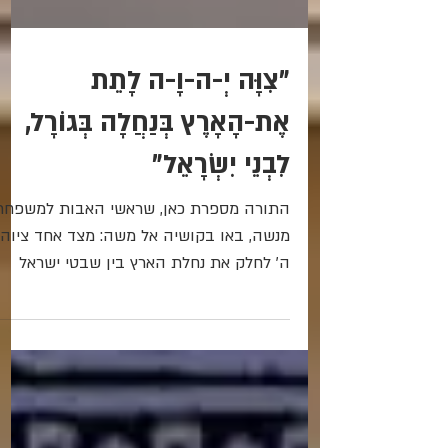
"צִוָּה יְ-ה-וָ-ה לָתֵת
אֶת-הָאָרֶץ בְּנַחֲלָה בְּגוֹרָל,
לִבְנֵי יִשְׂרָאֵל"
התורה מספרת כאן, שראשי האבות למשפחת
מנשה, באו בקושיה אל משה: מצד אחד ציוה
ה' לחלק את נחלת הארץ בין שבטי ישראל
באופן שחל איסור על כל שבט...