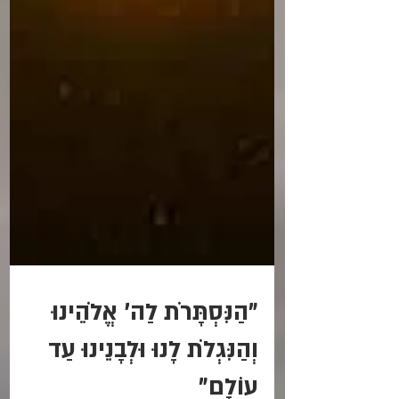
"הַנִּסְתָּרֹת לַה' אֱלֹהֵינוּ
וְהַנִּגְלֹת לָנוּ וּלְבָנֵינוּ עַד