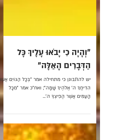
"וְהָיָה כִי יָבֹאוּ עָלֶיךָ כָּל
הַדְּבָרִים הָאֵלֶּה"
יש להתבונן כי מתחילה אמר "בְּכָל הַגּוֹיִם אֲשֶׁר
הִדִּיחֲךָ ה' אֱלֹהֶיךָ שָׁמָּה"; ואח"כ אמר "מִכָּל
הָעַמִּים אֲשֶׁר הֱפִיצְךָ ה'...