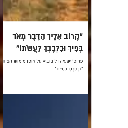
"קָרוֹב אֵלֶיךָ הַדָּבָר מְאֹד
בְּפִיךָ וּבִלְבָבְךָ לַעֲשֹׂתוֹ"
פרופ' ישעיהו ליבוביץ על אופן מימוש הציווי
"וּבָחַרְתָּ בַּחַיִּים"