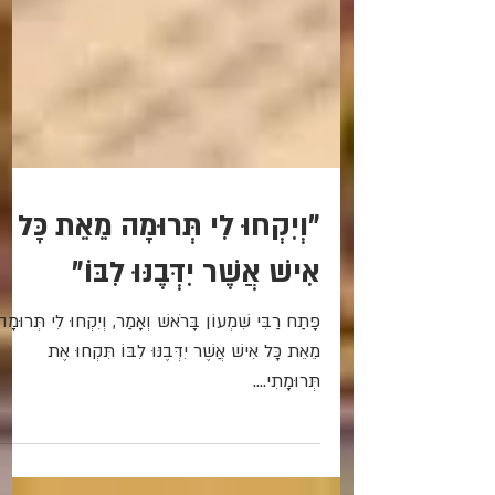
"וְיִקְחוּ לִי תְּרוּמָה מֵאֵת כָּל
אִישׁ אֲשֶׁר יִדְּבֶנּוּ לִבּוֹ"
פָּתַח רַבִּי שִׁמְעוֹן בָּרֹאשׁ וְאָמַר, וְיִקְחוּ לִי תְּרוּמָה
מֵאֵת כָּל אִישׁ אֲשֶׁר יִדְּבֶנּוּ לִבּוֹ תִּקְחוּ אֶת
תְּרוּמָתִי....