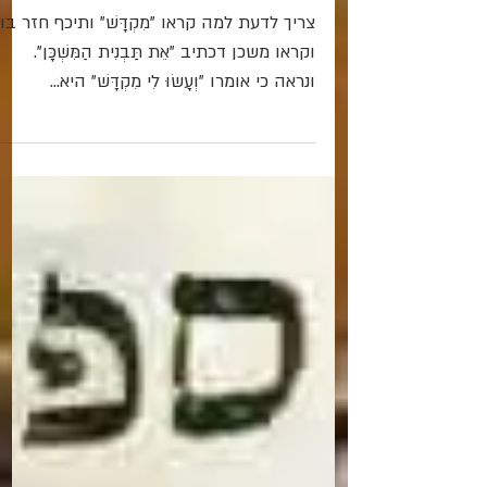
"וְעָשׂוּ לִי מִקְדָּשׁ וְשָׁכַנְתִּי
בְּתוֹכָם"
צריך לדעת למה קראו "מִקְדָּשׁ" ותיכף חזר בו
וקראו משכן דכתיב "אֵת תַּבְנִית הַמִּשְׁכָּן".
ונראה כי אומרו "וְעָשׂוּ לִי מִקְדָּשׁ" היא...