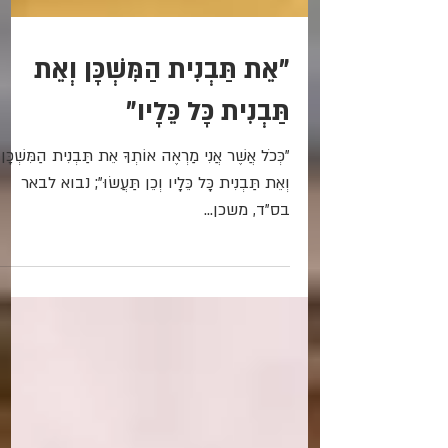
"אֵת תַּבְנִית הַמִּשְׁכָּן וְאֵת
תַּבְנִית כָּל כֵּלָיו"
"כְּכֹל אֲשֶׁר אֲנִי מַרְאֶה אוֹתְךָ אֵת תַּבְנִית הַמִּשְׁכָּן
וְאֵת תַּבְנִית כָּל כֵּלָיו וְכֵן תַּעֲשׂוּ"; נבוא לבאר
בס"ד, משכן...