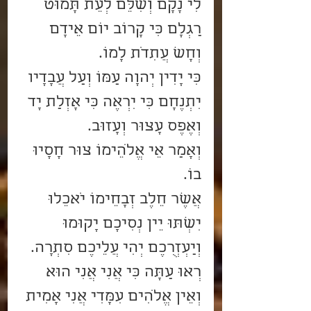
לִי נָקָם וְשִׁלֵּם לְעֵת תָּמוּט 
רַגְלָם כִּי קָרוֹב יוֹם אֵידָם 
וְחָשׁ עֲתִדֹת לָמוֹ.
כִּי יָדִין יְהוָה עַמּוֹ וְעַל עֲבָדָיו 
יִתְנֶחָם כִּי יִרְאֶה כִּי אָזְלַת יָד 
וְאֶפֶס עָצוּר וְעָזוּב.
וְאָמַר אֵי אֱלֹהֵימוֹ צוּר חָסָיוּ 
בוֹ.
אֲשֶׁר חֵלֶב זְבָחֵימוֹ יֹאכֵלוּ 
יִשְׁתּוּ יֵין נְסִיכָם יָקוּמוּ 
וְיַעְזְרֻכֶם יְהִי עֲלֵיכֶם סִתְרָה.
רְאוּ עַתָּה כִּי אֲנִי אֲנִי הוּא 
וְאֵין אֱלֹהִים עִמָּדִי אֲנִי אָמִית 