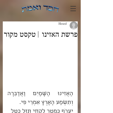
Hesed
פרשת האזינו | טקסט מקור
הַאֲזִינוּ הַשָּׁמַיִם וַאֲדַבֵּרָה 
וְתִשְׁמַע הָאָרֶץ אִמְרֵי פִי.
יַעֲרֹף כַּמָּטָר לִקְחִי תִּזַּל כַּטַּל 