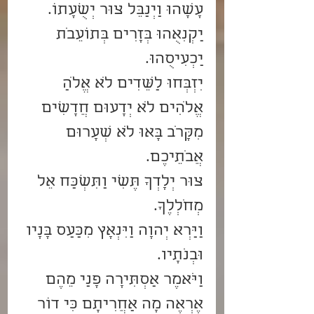
עָשָׂהוּ וַיְנַבֵּל צוּר יְשֻׁעָתוֹ.
יַקְנִאֻהוּ בְּזָרִים בְּתוֹעֵבֹת 
יַכְעִיסֻהוּ.
יִזְבְּחוּ לַשֵּׁדִים לֹא אֱלֹהַ 
אֱלֹהִים לֹא יְדָעוּם חֲדָשִׁים 
מִקָּרֹב בָּאוּ לֹא שְׂעָרוּם 
אֲבֹתֵיכֶם.
צוּר יְלָדְךָ תֶּשִׁי וַתִּשְׁכַּח אֵל 
מְחֹלְלֶךָ.
וַיַּרְא יְהוָה וַיִּנְאָץ מִכַּעַס בָּנָיו 
וּבְנֹתָיו.
וַיֹּאמֶר אַסְתִּירָה פָנַי מֵהֶם 
אֶרְאֶה מָה אַחֲרִיתָם כִּי דוֹר 