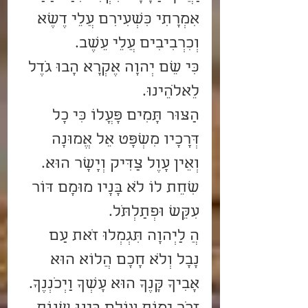
אִמְרָתִי כִּשְׂעִירִם עֲלֵי דֶשֶׁא 
וְכִרְבִיבִים עֲלֵי עֵשֶׂב.
כִּי שֵׁם יְהוָה אֶקְרָא הָבוּ גֹדֶל 
לֵאלֹהֵינוּ.
הַצּוּר תָּמִים פָּעֳלוֹ כִּי כָל 
דְּרָכָיו מִשְׁפָּט אֵל אֱמוּנָה 
וְאֵין עָוֶל צַדִּיק וְיָשָׁר הוּא.
שִׁחֵת לוֹ לֹא בָּנָיו מוּמָם דּוֹר 
עִקֵּשׁ וּפְתַלְתֹּל.
הֲ לַיְהוָה תִּגְמְלוּ זֹאת עַם 
נָבָל וְלֹא חָכָם הֲלוֹא הוּא 
אָבִיךָ קָּנֶךָ הוּא עָשְׂךָ וַיְכֹנְנֶךָ.