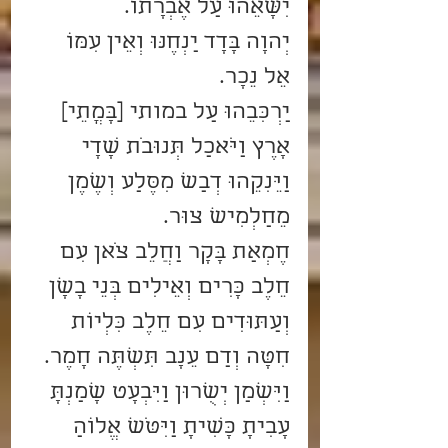
יִשָּׂאֵהוּ עַל אֶבְרָתוֹ.
יְהוָה בָּדָד יַנְחֶנּוּ וְאֵין עִמּוֹ 
אֵל נֵכָר.
יַרְכִּבֵהוּ עַל במותי [בָּמֳתֵי] 
אָרֶץ וַיֹּאכַל תְּנוּבֹת שָׂדָי 
וַיֵּנִקֵהוּ דְבַשׁ מִסֶּלַע וְשֶׁמֶן 
מֵחַלְמִישׁ צוּר.
חֶמְאַת בָּקָר וַחֲלֵב צֹאן עִם 
חֵלֶב כָּרִים וְאֵילִים בְּנֵי בָשָׁן 
וְעַתּוּדִים עִם חֵלֶב כִּלְיוֹת 
חִטָּה וְדַם עֵנָב תִּשְׁתֶּה חָמֶר.
וַיִּשְׁמַן יְשֻׁרוּן וַיִּבְעָט שָׁמַנְתָּ 
עָבִיתָ כָּשִׂיתָ וַיִּטֹּשׁ אֱלוֹהַ 