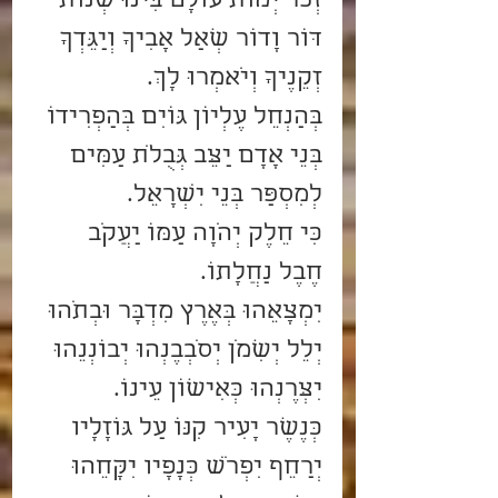
זְכֹר יְמוֹת עוֹלָם בִּינוּ שְׁנוֹת 
דּוֹר וָדוֹר שְׁאַל אָבִיךָ וְיַגֵּדְךָ 
זְקֵנֶיךָ וְיֹאמְרוּ לָךְ.
בְּהַנְחֵל עֶלְיוֹן גּוֹיִם בְּהַפְרִידוֹ 
בְּנֵי אָדָם יַצֵּב גְּבֻלֹת עַמִּים 
לְמִסְפַּר בְּנֵי יִשְׂרָאֵל.
כִּי חֵלֶק יְהֹוָה עַמּוֹ יַעֲקֹב 
חֶבֶל נַחֲלָתוֹ.
יִמְצָאֵהוּ בְּאֶרֶץ מִדְבָּר וּבְתֹהוּ 
יְלֵל יְשִׁמֹן יְסֹבְבֶנְהוּ יְבוֹנְנֵהוּ 
יִצְּרֶנְהוּ כְּאִישׁוֹן עֵינוֹ.
כְּנֶשֶׁר יָעִיר קִנּוֹ עַל גּוֹזָלָיו 
יְרַחֵף יִפְרֹשׂ כְּנָפָיו יִקָּחֵהוּ 