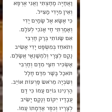
וַאֲחַיֶּה מָחַצְתִּי וַאֲנִי אֶרְפָּא 
וְאֵין מִיָּדִי מַצִּיל.
כִּי אֶשָּׂא אֶל שָׁמַיִם יָדִי 
וְאָמַרְתִּי חַי אָנֹכִי לְעֹלָם.
אִם שַׁנּוֹתִי בְּרַק חַרְבִּי 
וְתֹאחֵז בְּמִשְׁפָּט יָדִי אָשִׁיב 
נָקָם לְצָרָי וְלִמְשַׂנְאַי אֲשַׁלֵּם.
אַשְׁכִּיר חִצַּי מִדָּם וְחַרְבִּי 
תֹּאכַל בָּשָׂר מִדַּם חָלָל 
וְשִׁבְיָה מֵרֹאשׁ פַּרְעוֹת אוֹיֵב.
הַרְנִינוּ גוֹיִם עַמּוֹ כִּי דַם 
עֲבָדָיו יִקּוֹם וְנָקָם יָשִׁיב 
לְצָרָיו וְכִפֶּר אַדְמָתוֹ עַמּוֹ.