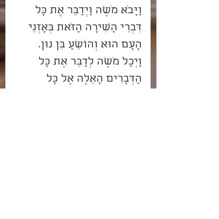
וַיָּבֹא מֹשֶׁה וַיְדַבֵּר אֶת כָּל 
דִּבְרֵי הַשִּׁירָה הַזֹּאת בְּאָזְנֵי 
הָעָם הוּא וְהוֹשֵׁעַ בִּן נוּן.
וַיְכַל מֹשֶׁה לְדַבֵּר אֶת כָּל 
הַדְּבָרִים הָאֵלֶּה אֶל כָּל 
יִשְׂרָאֵל.
וַיֹּאמֶר אֲלֵהֶם שִׂימוּ לְבַבְכֶם 
לְכָל הַדְּבָרִים אֲשֶׁר אָנֹכִי 
מֵעִיד בָּכֶם הַיּוֹם אֲשֶׁר תְּצַוֻּם 
אֶת בְּנֵיכֶם לִשְׁמֹר לַעֲשׂוֹת 
אֶת כָּל דִּבְרֵי הַתּוֹרָה הַזֹּאת.
כִּי לֹא דָבָר רֵק הוּא מִכֶּם כִּי 
הוּא חַיֵּיכֶם וּבַדָּבָר הַזֶּה 