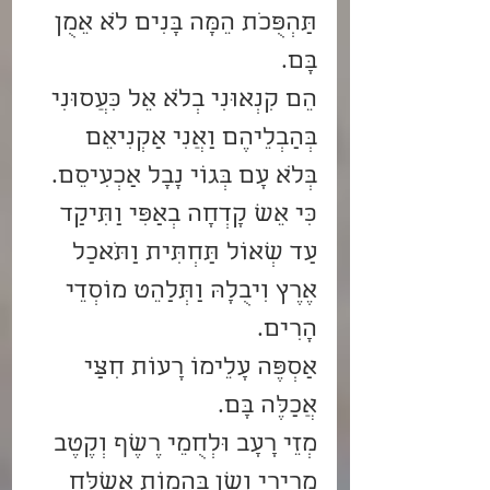
תַּהְפֻּכֹת הֵמָּה בָּנִים לֹא אֵמֻן 
בָּם.
הֵם קִנְאוּנִי בְלֹא אֵל כִּעֲסוּנִי 
בְּהַבְלֵיהֶם וַאֲנִי אַקְנִיאֵם 
בְּלֹא עָם בְּגוֹי נָבָל אַכְעִיסֵם.
כִּי אֵשׁ קָדְחָה בְאַפִּי וַתִּיקַד 
עַד שְׁאוֹל תַּחְתִּית וַתֹּאכַל 
אֶרֶץ וִיבֻלָהּ וַתְּלַהֵט מוֹסְדֵי 
הָרִים.
אַסְפֶּה עָלֵימוֹ רָעוֹת חִצַּי 
אֲכַלֶּה בָּם.
מְזֵי רָעָב וּלְחֻמֵי רֶשֶׁף וְקֶטֶב 
מְרִירִי וְשֶׁן בְּהֵמוֹת אֲשַׁלַּח 