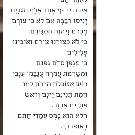
לְאַחֲרִיתָם.
אֵיכָה יִרְדֹּף אֶחָד אֶלֶף וּשְׁנַיִם 
יָנִיסוּ רְבָבָה אִם לֹא כִּי צוּרָם 
מְכָרָם וַיהוָה הִסְגִּירָם.
כִּי לֹא כְצוּרֵנוּ צוּרָם וְאֹיְבֵינוּ 
פְּלִילִים.
כִּי מִגֶּפֶן סְדֹם גַּפְנָם 
וּמִשַּׁדְמֹת עֲמֹרָה עֲנָבֵמוֹ עִנְּבֵי 
רוֹשׁ אַשְׁכְּלֹת מְרֹרֹת לָמוֹ.
חֲמַת תַּנִּינִם יֵינָם וְרֹאשׁ 
פְּתָנִים אַכְזָר.
הֲלֹא הוּא כָּמֻס עִמָּדִי חָתֻם 
בְּאוֹצְרֹתָי.