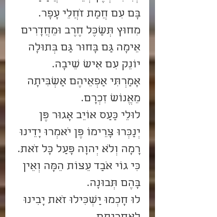
בָּם עִם חֲמַת זֹחֲלֵי עָפָר.
מִחוּץ תְּשַׁכֶּל חֶרֶב וּמֵחֲדָרִים 
אֵימָה גַּם בָּחוּר גַּם בְּתוּלָה 
יוֹנֵק עִם אִישׁ שֵׂיבָה.
אָמַרְתִּי אַפְאֵיהֶם אַשְׁבִּיתָה 
מֵאֱנוֹשׁ זִכְרָם.
לוּלֵי כַּעַס אוֹיֵב אָגוּר פֶּן 
יְנַכְּרוּ צָרֵימוֹ פֶּן יֹאמְרוּ יָדֵינוּ 
רָמָה וְלֹא יְהוָה פָּעַל כָּל זֹאת.
כִּי גוֹי אֹבַד עֵצוֹת הֵמָּה וְאֵין 
בָּהֶם תְּבוּנָה.
לוּ חָכְמוּ יַשְׂכִּילוּ זֹאת יָבִינוּ 