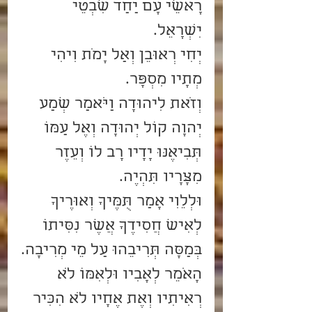
רָאשֵׁי עָם יַחַד שִׁבְטֵי 
יִשְׂרָאֵל.
יְחִי רְאוּבֵן וְאַל יָמֹת וִיהִי 
מְתָיו מִסְפָּר.    
וְזֹאת לִיהוּדָה וַיֹּאמַר שְׁמַע 
יְהוָה קוֹל יְהוּדָה וְאֶל עַמּוֹ 
תְּבִיאֶנּוּ יָדָיו רָב לוֹ וְעֵזֶר 
מִצָּרָיו תִּהְיֶה.    
וּלְלֵוִי אָמַר תֻּמֶּיךָ וְאוּרֶיךָ 
לְאִישׁ חֲסִידֶךָ אֲשֶׁר נִסִּיתוֹ 
בְּמַסָּה תְּרִיבֵהוּ עַל מֵי מְרִיבָה.
הָאֹמֵר לְאָבִיו וּלְאִמּוֹ לֹא 
רְאִיתִיו וְאֶת אֶחָיו לֹא הִכִּיר 