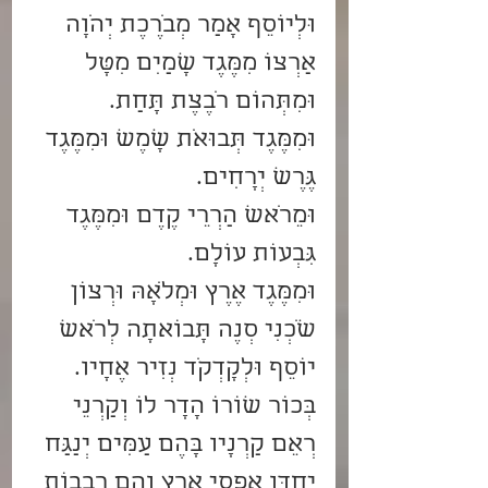
וּלְיוֹסֵף אָמַר מְבֹרֶכֶת יְהֹוָה 
אַרְצוֹ מִמֶּגֶד שָׁמַיִם מִטָּל 
וּמִתְּהוֹם רֹבֶצֶת תָּחַת.
וּמִמֶּגֶד תְּבוּאֹת שָׁמֶשׁ וּמִמֶּגֶד 
גֶּרֶשׁ יְרָחִים.
וּמֵרֹאשׁ הַרְרֵי קֶדֶם וּמִמֶּגֶד 
גִּבְעוֹת עוֹלָם.
וּמִמֶּגֶד אֶרֶץ וּמְלֹאָהּ וּרְצוֹן 
שֹׁכְנִי סְנֶה תָּבוֹאתָה לְרֹאשׁ 
יוֹסֵף וּלְקָדְקֹד נְזִיר אֶחָיו.
בְּכוֹר שׁוֹרוֹ הָדָר לוֹ וְקַרְנֵי 
רְאֵם קַרְנָיו בָּהֶם עַמִּים יְנַגַּח 
יַחְדָּו אַפְסֵי אָרֶץ וְהֵם רִבְבוֹת 