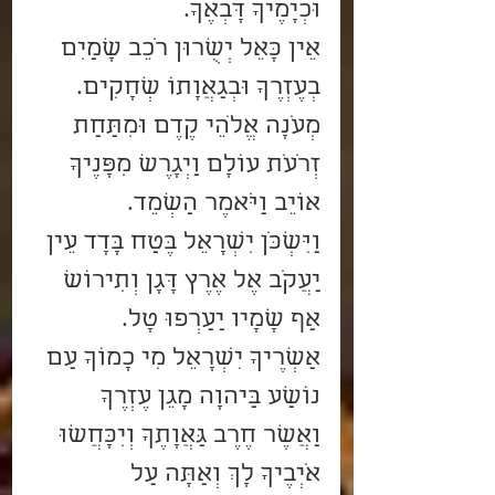
וּכְיָמֶיךָ דָּבְאֶךָ.
אֵין כָּאֵל יְשֻׁרוּן רֹכֵב שָׁמַיִם 
בְעֶזְרֶךָ וּבְגַאֲוָתוֹ שְׁחָקִים.
מְעֹנָה אֱלֹהֵי קֶדֶם וּמִתַּחַת 
זְרֹעֹת עוֹלָם וַיְגָרֶשׁ מִפָּנֶיךָ 
אוֹיֵב וַיֹּאמֶר הַשְׁמֵד.
וַיִּשְׁכֹּן יִשְׂרָאֵל בֶּטַח בָּדָד עֵין 
יַעֲקֹב אֶל אֶרֶץ דָּגָן וְתִירוֹשׁ 
אַף שָׁמָיו יַעַרְפוּ טָל.
אַשְׁרֶיךָ יִשְׂרָאֵל מִי כָמוֹךָ עַם 
נוֹשַׁע בַּיהוָה מָגֵן עֶזְרֶךָ 
וַאֲשֶׁר חֶרֶב גַּאֲוָתֶךָ וְיִכָּחֲשׁוּ 
אֹיְבֶיךָ לָךְ וְאַתָּה עַל 