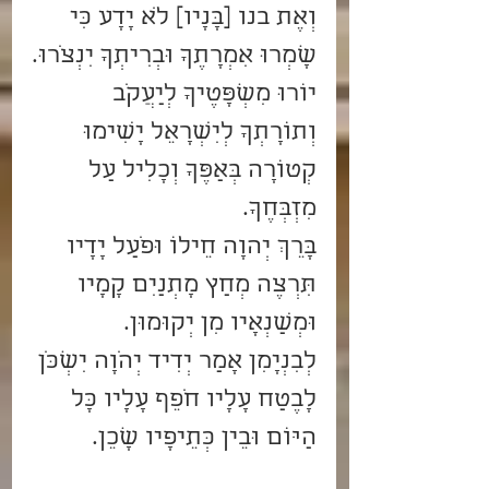
וְאֶת בנו [בָּנָיו] לֹא יָדָע כִּי 
שָׁמְרוּ אִמְרָתֶךָ וּבְרִיתְךָ יִנְצֹרוּ.
יוֹרוּ מִשְׁפָּטֶיךָ לְיַעֲקֹב 
וְתוֹרָתְךָ לְיִשְׂרָאֵל יָשִׂימוּ 
קְטוֹרָה בְּאַפֶּךָ וְכָלִיל עַל 
מִזְבְּחֶךָ.
בָּרֵךְ יְהוָה חֵילוֹ וּפֹעַל יָדָיו 
תִּרְצֶה מְחַץ מָתְנַיִם קָמָיו 
וּמְשַׂנְאָיו מִן יְקוּמוּן.    
לְבִנְיָמִן אָמַר יְדִיד יְהֹוָה יִשְׁכֹּן 
לָבֶטַח עָלָיו חֹפֵף עָלָיו כָּל 
הַיּוֹם וּבֵין כְּתֵיפָיו שָׁכֵן. 