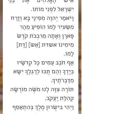
אִישׁ הָאֱלֹהִים אֶת בְּנֵי 
יִשְׂרָאֵל לִפְנֵי מוֹתוֹ.
וַיֹּאמַר יְהוָה מִסִּינַי בָּא וְזָרַח 
מִשֵּׂעִיר לָמוֹ הוֹפִיעַ מֵהַר 
פָּארָן וְאָתָה מֵרִבְבֹת קֹדֶשׁ 
מִימִינוֹ אשדת [אֵשׁ] [דָּת] 
לָמוֹ.
אַף חֹבֵב עַמִּים כָּל קְדֹשָׁיו 
בְּיָדֶךָ וְהֵם תֻּכּוּ לְרַגְלֶךָ יִשָּׂא 
מִדַּבְּרֹתֶיךָ.
תּוֹרָה צִוָּה לָנוּ מֹשֶׁה מוֹרָשָׁה 
קְהִלַּת יַעֲקֹב.
וַיְהִי בִישֻׁרוּן מֶלֶךְ בְּהִתְאַסֵּף 