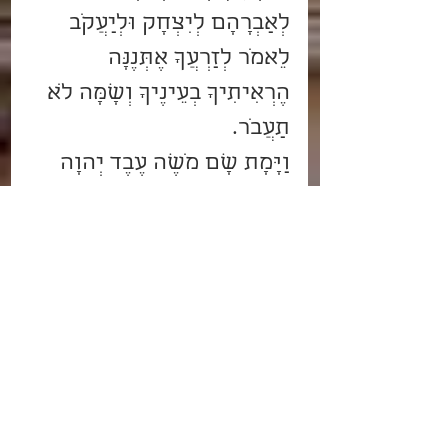
לְאַבְרָהָם לְיִצְחָק וּלְיַעֲקֹב 
לֵאמֹר לְזַרְעֲךָ אֶתְּנֶנָּה 
הֶרְאִיתִיךָ בְעֵינֶיךָ וְשָׁמָּה לֹא 
תַעֲבֹר.
וַיָּמָת שָׁם מֹשֶׁה עֶבֶד יְהוָה 
בְּאֶרֶץ מוֹאָב עַל פִּי יְהוָה.
וַיִּקְבֹּר אֹתוֹ בַגַּיְ בְּאֶרֶץ מוֹאָב 
מוּל בֵּית פְּעוֹר וְלֹא יָדַע אִישׁ 
אֶת קְבֻרָתוֹ עַד הַיּוֹם הַזֶּה.
וּמֹשֶׁה בֶּן מֵאָה וְעֶשְׂרִים שָׁנָה 
בְּמֹתוֹ לֹא כָהֲתָה עֵינוֹ וְלֹא נָס 
לֵחֹה.
וַיִּבְכּוּ בְנֵי יִשְׂרָאֵל אֶת מֹשֶׁה 