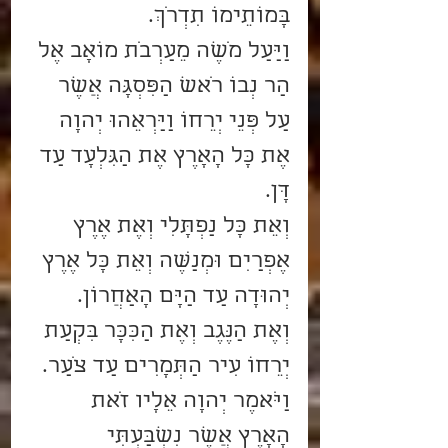
בָּמוֹתֵימוֹ תִדְרֹךְ. 
וַיַּעַל מֹשֶׁה מֵעַרְבֹת מוֹאָב אֶל 
הַר נְבוֹ רֹאשׁ הַפִּסְגָּה אֲשֶׁר 
עַל פְּנֵי יְרֵחוֹ וַיַּרְאֵהוּ יְהוָה 
אֶת כָּל הָאָרֶץ אֶת הַגִּלְעָד עַד 
דָּן.
וְאֵת כָּל נַפְתָּלִי וְאֶת אֶרֶץ 
אֶפְרַיִם וּמְנַשֶּׁה וְאֵת כָּל אֶרֶץ 
יְהוּדָה עַד הַיָּם הָאַחֲרוֹן.
וְאֶת הַנֶּגֶב וְאֶת הַכִּכָּר בִּקְעַת 
יְרֵחוֹ עִיר הַתְּמָרִים עַד צֹעַר.
וַיֹּאמֶר יְהוָה אֵלָיו זֹאת 
הָאָרֶץ אֲשֶׁר נִשְׁבַּעְתִּי 