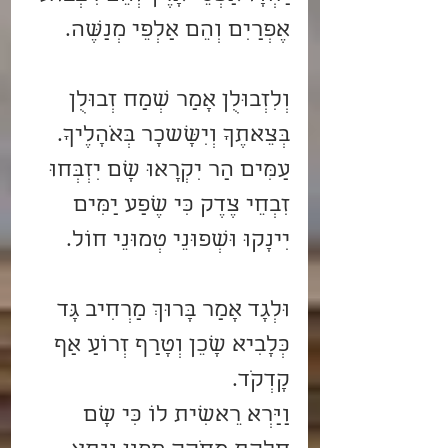
אֶפְרַיִם וְהֵם אַלְפֵי מְנַשֶּׁה. 
וְלִזְבוּלֻן אָמַר שְׂמַח זְבוּלֻן 
בְּצֵאתֶךָ וְיִשָּׂשכָר בְּאֹהָלֶיךָ.
עַמִּים הַר יִקְרָאוּ שָׁם יִזְבְּחוּ 
זִבְחֵי צֶדֶק כִּי שֶׁפַע יַמִּים 
יִינָקוּ וּשְׂפוּנֵי טְמוּנֵי חוֹל. 
וּלְגָד אָמַר בָּרוּךְ מַרְחִיב גָּד 
כְּלָבִיא שָׁכֵן וְטָרַף זְרוֹעַ אַף 
קָדְקֹד.
וַיַּרְא רֵאשִׁית לוֹ כִּי שָׁם 