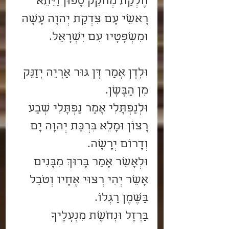
חֶלְקַת מְחֹקֵק סָפוּן וַיֵּתֵא 
רָאשֵׁי עָם צִדְקַת יְהוָה עָשָׂה 
וּמִשְׁפָּטָיו עִם יִשְׂרָאֵל. 
וּלְדָן אָמַר דָּן גּוּר אַרְיֵה יְזַנֵּק 
מִן הַבָּשָׁן.
וּלְנַפְתָּלִי אָמַר נַפְתָּלִי שְׂבַע 
רָצוֹן וּמָלֵא בִּרְכַּת יְהוָה יָם 
וְדָרוֹם יְרָשָׁה.  
וּלְאָשֵׁר אָמַר בָּרוּךְ מִבָּנִים 
אָשֵׁר יְהִי רְצוּי אֶחָיו וְטֹבֵל 
בַּשֶּׁמֶן רַגְלוֹ.
בַּרְזֶל וּנְחֹשֶׁת מִנְעָלֶיךָ 