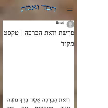
Hesed
פרשת וזאת הברכה | טקסט
מקור
וְזֹאת הַבְּרָכָה אֲשֶׁר בֵּרַךְ מֹשֶׁה 