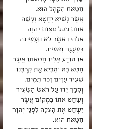
חַטַּאת הַקָּהָל הוּא.
אֲשֶׁר נָשִׂיא יֶחֱטָא וְעָשָׂה 
אַחַת מִכָּל מִצְו‍ֹת יְהוָה 
אֱלֹהָיו אֲשֶׁר לֹא תֵעָשֶׂינָה 
בִּשְׁגָגָה וְאָשֵׁם.
אוֹ הוֹדַע אֵלָיו חַטָּאתוֹ אֲשֶׁר 
חָטָא בָּהּ וְהֵבִיא אֶת קָרְבָּנוֹ 
שְׂעִיר עִזִּים זָכָר תָּמִים.
וְסָמַךְ יָדוֹ עַל רֹאשׁ הַשָּׂעִיר 
וְשָׁחַט אֹתוֹ בִּמְקוֹם אֲשֶׁר 
יִשְׁחַט אֶת הָעֹלָה לִפְנֵי יְהוָה 
חַטָּאת הוּא.