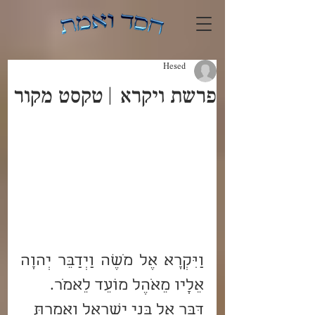
Hesed
פרשת ויקרא | טקסט מקור
וַיִּקְרָא אֶל מֹשֶׁה וַיְדַבֵּר יְהוָה 
אֵלָיו מֵאֹהֶל מוֹעֵד לֵאמֹר.
דַּבֵּר אֶל בְּנֵי יִשְׂרָאֵל וְאָמַרְתָּ 