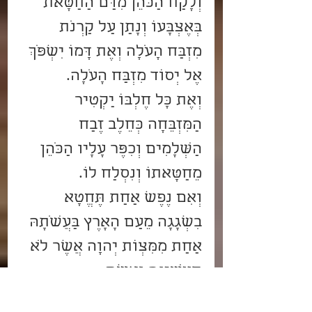
וְלָקַח הַכֹּהֵן מִדַּם הַחַטָּאת 
בְּאֶצְבָּעוֹ וְנָתַן עַל קַרְנֹת 
מִזְבַּח הָעֹלָה וְאֶת דָּמוֹ יִשְׁפֹּךְ 
אֶל יְסוֹד מִזְבַּח הָעֹלָה.
וְאֶת כָּל חֶלְבּוֹ יַקְטִיר 
הַמִּזְבֵּחָה כְּחֵלֶב זֶבַח 
הַשְּׁלָמִים וְכִפֶּר עָלָיו הַכֹּהֵן 
מֵחַטָּאתוֹ וְנִסְלַח לוֹ.
וְאִם נֶפֶשׁ אַחַת תֶּחֱטָא 
בִשְׁגָגָה מֵעַם הָאָרֶץ בַּעֲשֹׂתָהּ 
אַחַת מִמִּצְו‍ֹת יְהוָה אֲשֶׁר לֹא 
תֵעָשֶׂינָה וְאָשֵׁם.
אוֹ הוֹדַע אֵלָיו חַטָּאתוֹ אֲשֶׁר 