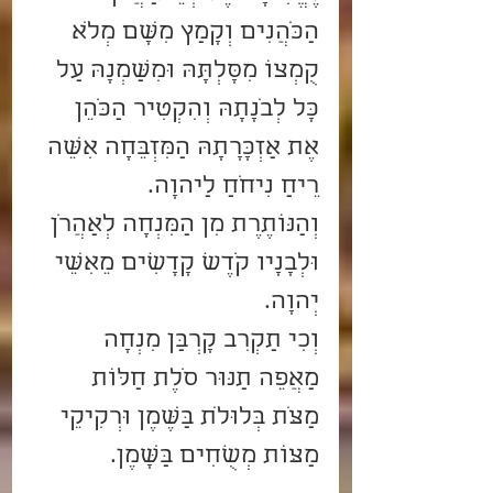
הַכֹּהֲנִים וְקָמַץ מִשָּׁם מְלֹא 
קֻמְצוֹ מִסָּלְתָּהּ וּמִשַּׁמְנָהּ עַל 
כָּל לְבֹנָתָהּ וְהִקְטִיר הַכֹּהֵן 
אֶת אַזְכָּרָתָהּ הַמִּזְבֵּחָה אִשֵּׁה 
רֵיחַ נִיחֹחַ לַיהוָה.
וְהַנּוֹתֶרֶת מִן הַמִּנְחָה לְאַהֲרֹן 
וּלְבָנָיו קֹדֶשׁ קָדָשִׁים מֵאִשֵּׁי 
יְהוָה.    
וְכִי תַקְרִב קָרְבַּן מִנְחָה 
מַאֲפֵה תַנּוּר סֹלֶת חַלּוֹת 
מַצֹּת בְּלוּלֹת בַּשֶּׁמֶן וּרְקִיקֵי 
מַצּוֹת מְשֻׁחִים בַּשָּׁמֶן. 