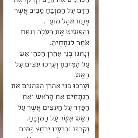
הַכֹּהֲנִים אֶת הַדָּם וְזָרְקוּ אֶת 
הַדָּם עַל הַמִּזְבֵּחַ סָבִיב אֲשֶׁר 
פֶּתַח אֹהֶל מוֹעֵד.
וְהִפְשִׁיט אֶת הָעֹלָה וְנִתַּח 
אֹתָהּ לִנְתָחֶיהָ.
וְנָתְנוּ בְּנֵי אַהֲרֹן הַכֹּהֵן אֵשׁ 
עַל הַמִּזְבֵּחַ וְעָרְכוּ עֵצִים עַל 
הָאֵשׁ.
וְעָרְכוּ בְּנֵי אַהֲרֹן הַכֹּהֲנִים אֵת 
הַנְּתָחִים אֶת הָרֹאשׁ וְאֶת 
הַפָּדֶר עַל הָעֵצִים אֲשֶׁר עַל 
הָאֵשׁ אֲשֶׁר עַל הַמִּזְבֵּחַ.
וְקִרְבּוֹ וּכְרָעָיו יִרְחַץ בַּמָּיִם 