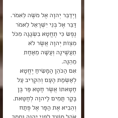
וַיְדַבֵּר יְהוָה אֶל מֹשֶׁה לֵּאמֹר.
דַּבֵּר אֶל בְּנֵי יִשְׂרָאֵל לֵאמֹר 
נֶפֶשׁ כִּי תֶחֱטָא בִשְׁגָגָה מִכֹּל 
מִצְו‍ֹת יְהוָה אֲשֶׁר לֹא 
תֵעָשֶׂינָה וְעָשָׂה מֵאַחַת 
מֵהֵנָּה.
אִם הַכֹּהֵן הַמָּשִׁיחַ יֶחֱטָא 
לְאַשְׁמַת הָעָם וְהִקְרִיב עַל 
חַטָּאתוֹ אֲשֶׁר חָטָא פַּר בֶּן 
בָּקָר תָּמִים לַיהוָה לְחַטָּאת.
וְהֵבִיא אֶת הַפָּר אֶל פֶּתַח 
אֹהֶל מוֹעֵד לִפְנֵי יְהוָה וְסָמַךְ 