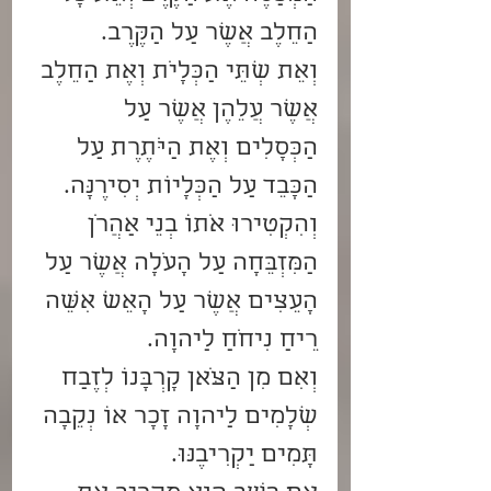
הַחֵלֶב אֲשֶׁר עַל הַקֶּרֶב.
וְאֵת שְׁתֵּי הַכְּלָיֹת וְאֶת הַחֵלֶב 
אֲשֶׁר עֲלֵהֶן אֲשֶׁר עַל 
הַכְּסָלִים וְאֶת הַיֹּתֶרֶת עַל 
הַכָּבֵד עַל הַכְּלָיוֹת יְסִירֶנָּה.
וְהִקְטִירוּ אֹתוֹ בְנֵי אַהֲרֹן 
הַמִּזְבֵּחָה עַל הָעֹלָה אֲשֶׁר עַל 
הָעֵצִים אֲשֶׁר עַל הָאֵשׁ אִשֵּׁה 
רֵיחַ נִיחֹחַ לַיהוָה.
וְאִם מִן הַצֹּאן קָרְבָּנוֹ לְזֶבַח 
שְׁלָמִים לַיהוָה זָכָר אוֹ נְקֵבָה 
תָּמִים יַקְרִיבֶנּוּ.