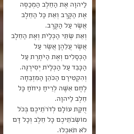
לַיהוָה אֶת הַחֵלֶב הַמְכַסֶּה 
אֶת הַקֶּרֶב וְאֵת כָּל הַחֵלֶב 
אֲשֶׁר עַל הַקֶּרֶב.
וְאֵת שְׁתֵּי הַכְּלָיֹת וְאֶת הַחֵלֶב 
אֲשֶׁר עֲלֵהֶן אֲשֶׁר עַל 
הַכְּסָלִים וְאֶת הַיֹּתֶרֶת עַל 
הַכָּבֵד עַל הַכְּלָיֹת יְסִירֶנָּה.
וְהִקְטִירָם הַכֹּהֵן הַמִּזְבֵּחָה 
לֶחֶם אִשֶּׁה לְרֵיחַ נִיחֹחַ כָּל 
חֵלֶב לַיהוָה.
חֻקַּת עוֹלָם לְדֹרֹתֵיכֶם בְּכֹל 
מוֹשְׁבֹתֵיכֶם כָּל חֵלֶב וְכָל דָּם 
לֹא תֹאכֵלוּ.