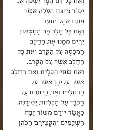
וְאֵת כָּל דַּם הַפָּר יִשְׁפֹּךְ אֶל 
יְסוֹד מִזְבַּח הָעֹלָה אֲשֶׁר 
פֶּתַח אֹהֶל מוֹעֵד.
וְאֶת כָּל חֵלֶב פַּר הַחַטָּאת 
יָרִים מִמֶּנּוּ אֶת הַחֵלֶב 
הַמְכַסֶּה עַל הַקֶּרֶב וְאֵת כָּל 
הַחֵלֶב אֲשֶׁר עַל הַקֶּרֶב.
וְאֵת שְׁתֵּי הַכְּלָיֹת וְאֶת הַחֵלֶב 
אֲשֶׁר עֲלֵיהֶן אֲשֶׁר עַל 
הַכְּסָלִים וְאֶת הַיֹּתֶרֶת עַל 
הַכָּבֵד עַל הַכְּלָיוֹת יְסִירֶנָּה.
כַּאֲשֶׁר יוּרַם מִשּׁוֹר זֶבַח 
הַשְּׁלָמִים וְהִקְטִירָם הַכֹּהֵן 