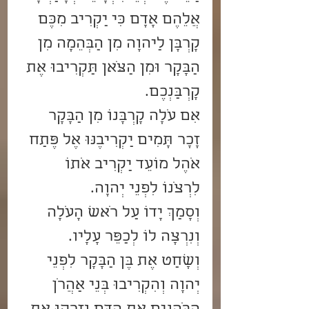
אֲלֵהֶם אָדָם כִּי יַקְרִיב מִכֶּם 
קָרְבָּן לַיהוָה מִן הַבְּהֵמָה מִן 
הַבָּקָר וּמִן הַצֹּאן תַּקְרִיבוּ אֶת 
קָרְבַּנְכֶם.
אִם עֹלָה קָרְבָּנוֹ מִן הַבָּקָר 
זָכָר תָּמִים יַקְרִיבֶנּוּ אֶל פֶּתַח 
אֹהֶל מוֹעֵד יַקְרִיב אֹתוֹ 
לִרְצֹנוֹ לִפְנֵי יְהוָה.
וְסָמַךְ יָדוֹ עַל רֹאשׁ הָעֹלָה 
וְנִרְצָה לוֹ לְכַפֵּר עָלָיו.
וְשָׁחַט אֶת בֶּן הַבָּקָר לִפְנֵי 
יְהוָה וְהִקְרִיבוּ בְּנֵי אַהֲרֹן 