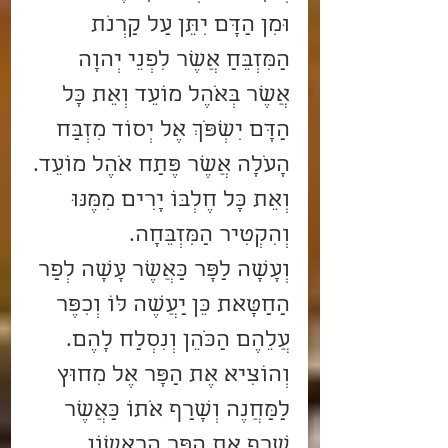
וּמִן הַדָּם יִתֵּן עַל קַרְנֹת 
הַמִּזְבֵּחַ אֲשֶׁר לִפְנֵי יְהוָה 
אֲשֶׁר בְּאֹהֶל מוֹעֵד וְאֵת כָּל 
הַדָּם יִשְׁפֹּךְ אֶל יְסוֹד מִזְבַּח 
הָעֹלָה אֲשֶׁר פֶּתַח אֹהֶל מוֹעֵד.
וְאֵת כָּל חֶלְבּוֹ יָרִים מִמֶּנּוּ 
וְהִקְטִיר הַמִּזְבֵּחָה.
וְעָשָׂה לַפָּר כַּאֲשֶׁר עָשָׂה לְפַר 
הַחַטָּאת כֵּן יַעֲשֶׂה לּוֹ וְכִפֶּר 
עֲלֵהֶם הַכֹּהֵן וְנִסְלַח לָהֶם.
וְהוֹצִיא אֶת הַפָּר אֶל מִחוּץ 
לַמַּחֲנֶה וְשָׂרַף אֹתוֹ כַּאֲשֶׁר 
שָׂרַף אֵת הַפָּר הָרִאשׁוֹן 