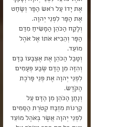
אֶת יָדוֹ עַל רֹאשׁ הַפָּר וְשָׁחַט 
אֶת הַפָּר לִפְנֵי יְהוָה.
וְלָקַח הַכֹּהֵן הַמָּשִׁיחַ מִדַּם 
הַפָּר וְהֵבִיא אֹתוֹ אֶל אֹהֶל 
מוֹעֵד.
וְטָבַל הַכֹּהֵן אֶת אֶצְבָּעוֹ בַּדָּם 
וְהִזָּה מִן הַדָּם שֶׁבַע פְּעָמִים 
לִפְנֵי יְהוָה אֶת פְּנֵי פָּרֹכֶת 
הַקֹּדֶשׁ.
וְנָתַן הַכֹּהֵן מִן הַדָּם עַל 
קַרְנוֹת מִזְבַּח קְטֹרֶת הַסַּמִּים 
לִפְנֵי יְהוָה אֲשֶׁר בְּאֹהֶל מוֹעֵד 