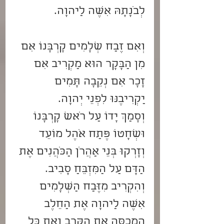
לְבֹנָתָהּ אִשֶּׁה לַיהוָה.
וְאִם זֶבַח שְׁלָמִים קָרְבָּנוֹ אִם 
מִן הַבָּקָר הוּא מַקְרִיב אִם 
זָכָר אִם נְקֵבָה תָּמִים 
יַקְרִיבֶנּוּ לִפְנֵי יְהוָה.
וְסָמַךְ יָדוֹ עַל רֹאשׁ קָרְבָּנוֹ 
וּשְׁחָטוֹ פֶּתַח אֹהֶל מוֹעֵד 
וְזָרְקוּ בְּנֵי אַהֲרֹן הַכֹּהֲנִים אֶת 
הַדָּם עַל הַמִּזְבֵּחַ סָבִיב.
וְהִקְרִיב מִזֶּבַח הַשְּׁלָמִים 
אִשֶּׁה לַיהוָה אֶת הַחֵלֶב 
הַמְכַסֶּה אֶת הַקֶּרֶב וְאֵת כָּל 