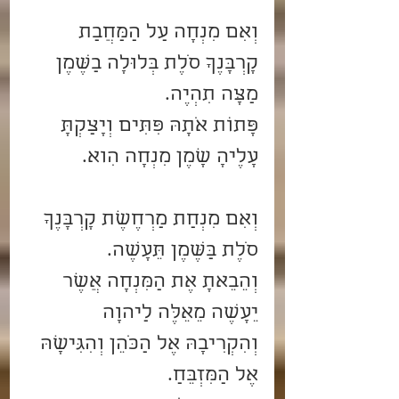
וְאִם מִנְחָה עַל הַמַּחֲבַת 
קָרְבָּנֶךָ סֹלֶת בְּלוּלָה בַשֶּׁמֶן 
מַצָּה תִהְיֶה.
פָּתוֹת אֹתָהּ פִּתִּים וְיָצַקְתָּ 
עָלֶיהָ שָׁמֶן מִנְחָה הִוא. 
וְאִם מִנְחַת מַרְחֶשֶׁת קָרְבָּנֶךָ 
סֹלֶת בַּשֶּׁמֶן תֵּעָשֶׂה.
וְהֵבֵאתָ אֶת הַמִּנְחָה אֲשֶׁר 
יֵעָשֶׂה מֵאֵלֶּה לַיהוָה 
וְהִקְרִיבָהּ אֶל הַכֹּהֵן וְהִגִּישָׁהּ 
אֶל הַמִּזְבֵּחַ.