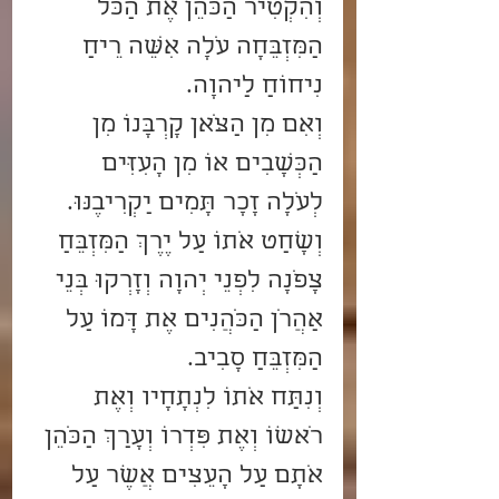
וְהִקְטִיר הַכֹּהֵן אֶת הַכֹּל 
הַמִּזְבֵּחָה עֹלָה אִשֵּׁה רֵיחַ 
נִיחוֹחַ לַיהוָה.    
וְאִם מִן הַצֹּאן קָרְבָּנוֹ מִן 
הַכְּשָׂבִים אוֹ מִן הָעִזִּים 
לְעֹלָה זָכָר תָּמִים יַקְרִיבֶנּוּ.
וְשָׁחַט אֹתוֹ עַל יֶרֶךְ הַמִּזְבֵּחַ 
צָפֹנָה לִפְנֵי יְהוָה וְזָרְקוּ בְּנֵי 
אַהֲרֹן הַכֹּהֲנִים אֶת דָּמוֹ עַל 
הַמִּזְבֵּחַ סָבִיב.
וְנִתַּח אֹתוֹ לִנְתָחָיו וְאֶת 
רֹאשׁוֹ וְאֶת פִּדְרוֹ וְעָרַךְ הַכֹּהֵן 
אֹתָם עַל הָעֵצִים אֲשֶׁר עַל 