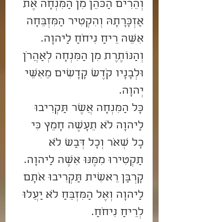
וְהֵרִים הַכֹּהֵן מִן הַמִּנְחָה אֶת 
אַזְכָּרָתָהּ וְהִקְטִיר הַמִּזְבֵּחָה 
אִשֵּׁה רֵיחַ נִיחֹחַ לַיהוָה.
וְהַנּוֹתֶרֶת מִן הַמִּנְחָה לְאַהֲרֹן 
וּלְבָנָיו קֹדֶשׁ קָדָשִׁים מֵאִשֵּׁי 
יְהוָה.
כָּל הַמִּנְחָה אֲשֶׁר תַּקְרִיבוּ 
לַיהוָה לֹא תֵעָשֶׂה חָמֵץ כִּי 
כָל שְׂאֹר וְכָל דְּבַשׁ לֹא 
תַקְטִירוּ מִמֶּנּוּ אִשֶּׁה לַיהוָה.
קָרְבַּן רֵאשִׁית תַּקְרִיבוּ אֹתָם 
לַיהוָה וְאֶל הַמִּזְבֵּחַ לֹא יַעֲלוּ 
לְרֵיחַ נִיחֹחַ.