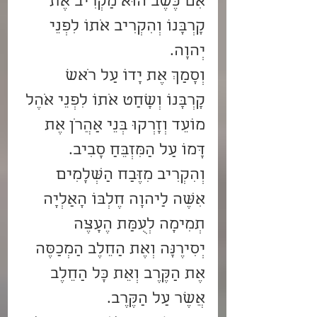
אִם כֶּשֶׂב הוּא מַקְרִיב אֶת 
קָרְבָּנוֹ וְהִקְרִיב אֹתוֹ לִפְנֵי 
יְהוָה.
וְסָמַךְ אֶת יָדוֹ עַל רֹאשׁ 
קָרְבָּנוֹ וְשָׁחַט אֹתוֹ לִפְנֵי אֹהֶל 
מוֹעֵד וְזָרְקוּ בְּנֵי אַהֲרֹן אֶת 
דָּמוֹ עַל הַמִּזְבֵּחַ סָבִיב.
וְהִקְרִיב מִזֶּבַח הַשְּׁלָמִים 
אִשֶּׁה לַיהוָה חֶלְבּוֹ הָאַלְיָה 
תְמִימָה לְעֻמַּת הֶעָצֶה 
יְסִירֶנָּה וְאֶת הַחֵלֶב הַמְכַסֶּה 
אֶת הַקֶּרֶב וְאֵת כָּל הַחֵלֶב 
אֲשֶׁר עַל הַקֶּרֶב.