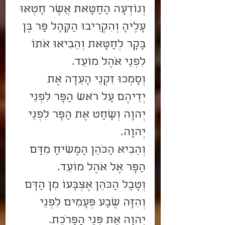
וְנוֹדְעָה הַחַטָּאת אֲשֶׁר חָטְאוּ 
עָלֶיהָ וְהִקְרִיבוּ הַקָּהָל פַּר בֶּן 
בָּקָר לְחַטָּאת וְהֵבִיאוּ אֹתוֹ 
לִפְנֵי אֹהֶל מוֹעֵד.
וְסָמְכוּ זִקְנֵי הָעֵדָה אֶת 
יְדֵיהֶם עַל רֹאשׁ הַפָּר לִפְנֵי 
יְהוָה וְשָׁחַט אֶת הַפָּר לִפְנֵי 
יְהוָה.
וְהֵבִיא הַכֹּהֵן הַמָּשִׁיחַ מִדַּם 
הַפָּר אֶל אֹהֶל מוֹעֵד.
וְטָבַל הַכֹּהֵן אֶצְבָּעוֹ מִן הַדָּם 
וְהִזָּה שֶׁבַע פְּעָמִים לִפְנֵי 
יְהוָה אֵת פְּנֵי הַפָּרֹכֶת.