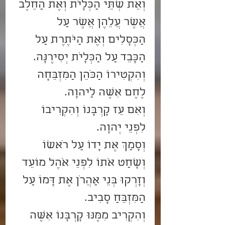
וְאֵת שְׁתֵּי הַכְּלָיֹת וְאֶת הַחֵלֶב 
אֲשֶׁר עֲלֵהֶן אֲשֶׁר עַל 
הַכְּסָלִים וְאֶת הַיֹּתֶרֶת עַל 
הַכָּבֵד עַל הַכְּלָיֹת יְסִירֶנָּה.
וְהִקְטִירוֹ הַכֹּהֵן הַמִּזְבֵּחָה 
לֶחֶם אִשֶּׁה לַיהוָה.
וְאִם עֵז קָרְבָּנוֹ וְהִקְרִיבוֹ 
לִפְנֵי יְהוָה.
וְסָמַךְ אֶת יָדוֹ עַל רֹאשׁוֹ 
וְשָׁחַט אֹתוֹ לִפְנֵי אֹהֶל מוֹעֵד 
וְזָרְקוּ בְּנֵי אַהֲרֹן אֶת דָּמוֹ עַל 
הַמִּזְבֵּחַ סָבִיב.
וְהִקְרִיב מִמֶּנּוּ קָרְבָּנוֹ אִשֶּׁה 