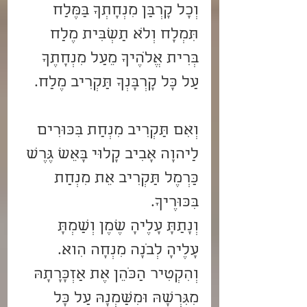
וְכָל קָרְבַּן מִנְחָתְךָ בַּמֶּלַח 
תִּמְלָח וְלֹא תַשְׁבִּית מֶלַח 
בְּרִית אֱלֹהֶיךָ מֵעַל מִנְחָתֶךָ 
עַל כָּל קָרְבָּנְךָ תַּקְרִיב מֶלַח. 
וְאִם תַּקְרִיב מִנְחַת בִּכּוּרִים 
לַיהוָה אָבִיב קָלוּי בָּאֵשׁ גֶּרֶשׂ 
כַּרְמֶל תַּקְרִיב אֵת מִנְחַת 
בִּכּוּרֶיךָ.
וְנָתַתָּ עָלֶיהָ שֶׁמֶן וְשַׂמְתָּ 
עָלֶיהָ לְבֹנָה מִנְחָה הִוא.
וְהִקְטִיר הַכֹּהֵן אֶת אַזְכָּרָתָהּ 
מִגִּרְשָׂהּ וּמִשַּׁמְנָהּ עַל כָּל 