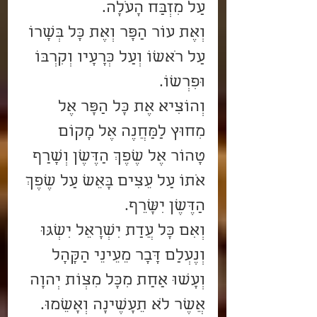
עַל מִזְבַּח הָעֹלָה.
וְאֶת עוֹר הַפָּר וְאֶת כָּל בְּשָׂרוֹ 
עַל רֹאשׁוֹ וְעַל כְּרָעָיו וְקִרְבּוֹ 
וּפִרְשׁוֹ.
וְהוֹצִיא אֶת כָּל הַפָּר אֶל 
מִחוּץ לַמַּחֲנֶה אֶל מָקוֹם 
טָהוֹר אֶל שֶׁפֶךְ הַדֶּשֶׁן וְשָׂרַף 
אֹתוֹ עַל עֵצִים בָּאֵשׁ עַל שֶׁפֶךְ 
הַדֶּשֶׁן יִשָּׂרֵף.
וְאִם כָּל עֲדַת יִשְׂרָאֵל יִשְׁגּוּ 
וְנֶעְלַם דָּבָר מֵעֵינֵי הַקָּהָל 
וְעָשׂוּ אַחַת מִכָּל מִצְו‍ֹת יְהוָה 
אֲשֶׁר לֹא תֵעָשֶׂינָה וְאָשֵׁמוּ.