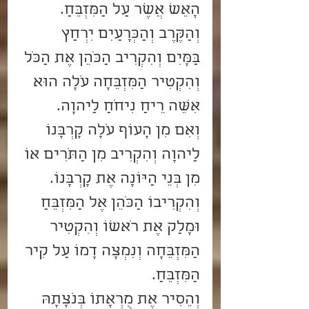
הָאֵשׁ אֲשֶׁר עַל הַמִּזְבֵּחַ.
וְהַקֶּרֶב וְהַכְּרָעַיִם יִרְחַץ 
בַּמָּיִם וְהִקְרִיב הַכֹּהֵן אֶת הַכֹּל 
וְהִקְטִיר הַמִּזְבֵּחָה עֹלָה הוּא 
אִשֵּׁה רֵיחַ נִיחֹחַ לַיהוָה.
וְאִם מִן הָעוֹף עֹלָה קָרְבָּנוֹ 
לַיהוָה וְהִקְרִיב מִן הַתֹּרִים אוֹ 
מִן בְּנֵי הַיּוֹנָה אֶת קָרְבָּנוֹ.
וְהִקְרִיבוֹ הַכֹּהֵן אֶל הַמִּזְבֵּחַ 
וּמָלַק אֶת רֹאשׁוֹ וְהִקְטִיר 
הַמִּזְבֵּחָה וְנִמְצָה דָמוֹ עַל קִיר 
הַמִּזְבֵּחַ.
וְהֵסִיר אֶת מֻרְאָתוֹ בְּנֹצָתָהּ 