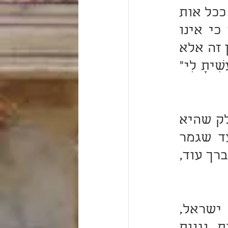
שהוא בענין הקללה - שאם ה' ישים בפיו לקלל עשה יעשה ככל אות 
נפשו; אבל אם ישים בפיו ברכה - ימנע עצמו ולא יברך כי אינו 
מהמוסר שיעשה היזק למי ששלח אחריו לברך אויביו שאין זה אלא 
מקלל את בלק, והוא מה שדקדק בתיבת "לִי" שאמר "מֶה עָשִׂיתָ לִי" 
"וְהִנֵּה בֵּרַכְתָּ בָרֵךְ" טעם כפל הדבר, יתבאר בהעיר עוד על בלק שהיא 
מתמיה על בלעם, גם עליו יש לתמוה שהמתין לבלעם עד שגמר 
ברכותיו - ולא הספיק כפיו כמו שעשה באחרונה למונעו מלברך עוד, 
אכן יודע היה בלק כי בלעם ערום יערים להתחכם לקלל ישראל, 