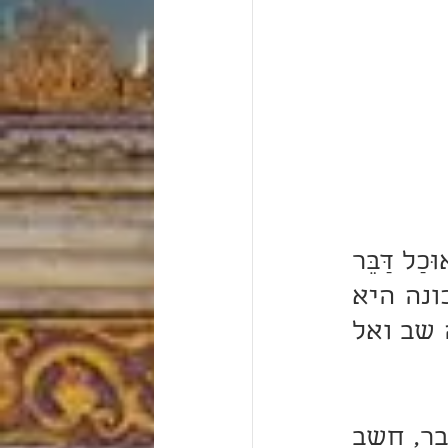
נתרעם בלק על הברכה, לפי שהגם שאמר לו בלעם "הֲיָכֹל אוּכַל דַּבֵּר 
מְאוּמָה הַדָּבָר אֲשֶׁר יָשִׂים אֱלֹהִים בְּפִי אֹתוֹ אֲדַבֵּר" הבין שהכונה היא 
לענין שאם לא יסכים ה' עליו לקלל לא יקלל - אבל הברכה שב ואל 
והגם שאמר לו גם כן הדבר אשר ישים אלהים בפי אותו אדבר, חשב 