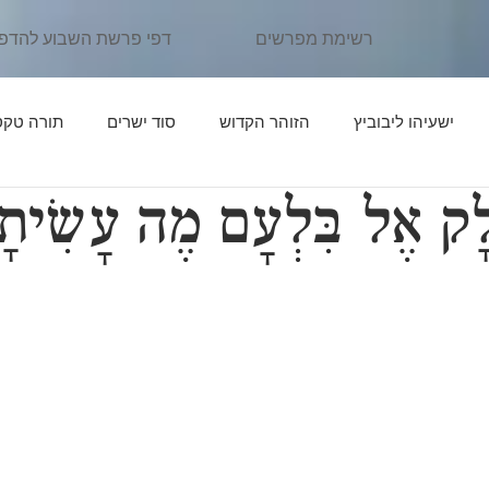
רשימת מפרשים
דפי פרשת השבוע להדפ
ישעיהו ליבוביץ
הזוהר הקדוש
סוד ישרים
תורה טקס
ּלָק אֶל בִּלְעָם מֶה עָשִׂיתָ
ן יהוידע
פרשת נֹחַ
פרשת לֶךְ לְךָ
אור החיים הקדוש
פרשת תּוֹלְדות
פרקי דרבי אליעזר
פרשת וַיֵּצֵא
פרשת וַי
יִּגַּשׁ
אדרת אליהו
פרשת וַיְחִי
פרשת שְׁמוֹת
פרשת וָ