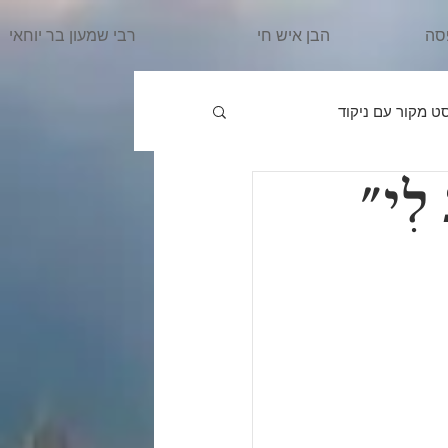
סה
הבן איש חי
רבי שמעון בר יוחאי
ט מקור עם ניקוד
 לִי"
פרשת וַיֵּרָאָ
הרב מרדכי
ִּשְׁלַח
פרשת וַיֵּשֶׁב
אֵרָא
פרשת בֹּא