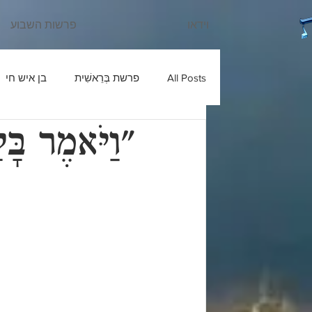
וידאו
פרשות השבוע
All Posts
פרשת בְּרֵאשִׁית
בן איש חי
"וַיֹּאמֶר בָ
עוד יוסף חי
שבחי רבנו
בניהו ב
ש'ש
פרשת חַיֵּי שָׂרָה
כלי יקר
פרשת מִקֵּץ
בעל הטורים
פרשת וַ