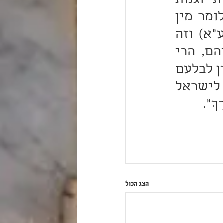
ולזה היה משבח ומברך בהפלגה לומר אחריה השפלות וגנות 
וקללות, ותמצא שאפילו במין הברכה עצמה היה מתחכם לומר מין 
ברכה שבו קללה, כמו שאמרו במדרש ילמדנו (ילקוט תשע"א) וזה 
לשונם 'עם שהרשע מקלסן בקש לגנותן' יעויין שם דבריהם, הרי 
שהיה מתחכם גם בברכה עצמה לקללם, ולכן היה בלק ממתין לבלעם 
מה יאמר בתכלית, וכיון שעמד נתגלה כי מה שהיה מברך לישראל 
ְ".
הצג הכול