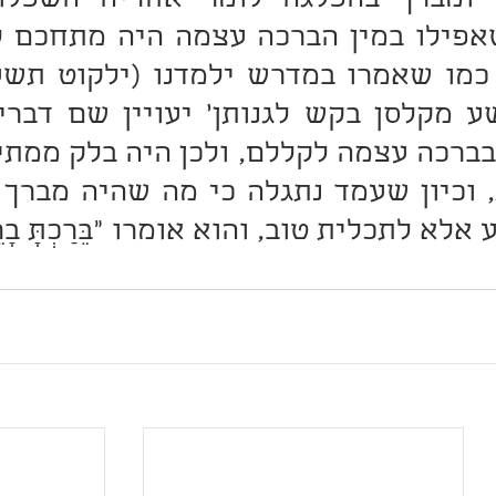
א לתכלית טוב, והוא אומרו "בֵּרַכְתָּ בָרֵך