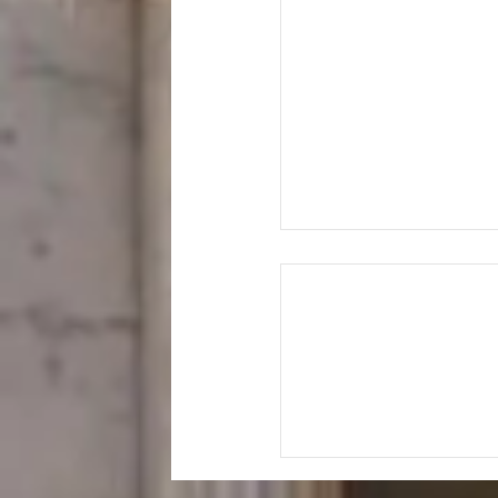
ךָ אֶת אוֹצָרוֹ הַטּוֹב"