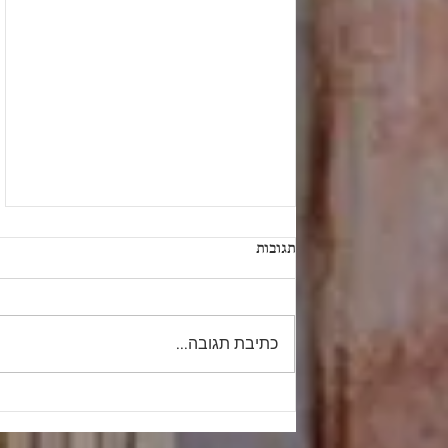
תגובות
כתיבת תגובה...
"וַיִּלָּחֶם בְּיִשְׂרָאֵל וַיִשְׁבְּ מִמֶּנּוּ שֶׁבִי"