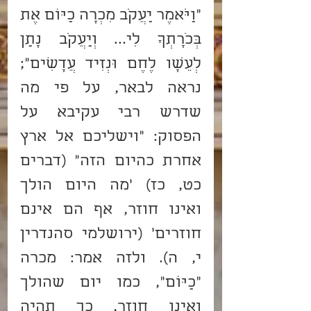
"וַיֹּאמֶר יַעֲקֹב מִכְרָה כַיּוֹם אֶת 
בְּכֹרָתְךָ לִי... וְיַעֲקֹב נָתַן 
לְעֵשָׂו לֶחֶם וּנְזִיד עֲדָשִׁים"; 
נראה לבאר, על פי מה 
שדרש רבי עקיבא על 
הפסוק: "וישליכם אל ארץ 
אחרת כהיום הזה" (דברים 
כט, כז) 'מה היום הולך 
ואינו חוזר, אף הם אינם 
חוזרים' (ירושלמי סהנדרין 
י, ה). ולזה אמר: מכרה 
"כַיּוֹם", כמו יום שהולך 
ואינו חוזר, כך תהיה 