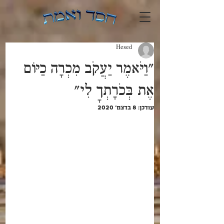
Hesed
"וַיֹּאמֶר יַעֲקֹב מִכְרָה כַיּוֹם
אֶת בְּכֹרָתְךָ לִי"
עודכן:
8 בדצמ׳ 2020