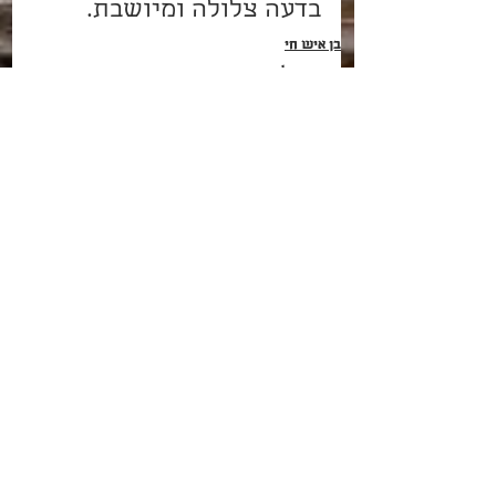
בדעה צלולה ומיושבת.
בן איש חי
פרשת תּוֹלְדות
הצג הכול
פוסטים קשורים