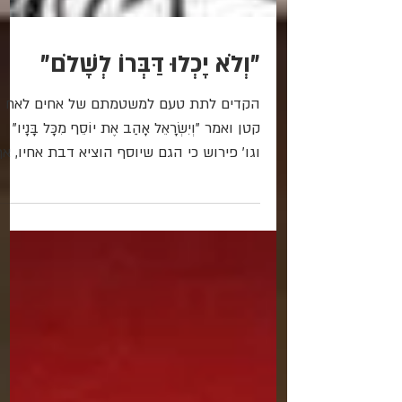
"וְלֹא יָכְלוּ דַּבְּרוֹ לְשָׁלֹם"
הקדים לתת טעם למשטמתם של אחים לאח
קטן ואמר "וְיִשְׂרָאֵל אָהַב אֶת יוֹסֵף מִכָּל בָּנָיו"
וגו' פירוש כי הגם שיוסף הוציא דבת אחיו, אף
על...