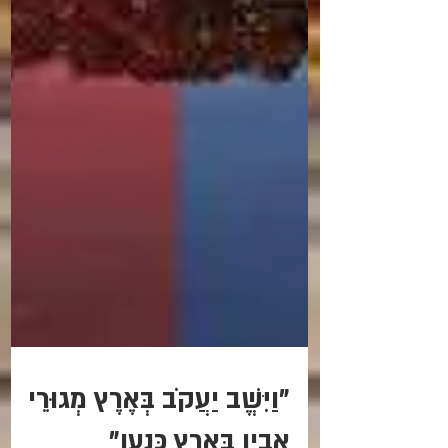
"וַיִּשֱׁב יַעֲקֹב בְּאֶרֶץ מְגוּרֵי