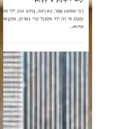
אָבִיו בְּאֶרֶץ כְּנָעַן"
רַבִּי שִׁמְעוֹן אָמַר, בּא רְאֵה, כָּתוּב טוֹב יֶלֶד מִסְכֵּ
וְחָכָם, מִי זֶה יֶלֶד מִסְכֵּן? הֲרֵי בֵּאֲרוּהָ, וְנִתְבָּאֵר
שֶׁהוּא...