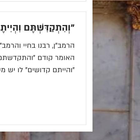
"וְהִתְקַדִּשְׁתֶּם וִהְיִי
הרמב"ן, רבנו בחיי והרמ
האומר קודם "והתקדשתם"
"והייתם קדושים" לו יש מ
היום-יומיים