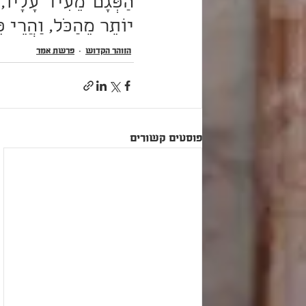
יוֹתֵר מֵהַכֹּל, וַהֲרֵי פּ
הזוהר הקדוש
פרשת אֱמֹר
פוסטים קשורים