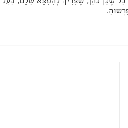
ֵרְשׁוּהָ. 