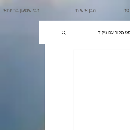
סה
הבן איש חי
רבי שמעון בר יוחאי
ט מקור עם ניקוד
פרשת וַיֵּרָאָ
הרב מרדכי
ִּשְׁלַח
פרשת וַיֵּשֶׁב
אֵרָא
פרשת בֹּא