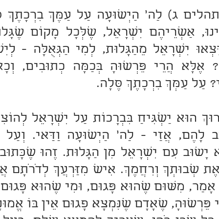
? עַל עַמְּךְ בִרְכָתֶךְ סֶּלָה.