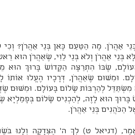
ל הַכֹּהֲנִים בְּנֵי אַהֲרֹן.