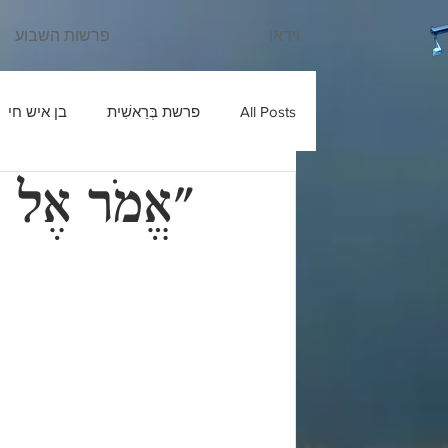
וידאו
פרשות השבוע
All Posts
פרשת בְּרֵאשִׁית
בן איש חי
"אֱמֹר אֶל הַ
עוד יוסף חי
שבחי רבנו
בניהו ב
ש'ש
פרשת חַיֵּי שָׂרָה
כלי יקר
פרשת מִקֵּץ
בעל הטורים
פרשת וַ