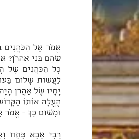
וּמִשּׁוּם כָּךְ - אֱמֹר אֶ