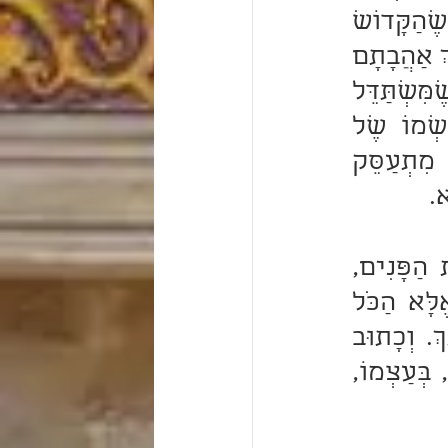
כְּהַיּוֹם הַזֶּה לְאִישׁ יְהוּדָה וּלְיֹשְׁבֵי יְרוּשָׁלם. אַשְׁרֵיהֶם יִשְׂרָאֵל שֶׁהַקָּדוֹשׁ 
בָּרוּךְ הוּא הִתְרַצָּה בָהֶם מִכָּל הָעַמִּים עוֹבְדֵי עֲבוֹדָה זָרָה, וּמִתּוֹךְ אַהֲבָתָם 
נָתַן לָהֶם תּוֹרַת אֱמֶת, לָדַעַת אֶת דֶּרֶךְ הַמֶּלֶךְ הַקָּדוֹשׁ. שֶׁכָּל מִי שֶׁמִּשְׁתַּדֵּל 
בַּתּוֹרָה, כְּאִלּוּ הִשְׁתַּדֵּל בַּקָּדוֹשׁ בָּרוּךְ הוּא, שֶׁהַתּוֹרָה כֻּלָּהּ שְׁמוֹ שֶׁל 
הַקָּדוֹשׁ בָּרוּךְ הוּא הִיא. וּמִשּׁוּם כָּךְ, מִי שֶׁמִּתְעַסֵּק בַּתּוֹרָה, מִתְעַסֵּק 
א.
בֹּא רְאֵה, הַכֹּהֵן הָעֶלְיוֹן צָרִיךְ לְהֵרָאוֹת בִּיפִי הַפָּנִים, בְּהֶאָרַת הַפָּנִים, 
בְּשִׂמְחָה יוֹתֵר מֵהַכֹּל, וְלֹא צָרִיךְ לְהֵרָאוֹת בּוֹ עַצְבוּת וְרֹגֶז, אֶלָּא הַכֹּל 
כְּמוֹ שֶׁלְּמַעְלָה. אַשְׁרֵי חֶלְקוֹ, שֶׁעָלָיו כָּתוּב אֲנִי חֶלְקְךְ וְנַחֲלָתְךְ. וְכָתוּב 
(דברים יח) ה' הוּא נַחֲלָתוֹ. וְעַל כֵּן צָרִיךְ לְהֵרָאוֹת שָׁלֵם בַּכֹּל, בְּעַצְמוֹ, 