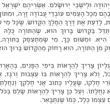
ַחֵק מִן הַתּוֹרָה, הוּא רָחוֹק מֵהַקָּדוֹשׁ בָּרוּךְ הוּ
ם עַצְמוֹ כְּלָל, כְּמוֹ שֶׁנִּתְבָּאֵר.