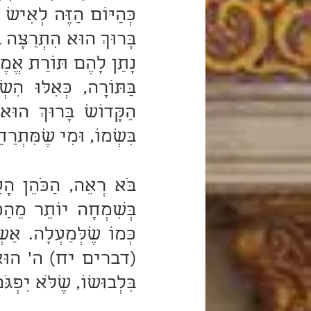
בִּשְׁמוֹ, וּמִי שֶׁמִּתְר
בִּלְבוּשׁוֹ, שֶׁלֹּא יִפְגֹּ