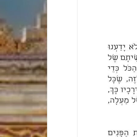
אֱמֹר אֶל הַכֹּהֲנִים בְּנֵי אַהֲרֹן. מָה הַטַּעַם כָּאן בְּנֵי אַהֲרֹן? וְכִי לֹא יָדַעְנוּ 
שֶׁהֵם בְּנֵי אַהֲרֹן? אֶלָּא בְּנֵי אַהֲרֹן וְלֹא בְּנֵי לֵוִי, שֶׁאַהֲרֹן הוּא רֵאשִׁיתָם שֶׁל 
כָּל הַכֹּהֲנִים שֶׁל הָעוֹלָם, שֶׁבּוֹ הִתְרַצָּה הַקָּדוֹשׁ בָּרוּךְ הוּא מֵהַכֹּל כְּדֵי 
לַעֲשׂוֹת שָׁלוֹם בָּעוֹלָם. וּמִשּׁוּם שֶׁאַהֲרֹן, דְּרָכָיו הֶעֱלוּ אוֹתוֹ לָזֶה, שֶׁכָּל 
יָמָיו שֶׁל אַהֲרֹן הָיָה מִשְׁתַּדֵּל לְהַרְבּוֹת שָׁלוֹם בָּעוֹלָם. וּמִשּׁוּם שֶׁדְּרָכָיו כָּךְ, 
הֶעֱלָה אוֹתוֹ הַקָּדוֹשׁ בָּרוּךְ הוּא לָזֶה, לְהַכְנִיס שָׁלוֹם בְּפָמַלְיָא שֶׁל מַעְלָה, 
רַבִּי אַבָּא פָּתַח וְאָמַר, (דניאל ט) לְךְ ה' הַצְּדָקָה וְלָנוּ בֹּשֶׁת הַפָּנִים 