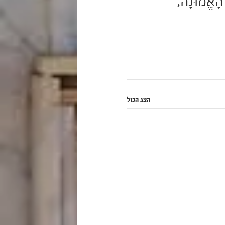
הַפְּגָם מֵעִיד עָלָיו, כָּל שֶׁכֵּן כֹּהֵן, שֶׁצָּרִיךְ לְהִמָּצֵא שָׁלֵם, בַּעַל הָאֱמוּנָה, 
הצג הכול