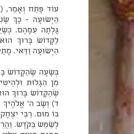
הַיְשׁוּעָה וַדַּאי. מָתַי