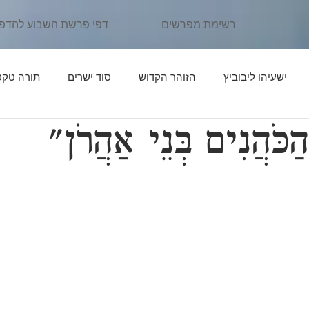
רשימת מפרשים
דפי פרשת השבוע להדפ
ישעיהו ליבוביץ
הזוהר הקדוש
סוד ישרים
תורה טקס
כֹּהֲנִים בְּנֵי אַהֲרֹן"
ן יהוידע
פרשת נֹחַ
פרשת לֶךְ לְךָ
אור החיים הקדוש
פרשת תּוֹלְדות
פרקי דרבי אליעזר
פרשת וַיֵּצֵא
פרשת וַי
יִּגַּשׁ
אדרת אליהו
פרשת וַיְחִי
פרשת שְׁמוֹת
פרשת וָ