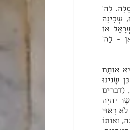
עוֹד פָּתַח וְאָמַר, (תהלים ג) לַה' הַיְשׁוּעָה עַל עַמֶּךְ בִרְכָתֶךְ סֶּלָה. לַה' 
הַיְשׁוּעָה - כָּךְ שָׁנִינוּ, אַשְׁרֵיהֶם יִשְׂרָאֵל, שֶׁלְּכָל מָקוֹם שֶׁגָּלוּ, שְׁכִינָה 
גָּלְתָה עִמָּהֶם. כְּשֶׁיֵּצְאוּ יִשְׂרָאֵל מֵהַגָּלוּת, לְמִי הַגְּאֻלָּה - לְיִשְׂרָאֵל אוֹ 
לַקָּדוֹשׁ בָּרוּךְ הוּא? אֶלָּא הֲרֵי פֵּרְשׁוּהָ בְּכַמָּה כְתוּבִים, וְכָאן - לַה' 
בְּשָׁעָה שֶׁהַקָּדוֹשׁ בָּרוּךְ הוּא יַשְׁגִּיחַ בִּבְרָכוֹת עַל יִשְׂרָאֵל לְהוֹצִיא אוֹתָם 
מִן הַגָּלוּת וּלְהֵיטִיב לָהֶם, אֲזַי - לַה' הַיְשׁוּעָה וַדַּאי. וְעַל כֵּן שָׁנִינוּ 
שֶׁהַקָּדוֹשׁ בָּרוּךְ הוּא יָשׁוּב עִם יִשְׂרָאֵל מִן הַגָּלוּת. זֶהוּ שֶׁכָּתוּב, (דברים 
ד) וְשָׁב ה' אֱלֹהֶיךְ אֶת שְׁבוּתְךְ וְרִחֲמֶךְ. אִישׁ מִזַּרְעֲךְ לְדֹרֹתָם אֲשֶׁר יִהְיֶה 
בוֹ מוּם. רַבִּי יִצְחָק אָמַר, מִשּׁוּם שֶׁהוּא פָּגוּם, וּמִי שֶׁהוּא פָּגוּם לֹא רָאוּי 
לְשַׁמֵּשׁ בַּקֹּדֶשׁ. וַהֲרֵי פֵּרְשׁוּהָ, שֶׁאָדָם שֶׁנִּמְצָא פָגוּם אֵין בּוֹ אֱמוּנָה, וְאוֹתוֹ 