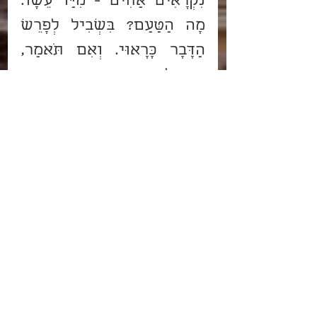
נִקְרָאִים אַחִים - מִיַּד עֵשָׂו. 
מָה הַטַּעַם? בִּשְׁבִיל לְפָרֵשׁ 
הַדָּבָר כָּרָאוּי. וְאִם תֹּאמַר, 
אֲנִי לָמָּה אֶצְטָרֵךְ? כִּי יָרֵא 
אָנֹכִי אֹתוֹ פֶּן יָבוֹא וְהִכַּנִי. כְּדֵי 
לְהִוָּדַע דָּבָר לְמַעְלָה וּלְפָרְשׁוֹ 
כָּרָאוּי, וְלֹא יַסְתִּיר 
הַדָּבָר.וְאַתָּה אָמַרְתָּ הֵיטֵב 
אֵיטִיב עִמָּךְ וְגוֹ'. וְאַתָּה 
אָמַרְתָּ הֵיטֵב אֵיטִיב, מַה זֶּה 
וְאַתָּה? כְּמוֹ שֶׁנֶּאֱמַר (נחמיה 
ט) וְאַתָּה מְחַיֶּה אֶת כֻּלָּם. אַף 
כָּאן וְאַתָּה אָמַרְתָּ. 