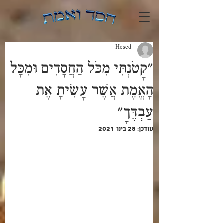
Hesed
"קָטֹנְתִּי מִכֹּל הַחֲסָדִים וּמִכָּל
הָאֱמֶת אֲשֶׁר עָשִׂיתָ אֶת
עַבְדֶּךָ"
עודכן:
28 בינו׳ 2021