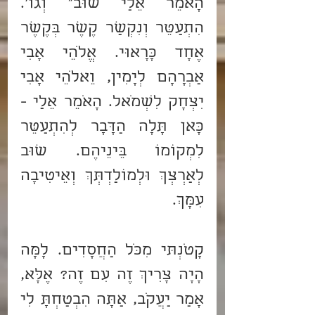
הָאֹמֵר אֵלַי שׁוּב" וְגוֹ'. 
הִתְעַטֵּר וְנִקְשַׁר קֶשֶׁר בְּקֶשֶׁר 
אֶחָד כָּרָאוּי. אֱלֹהֵי אָבִי 
אַבְרָהָם לְיָמִין, וֵאלֹהֵי אָבִי 
יִצְחָק לִשְׂמֹאל. הָאֹמֵר אֵלַי - 
כָּאן תָּלָה הַדָּבָר לְהִתְעַטֵּר 
לִמְקוֹמוֹ בֵּינֵיהֶם. שׁוּב 
לְאַרְצְךְ וּלְמוֹלַדְתְּךְ וְאֵיטִיבָה 
עִמָּךְ.
קָטֹנְתּי מִכֹּל הַחֲסָדִים. לָמָּה 
הָיָה צָרִיךְ זֶה עִם זֶה? אֶלָּא, 
אָמַר יַעֲקֹב, אַתָּה הִבְטַחְתָּ לִי 