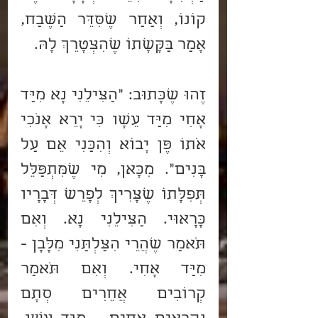
קוֹנוֹ, וְאַחַר שֶׁסִּדֵּר הַשֶּׁבַח, 
אָמַר בַּקָּשָׁתוֹ שֶׁהִצְטָרֵךְ לָהּ. 
זֶהוּ שֶׁכָּתוּב: "הַצִּילֵנִי נָא מִיַּד 
אָחִי מִיַּד עֵשָׂו כִּי יָרֵא אָנֹכִי 
אֹתוֹ פֶּן יָבוֹא וְהִכַּנִי אֵם עַל 
בָּנִים". מִכָּאן, מִי שֶׁמִּתְפַּלֵּל 
תְּפִלָּתוֹ שֶׁצָּרִיךְ לְפָרֵשׁ דְּבָרָיו 
כָּרָאוּי. הַצִּילֵנִי נָא. וְאִם 
תֹּאמַר שֶׁהֲרֵי הִצַּלְתַּנִי מִלָּבָן - 
מִיַּד אָחִי. וְאִם תֹּאמַר 
קְרוֹבִים אֲחֵרִים סְתָם 