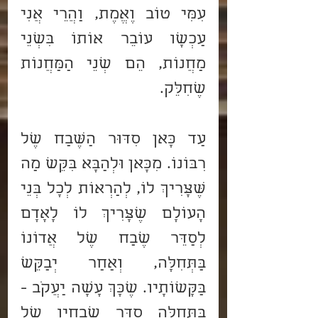
עִמִּי טוֹב וֶאֱמֶת, וַהֲרֵי אֲנִי 
עַכְשָׁו עוֹבֵר אוֹתוֹ בִּשְׁנֵי 
מַחֲנוֹת, הֵם שְׁנֵי הַמַּחֲנוֹת 
שֶׁחִלֵּק.
עַד כָּאן סִדּוּר הַשֶּׁבַח שֶׁל 
רִבּוֹנוֹ. מִכָּאן וּלְהַבָּא בִּקֵּשׁ מַה 
שֶּׁצָּרִיךְ לוֹ, לְהַרְאוֹת לְכָל בְּנֵי 
הָעוֹלָם שֶׁצָּרִיךְ לוֹ לָאָדָם 
לְסַדֵּר שֶׁבַח שֶׁל אֲדוֹנוֹ 
בַּתְּחִלָּה, וְאַחַר יְבַקֵּשׁ 
בַּקָּשׁוֹתָיו. שֶׁכָּךְ עָשָׂה יַעֲקֹב - 
בַּתְּחִלָּה סִדֵּר שְׁבָחָיו שֶׁל 