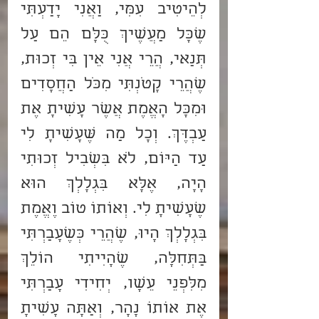
לְהֵיטִיב עִמִּי, וַאֲנִי יָדַעְתִּי 
שֶׁכָּל מַעֲשֶׂיךְ כֻּלָּם הֵם עַל 
תְּנַאי, הֲרֵי אֲנִי אֵין בִּי זְכוּת, 
שֶׁהֲרֵי קָטֹנְתִּי מִכֹּל הַחֲסָדִים 
וּמִכָּל הָאֱמֶת אֲשֶׁר עָשִׂיתָ אֶת 
עַבְדֶּךְ. וְכָל מַה שֶּׁעָשִׂיתָ לִי 
עַד הַיּוֹם, לֹא בִּשְׁבִיל זְכוּתִי 
הָיָה, אֶלָּא בִּגְלָלְךְ הוּא 
שֶׁעָשִׂיתָ לִי. וְאוֹתוֹ טוֹב וֶאֱמֶת 
בִּגְלָלְךְ הָיוּ, שֶׁהֲרֵי כְּשֶׁעָבַרְתִּי 
בַּתְּחִלָּה, שֶׁהָיִיתִי הוֹלֵךְ 
מִלִּפְנֵי עֵשָׂו, יְחִידִי עָבַרְתִּי 
אֶת אוֹתוֹ נָהָר, וְאַתָּה עָשִׂיתָ 