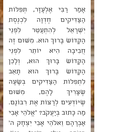
אָמַר רַבִּי אֶלְעָזָר, תְּפִלּוֹת 
הַצַּדִּיקִים חֶדְוָה לִכְנֶסֶת 
יִשְׂרָאֵל לְהִתְעַטֵּר לִפְנֵי 
הַקָּדוֹשׁ בָּרוּךְ הוּא. מִשּׁוּם זֶה 
חֲבִיבָה הִיא יוֹתֵר לִפְנֵי 
הַקָּדוֹשׁ בָּרוּךְ הוּא, וְלָכֵן 
הַקָּדוֹשׁ בָּרוּךְ הוּא תָּאֵב 
לִתְפִלּוֹת הַצַּדִּיקִים בְּשָׁעָה 
שֶׁצָּרִיךְ לָהֶם, מִשּׁוּם 
שֶׁיּוֹדְעִים לְרַצּוֹת אֶת רִבּוֹנָם. 
מַה כָּתוּב בְּיַעֲקֹב? "אֱלֹהֵי אָבִי 
אַבְרָהָם וֵאלֹהֵי אָבִי יִצְחָק ה' 