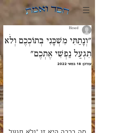
Hesed
"וְנָתַתִּי מִשְׁכָּנִי בְּתוֹכְכֶם וְלֹא
תִגְעַל נַפְשִׁי אֶתְכֶם"
עודכן:
18 במאי 2022
מה ברכה היא זו "וְלֹא תִגְעַל 