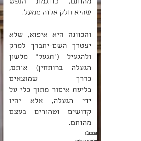
מהותם, כדוגמת הנפש 
שהיא חלק אלוה ממעל.
והכוונה היא איפוא, שלא 
יצטרך השם-יתברך למרק 
ולהגעיל ("תגעל" מלשון 
הגעלה ברותחין) אותם, 
כדרך שמוצאים 
בליעת-איסור מתוך כלי על 
ידי הגעלה, אלא יהיו 
קדושים וטהורים בעצם 
מהותם.
הרמב"ן
פרשת בְּחֻקֹּתַי