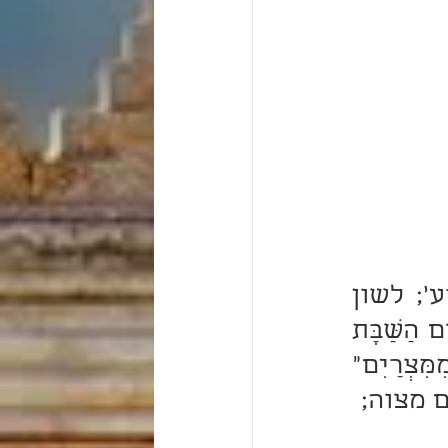
'אם באת ליזהר שלא תלקה בצרעת - לא תספר לשון הרע'; לשון 
רש"י. ולפי דעתי שהיא מצות 'עשה' ממש כמו "זָכוֹר אֶת יוֹם הַשַּׁבָּת 
לְקַדְּשׁוֹ" (שמות כ, ח) "זָכוֹר אֶת הַיּוֹם הַזֶּה אֲשֶׁר יְצָאתֶם מִמִּצְרַיִם" 
לם מצוה;