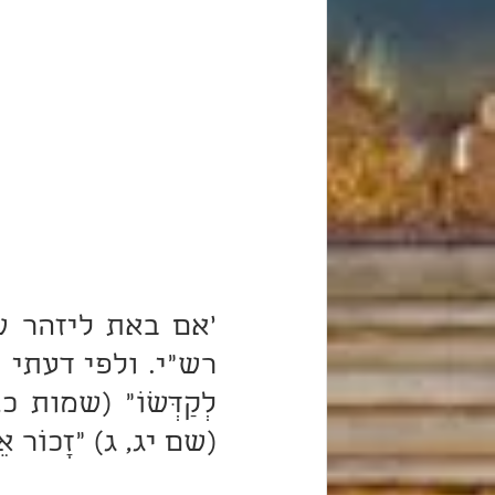
(שם יג, ג) "זָכוֹר אֵ