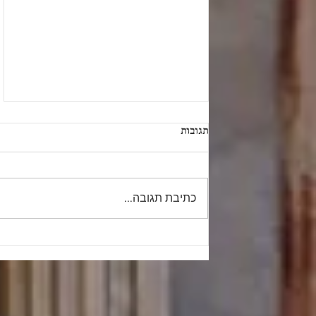
תגובות
כתיבת תגובה...
"וַיִּשְׁמַע הַכְּנַעֲנִי מֶלֶךְ עֲרָד"