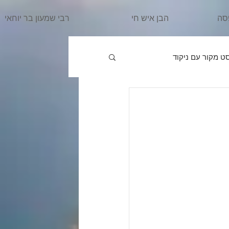
סה
הבן איש חי
רבי שמעון בר יוחאי
ט מקור עם ניקוד
פרשת וַיֵּרָאָ
הרב מרדכי
ִּשְׁלַח
פרשת וַיֵּשֶׁב
אֵרָא
פרשת בֹּא