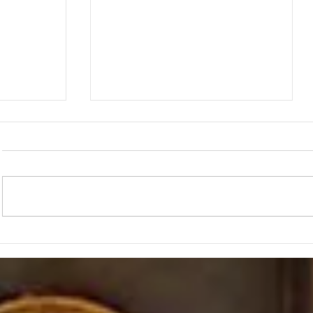
"לֹא תַחֲרֹשׁ בּ
"אֶת ה' אֱלֹהֶיךָ תִּירָא אֹתוֹ תַעֲבֹד וּבוֹ
תִדְבָּק"