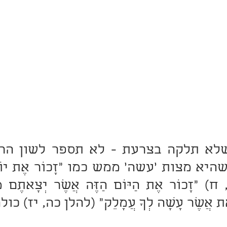
ת אֲשֶׁר עָשָׂה לְךָ עֲמָלֵק" (להלן כה, יז) כו