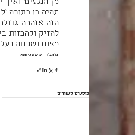
מצות ושכחה בעל ה
הרמב"ן
פרשת כִּי תֵצֵא
פוסטים קשורים