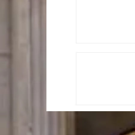
ְשׁוֹר וּבַחֲמֹר יַחְדָּו"