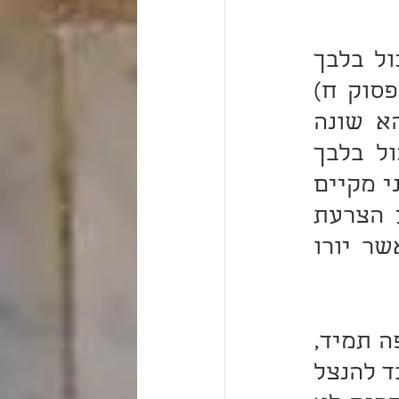
וכן הוא אומר "זָכוֹר אֵת אֲשֶׁר עָשָׂה ה' אֱלֹהֶיךָ לְמִרְיָם" יכול בלבך 
כשהוא אומר 'השמר בנגע הצרעת לשמר מאד ולעשות' (פסוק ח) 
הרי שמירת הלב אמורה, הא מה אני מקיים 'זכור' שתהא שונה 
בפיך, וכן הוא אומר "זָכוֹר אֵת אֲשֶׁר עָשָׂה לְךָ עֲמָלֵק" יכול בלבך 
כשהוא אומר 'לא תשכח' הרי שכחת הלב אמורה, הא מה אני מקיים 
'זכור' שתהא שונה בפיך ופירושה כי אצלם השמר בנגע הצרעת 
מנגע הצרעת לשמר מאד שלא תבואך ולעשות בה ככל אשר יורו 
ו"זָכוֹר אֵת אֲשֶׁר עָשָׂה ה' אֱלֹהֶיךָ לְמִרְיָם" שתהא מזכיר זה בפה תמיד, 
ומכאן נראה שרבותינו יעשו אותה מצוה לא ספור ועצה בלבד להנצל 