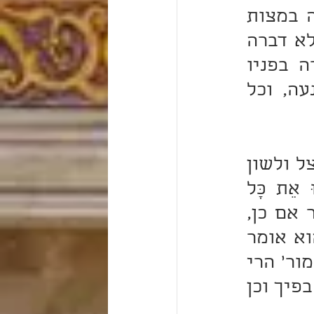
אם כן גם זה כמותם והיא אזהרה מלדבר לשון הרע יצוה במצות 
'עשה' שנזכור העונש הגדול שעשה ה' לצדקת הנביאה, שלא דברה 
אלא באחיה גמול חסדה אשר אהבתו כנפשה, ולא דברה בפניו 
שיבוש ולא בפני רבים רק בינה לבין אחיה הקדוש בצנעה, וכל 
גם אתה אם "תֵּשֵׁב בְּאָחִיךָ תְדַבֵּר בְּבֶן אִמְּךָ תִּתֶּן דֹּפִי" לא תנצל ולשון 
ספרא (בחקותי פרשה א ב ג) כשהוא אומר "וְלֹא תַעֲשׂוּ אֵת כָּל 
הַמִּצְו‍ֹת הָאֵלֶּה" (ויקרא כו יד) הרי מה שכתוב בתורה אמור אם כן, 
למה נאמר 'ואם לא תשמעו לי להיות עמלים בתורה' וכן הוא אומר 
"זָכוֹר אֶת יוֹם הַשַּׁבָּת לְקַדְּשׁוֹ" - יכול בלבך כשהוא אומר 'שמור' הרי 
שמירת הלב אמורה, הא מה אני מקיים 'זכור' שתהא שונה בפיך וכן 