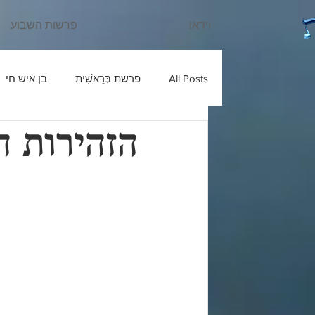
וידאו
פרשות השבוע
All Posts
פרשת בְּרֵאשִׁית
בן איש חי
הזהירות 
עוד יוסף חי
שבחי רבנו
בניהו ב
ש'ש
פרשת חַיֵּי שָׂרָה
כלי יקר
פרשת מִקֵּץ
בעל הטורים
פרשת וַ