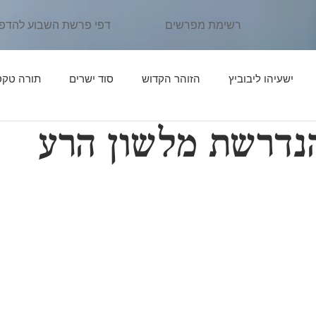
רשימת מפרשים
דפי פרשת השבוע להדפ
ישעיהו ליבוביץ
הזוהר הקדוש
סוד ישרים
תורה טקס
הנדרשת מלשון הרע
ן יהוידע
פרשת נֹחַ
פרשת לֶךְ לְךָ
אור החיים הקדוש
פרשת תּוֹלְדות
פרקי דרבי אליעזר
פרשת וַיֵּצֵא
פרשת וַי
יִּגַּשׁ
אדרת אליהו
פרשת וַיְחִי
פרשת שְׁמוֹת
פרשת וָ