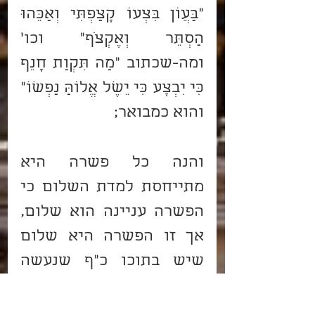
"בַּעֲו‍ֹן בִּצְעוֹ קָצַפְתִּי וְאַכֵּהוּ 
הַסְתֵּר וְאֶקְצֹף" וכו' 
ומה-שכתוב "מַה תִּקְוַת חָנֵף 
כִּי יִבְצָע כִּי יֵשֶׁל אֱלוֹהַּ נַפְשׁוֹ" 
והוא כמבואר;
והנה כל פשרה היא 
מתייחסת למדת השלום כי 
הפשרה עניינה הוא שלום, 
אך זו הפשרה היא שלום 
שיש בתוכו כ"ף שנעשה 
מכשול ועל זה אמר "שָׁלוֹם 
רָב לְאֹהֲבֵי תוֹרָתֶךָ וְאֵין לָמוֹ 