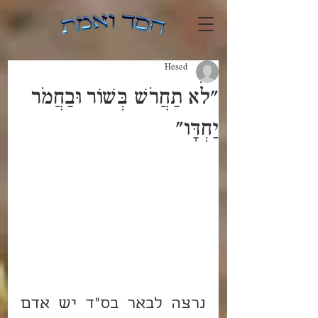
Hesed
"לֹא תַחֲרֹשׁ בְּשׁוֹר וּבַחֲמֹר
יַחְדָּו"
נרצה לבאר בס"ד יש אדם 