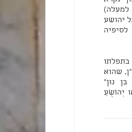
מעילא לתתא ומתתא לעילא (מלמעלה למטה, ומלמטה למעלה) 
שכל העשרה מרגלים היו תחלה צדיקים וסופם הרשיעו, אבל יהושע 
תחלתו צדיק וסופו צדיק - ולכך שם נון שוה מרישיה לסיפיה 
ובמה זכה לכך? ע"י עזר שעשה לו משה רבנו עליו-השלום בתפלתו 
עליו ובתוספת האות שהוסיף בשמו, ובזה ראוי לקרות בן נו"ן, שהוא 
שוה בראש ובסוף, וזה שכתוב "וַיִּקְרָא מֹשֶׁה לְהוֹשֵׁעַ בִּן נוּן" 
רוצה-לומר כדי שיתקיים בו הוראה טובה של בן נו"ן קראו יְהוֹשֻׁעַ 