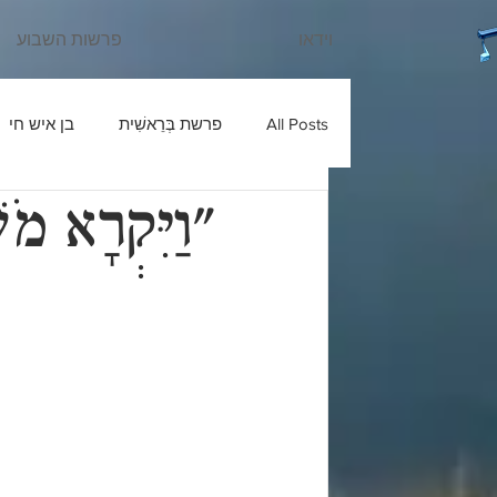
וידאו
פרשות השבוע
All Posts
פרשת בְּרֵאשִׁית
בן איש חי
"וַיִּקְרָא מֹש
עוד יוסף חי
שבחי רבנו
בניהו ב
ש'ש
פרשת חַיֵּי שָׂרָה
כלי יקר
פרשת מִקֵּץ
בעל הטורים
פרשת וַ