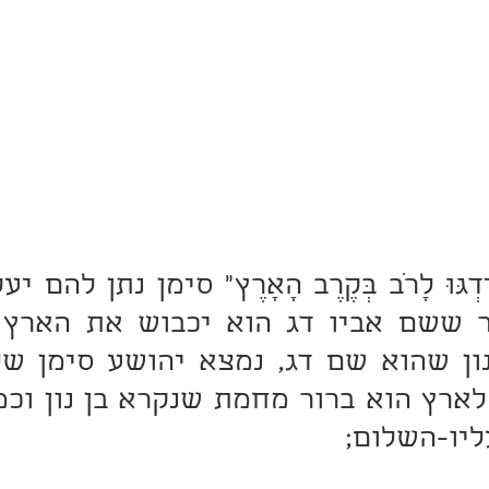
ליו-השלום;