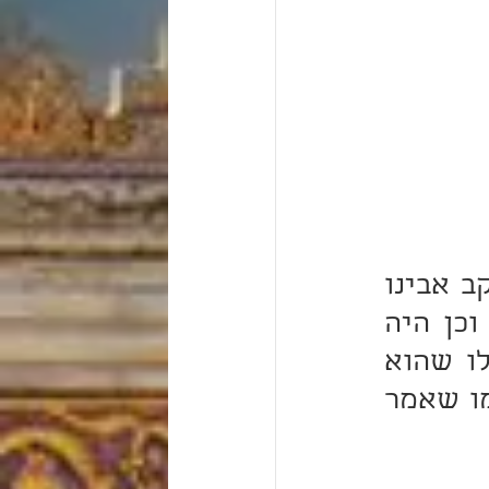
במדרש בפסוק "וְיִדְגּוּ לָרֹב בְּקֶרֶב הָאָרֶץ" סימן נתן להם יעקב אבינו 
עליו-השלום ואמר ששם אביו דג הוא יכבוש את הארץ וכן היה 
שיהושע הוא בן נון שהוא שם דג, נמצא יהושע סימן שלו שהוא 
יכניס את ישראל לארץ הוא ברור מחמת שנקרא בן נון וכמו שאמר 