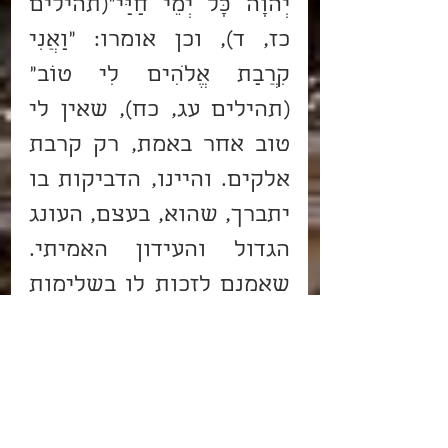
יְהוָה כָּל יְמֵי חַיַּי"(תהילים 
כז, ד), וכן אומרו: "וַאֲנִי 
קִרֲבַת אֱלֹהִים לִי טוֹב" 
(תהילים עג, כח), שאין לי 
טוב אחר באמת, רק קרבת 
אלקים. והיינו, הדביקות בו 
יתברך, שהוא, בעצם, העונג 
הגדול והעידון האמיתי. 
שאמנם לזכות לו בשלימות 
- כל אחד לפי מדריגתו - 
הוא בעולם הבא, אבל כבר 
בעולם הזה צריך להשתדל 
להכין עצמו לקרב עצמו 