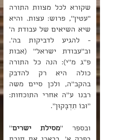
שקורא לכל מצוות התורה 
''עטין'', פרוש: עצות. והיא 
שיא השיאים של עבודת ה' 
- להגיע לדביקות בה'. 
וב''עבודת ישראל'' (אבות 
פ''ג מ''י): הנה כל התורה 
כולה היא רק להדבק 
בהקב''ה, ולכן סיים משה 
רבנו ע''ה אחרי התוכחות: 
''וּבוֹ תִדְבָּקוּן''.
ובספר ''
מסילת ישרים
'' 
בפרק א', בבארו את חובת 