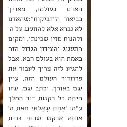
האדם בעולמו, מאריך 
בביאור ה''דביקות'':שהאדם 
לא נברא אלא להתענג על ה' 
ולהנות מזיו שכינתו, ומקום 
התענוג והעידון הגדול הזה 
באמת הוא בעולם הבא, אבל 
להגיע לזה צריך לעבור את 
פרוזדור העולם הזה, עיין 
שם באורך. וכתב שם, שזו 
היתה כל בקשת דוד המלך 
ע''ה: "אַחַת שָׁאַלְתִּי מֵאֵת ה' 
אוֹתָהּ אֲבַקֵּשׁ שִׁבְתִּי בְּבֵית 