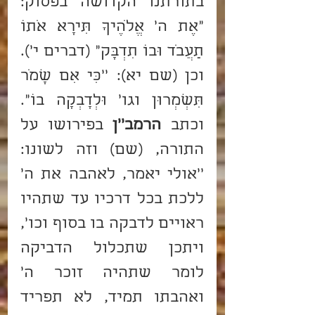
בתורתנו הקדושה בפסוק: 
"אֶת ה' אֱלֹהֶיךָ תִּירָא אֹתוֹ 
תַעֲבֹד וּבוֹ תִדְבָּק" (דברים י'). 
וכן (שם יא): ''כִּי אִם שָׁמֹר 
תִּשְׁמְרוּן וגו' וּלְדָבְקָה בוֹ". 
וכתב 
הרמב''ן
 בפירושו על 
התורה, (שם) וזה לשונו: 
''אולי יאמר, לאהבה את ה' 
ללכת בכל דרכיו עד שתהיו 
ראויים לדבקה בו בסוף וכו', 
ויתכן שתכלול הדביקה 
לומר שתהיה זוכר ה' 
ואהבתו תמיד, לא תפריד 