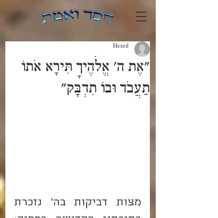
Hesed
"אֶת ה' אֱלֹהֶיךָ תִּירָא אֹתוֹ
תַעֲבֹד וּבוֹ תִדְבָּק"
מצות דביקות בה' נזכרת 