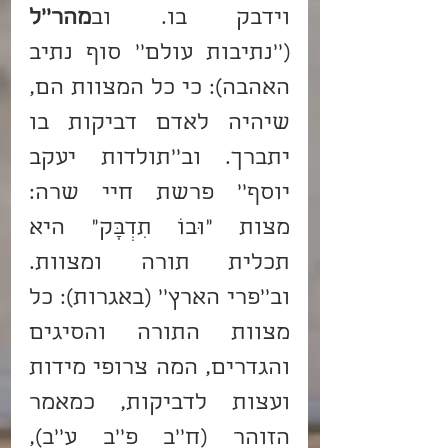
וידבק בו. וב
מהר''ל
(''נתיבות עולם'' סוף נתיב 
האהבה): כי כל המצוות הם, 
שיהיה לאדם דביקות בו 
יתברך. וב''תולדות יעקב 
יוסף'' פרשת חיי שרה: 
מצות "וּבוֹ תִדְבָּק" היא 
תכלית תורה ומצוות. 
וב''פרי הארץ'' (באגרות): כל 
מצוות התורה והסיגים 
והגדרים, המה צרופי מידות 
ועצות לדביקות, כמאמר 
הזוהר (ח''ב פ''ב ע''ב), 