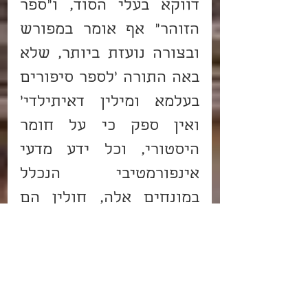
דווקא בעלי הסוד, ו"ספר 
הזוהר" אף אומר במפורש 
ובצורה נועזת ביותר, שלא 
באה התורה 'לספר סיפורים 
בעלמא ומילין דאיתילדי' 
ואין ספק כי על חומר 
היסטורי, וכל ידע מדעי 
אינפורמטיבי הנכלל 
במונחים אלה, חולין הם 
ולא קודש, ולכן אומר 
ה"זוהר" שלא יתכן כי זוהי 
משמעותה של 'אורייתא 
קדישא' (התורה הקדושה), 