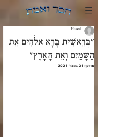
Hesed
"בְּרֵאשִׁית בָּרָא אלֹהִים אֵת
הַשָּׁמַיִם וְאֵת הָאָרֶץ"
עודכן:
21 בפבר׳ 2021