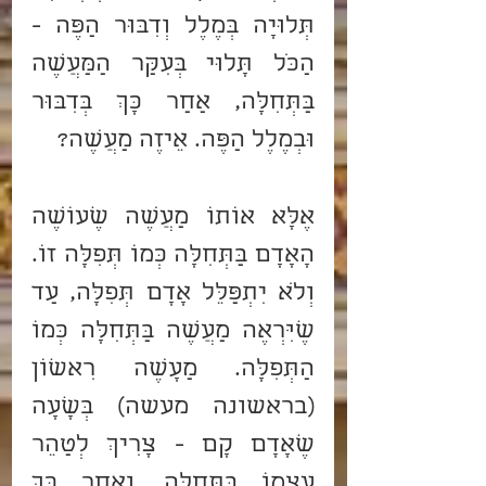
תְּלוּיָה בְּמֶלֶל וְדִבּוּר הַפֶּה - 
הַכֹּל תָּלוּי בְּעִקַּר הַמַּעֲשֶׂה 
בַּתְּחִלָּה, אַחַר כָּךְ בְּדִבּוּר 
וּבְמֶלֶל הַפֶּה. אֵיזֶה מַעֲשֶׂה? 
אֶלָּא אוֹתוֹ מַעֲשֶׂה שֶׁעוֹשֶׂה 
הָאָדָם בַּתְּחִלָּה כְּמוֹ תְּפִלָּה זוֹ. 
וְלֹא יִתְפַּלֵּל אָדָם תְּפִלָּה, עַד 
שֶׁיִּרְאֶה מַעֲשֶׂה בַּתְּחִלָּה כְּמוֹ 
הַתְּפִלָּה. מַעָשֶׂה רִאשׁוֹן 
(בראשונה מעשה) בְּשָׁעָה 
שֶׁאָדָם קָם - צָרִיךְ לְטַהֵר 
עַצְמוֹ בַּתְּחִלָּה, וְאַחַר כָּךְ 