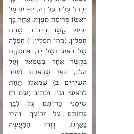
יְקַבֵּל עָלָיו עֹל זֶה, יִפְרֹשׂ עַל 
רֹאשׁוֹ פְּרִיסַת מִצְוָה. אַחַר כָּךְ 
יִקָּשֵׁר קֶשֶׁר הַיִּחוּד, שֶׁהֵם 
תְּפִלִּין, (מהו תפלין, ') תְּפִלָּה 
שֶׁל רֹאשׁ וְשֶׁל יָד, וּלְתַקְּנָם 
בְּקֶשֶׁר אֶחָד בִּשְׂמֹאל וְעַל 
הַלֵּב, כְּפִי שֶׁבֵּאַרְנוּ (שיר 
השירים ב) שְׂמֹאלוֹ תַּחַת 
לְרֹאשִׁי וְגוֹ'. וְכָתוּב (שם ח) 
שִׂימֵנִי כַחוֹתָם עַל לִבֶּךְ 
כַּחוֹתָם עַל זְרוֹעֶךְ. וַהֲרֵי 
בֵּאַרְנוּ. וְזֶהוּ הַמַּעֲשֶׂה 