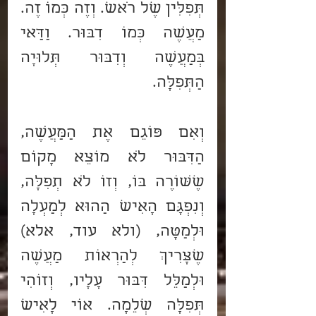
תְּפִלִּין שֶׁל רֹאשׁ. וְזֶה כְּמוֹ זֶה. 
מַעֲשֶׂה כְּמוֹ דִבּוּר. וַדַּאי 
בְּמַעֲשֶׂה וְדִבּוּר תְּלוּיָה 
הַתְּפִלָּה.
וְאִם פּוֹגֵם אֶת הַמַּעֲשֶׂה, 
הַדִּבּוּר לֹא מוֹצֵא מָקוֹם 
שֶׁשּׁוֹרֶה בּוֹ, וְזוֹ לֹא תְפִלָּה, 
וְנִפְגָּם הָאִישׁ הַהוּא לְמַעְלָה 
וּלְמַטָּה, (ולא עוד, אלא) 
שֶׁצָּרִיךְ לְהַרְאוֹת מַעֲשֶׂה 
וּלְמַלֵּל דִּבּוּר עָלָיו, וְזוֹהִי 
תְּפִלָּה שְׁלֵמָה. אוֹי לָאִישׁ 