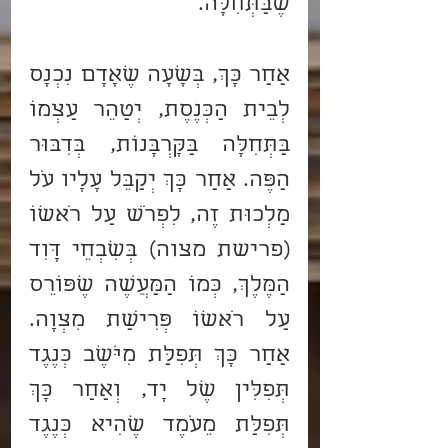
שֶׁבַּתְּחִלָּה.
אַחַר כָּךְ, בְּשָׁעָה שֶׁאָדָם נִכְנָס 
לְבֵית הַכְּנֶסֶת, יְטַהֵר עַצְמוֹ 
בַּתְּחִלָּה בַּקָּרְבָּנוֹת, בְּדִבּוּר 
הַפֶּה. אַחַר כָּךְ יְקַבֵּל עָלָיו עֹל 
מַלְכוּת זֶה, לִפְרֹשׂ עַל רֹאשׁוֹ 
(פרישת מצוה) בְּשִׁבְחֵי דָּוִד 
הַמֶּלֶךְ, כְּמוֹ הַמַּעֲשֶׂה שֶׁפּוֹרֵס 
עַל רֹאשׁוֹ פְּרִישַׂת מִצְוָה. 
אַחַר כָּךְ תְּפִלַּת מִיֹּשֶׁב כְּנֶגֶד 
תְּפִלִּין שֶׁל יָד, וְאַחַר כָּךְ 
תְּפִלַּת מֵעֹמֶד שֶׁהִיא כְּנֶגֶד 