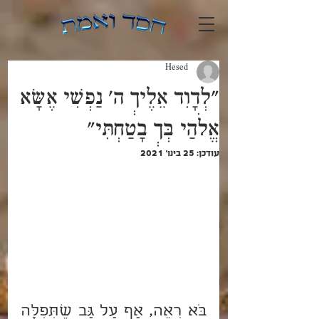
Hesed
"לְדָוִד אֵלֶיךְ ה' נַפְשִׁי אֶשָּׂא
אֱלֹהַי בְּךְ בָטַחְתִּי"
עודכן:
25 בינו׳ 2021
בֹּא רְאֵה, אַף עַל גַּב שֶׁתְּפִלָּה 