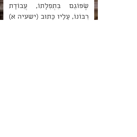
שֶׁפּוֹגֵם בִּתְפִלָּתוֹ, עֲבוֹדַת 
רִבּוֹנוֹ, עָלָיו כָּתוּב (ישעיה א) 
כי תבאו לראות פני וגו'. גם 
כי תרבו תפלה אינני שמע. 
שהרי במעשה ודבור הדבר 
תלוי.
הזוהר הקדוש
פרשת דְּבָרִים
הצג הכול
פוסטים קשורים