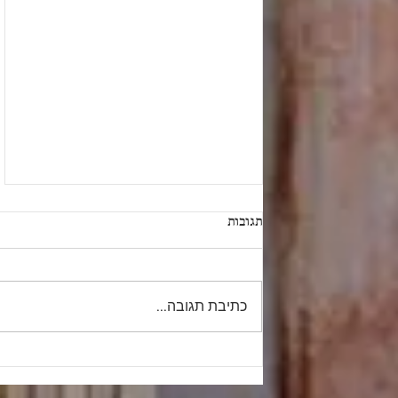
תגובות
כתיבת תגובה...
"ה' יִלָּחֵם לָכֶם וְאַתֶּם תַּחֲרִשׁוּן"