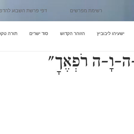
רשימת מפרשים
דפי פרשת השבוע להדפ
ישעיהו ליבוביץ
הזוהר הקדוש
סוד ישרים
תורה טקס
ְ-ה-וָ-ה רֹפְאֶךָ"
ן יהוידע
פרשת נֹחַ
פרשת לֶךְ לְךָ
אור החיים הקדוש
פרשת תּוֹלְדות
פרקי דרבי אליעזר
פרשת וַיֵּצֵא
פרשת וַי
יִּגַּשׁ
אדרת אליהו
פרשת וַיְחִי
פרשת שְׁמוֹת
פרשת וָ