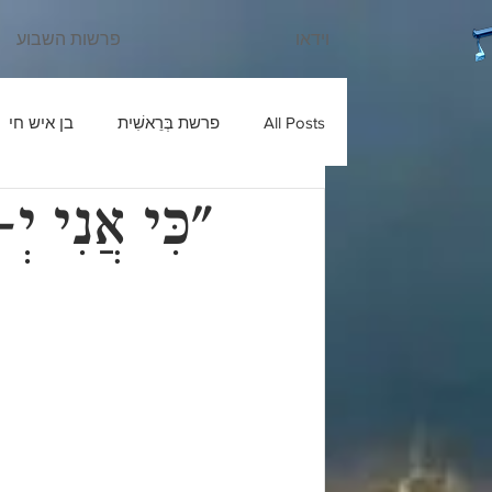
וידאו
פרשות השבוע
All Posts
פרשת בְּרֵאשִׁית
בן איש חי
"כִּי אֲנִי י
עוד יוסף חי
שבחי רבנו
בניהו ב
ש'ש
פרשת חַיֵּי שָׂרָה
כלי יקר
פרשת מִקֵּץ
בעל הטורים
פרשת וַ