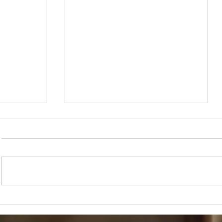
"וַיִּקַּח מֹשֶׁה אֶת עַצְמוֹת יוֹסֵף עִמּוֹ"
"וּפַרְעֹה הִקְרִ
בְנֵי יִשְׂרָאֵ