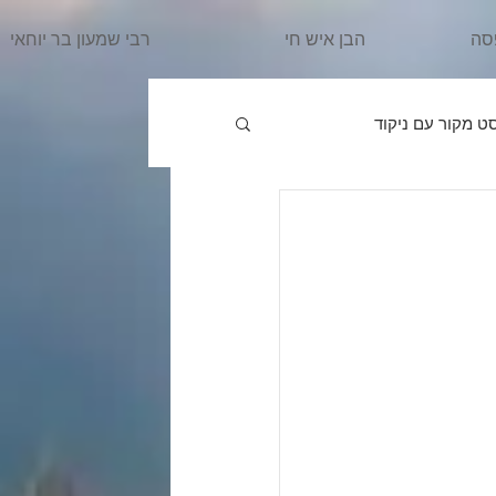
סה
הבן איש חי
רבי שמעון בר יוחאי
ט מקור עם ניקוד
פרשת וַיֵּרָאָ
הרב מרדכי
ִּשְׁלַח
פרשת וַיֵּשֶׁב
אֵרָא
פרשת בֹּא