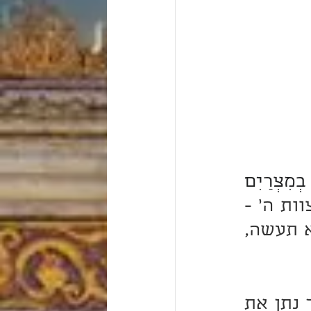
וְהַאֲזַנְתָּ לְמִצְו‍ֹתָיו וְשָׁמַרְתָּ כָּל חֻקָּיו כָּל הַמַּחֲלָה אֲשֶׁר שַׂמְתִּי בְמִצְרַיִם 
"; על ידי שנאזין למצוות ה' - 
רמ"ח מצוות עשה, ונשמור על כל חוקיו - שס"ה מצוות לא תעשה, 
ומסיים הפסוק: 'כי אני ה' רופאך'. יש לפרש, כי ה' יתברך נתן את 