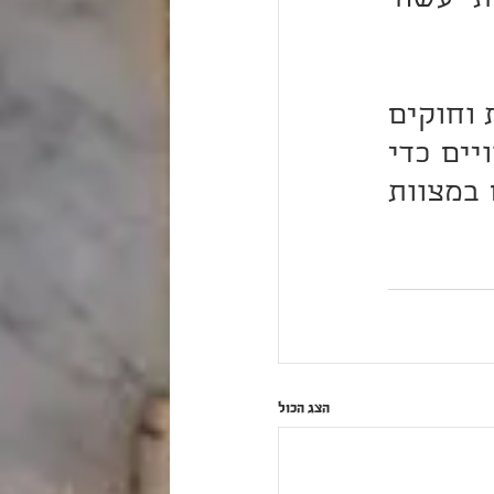
שהם בבחינת "סור מרע", ומצד שני נצטווינו ב-248 מצוות 'עשה' 
וזהו שאמר הכתוב "כִּי אֲנִי יְ-ה-וָ-ה רֹפְאֶךָ" - שני סוגי מצוות וחוקים 
הריני מצווה אליכם, כדוגמת הרופא שיש לו שני סוגי ציוויים כדי 
להבריא את החולה ולהקימו מחוליו. כך גם אתם מסובבים במצוות 
הצג הכול