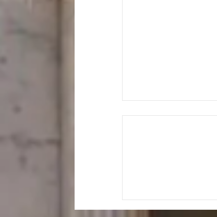
יב... וַיִּירְאוּ מְאֹד וַיִּצְעֲקוּ
ל אֶל ה'"