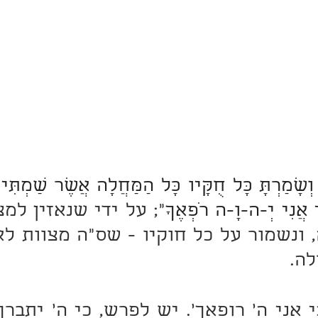
 אֲנִי יְ-ה-וָ-ה רֹפְאֶךָ
לה.