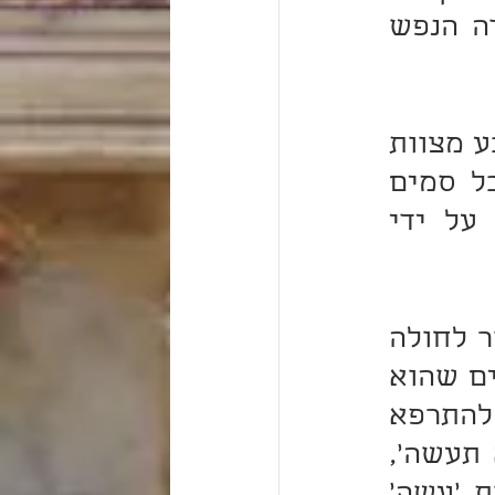
התורה לישראל מפני שהוא רופא הנפשות, ולשם כך ירדה הנפש 
ואכן בכך התעלינו על אומות העולם, שהם נצטוו אלא בשבע מצוות 
בני נח, שהם מצוות שכליות בלבד, אולם אנו זכינו לקבל סמים 
מיוחדים שירפאו לגמרי את הנפש העליונה מחולאיה, על ידי 
כשם שברפואת אדם קיימים שני מישורים: הדברים שאסור לחולה 
לעשות - להתרחק מהמאכלים המזיקים לו וכדומה, והדברים שהוא 
חייב לעשות - לקחת סמי רפואה, וכדורי תרופות כדי להתרפא 
ממחלתו. כך גם ציווה עלינו הקב"ה 365 אזהרות- של 'לא תעשה', 