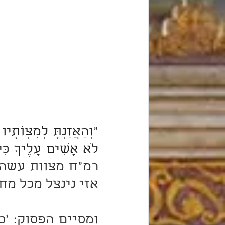
"
לֹא אָשִׂים עָלֶיךָ כִּי
אזי נינצל מכל מח