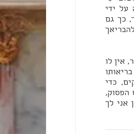
אֲנִי יְ-ה-וָ-ה רֹפְאֶךָ", כשם שרופא מכאיב לפעמים לחולה על ידי 
כריתת אבר או הקזת דם, כדי לרפאו ולהחלימו על יד כך, כך גם 
אעניש אותך מתוך כוונה לרפאותך מן הרע שבקרבך ולהבריאך 
רופא-הבית הקבוע, שאינו מקבל שכרו בעד כל ביקור וביקור, אין לו 
כל עניין שיחלה לקוחו, כי אם כל תפקידו הוא לשמור על בריאותו 
ולמנוע מחלה ממנו. כך גם השי"ת נתן לנו מצוות וחוקים, כדי 
לשמור על בריאות נפשנו, למנוע ממנה מחלה, וזהו פירוש הפסוק, 
הלא אני הוא רופאך הקבוע, לפיכך “לֹא אָשִׂים עָלֶיךָ” נותן אני לך 