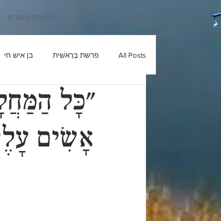
וידאו
פרשות השבוע
All Posts
פרשת בְּרֵאשִׁית
בן איש חי
"כָּל הַמַּחֲל
עוד יוסף חי
שבחי רבנו
בניהו ב
אָשִׂים עָלֶי
ש'ש
פרשת חַיֵּי שָׂרָה
כלי יקר
פרשת מִקֵּץ
בעל הטורים
פרשת וַ