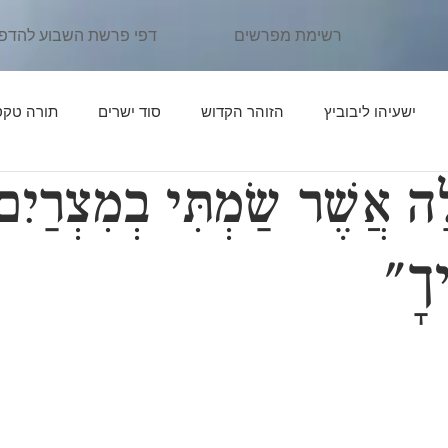
רשימת מפרשים
דפי פרשת השבוע להדפ
ישעיהו ליבוביץ
הזוהר הקדוש
סוד ישרים
תורה טקס
ָה אֲשֶׁר שַׂמְתִּי בְמִצְרַיִ
ן יהוידע
פרשת נֹחַ
פרשת לֶךְ לְךָ
אור החיים הקדוש
ךָ"
פרשת תּוֹלְדות
פרקי דרבי אליעזר
פרשת וַיֵּצֵא
פרשת וַי
יִּגַּשׁ
אדרת אליהו
פרשת וַיְחִי
פרשת שְׁמוֹת
פרשת וָ