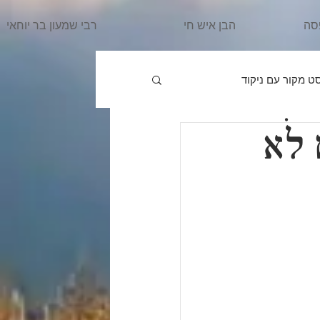
סה
הבן איש חי
רבי שמעון בר יוחאי
ט מקור עם ניקוד
ם לֹא
פרשת וַיֵּרָאָ
הרב מרדכי
ִּשְׁלַח
פרשת וַיֵּשֶׁב
אֵרָא
פרשת בֹּא