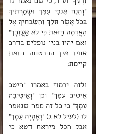
זַרְעֲךָ" ועוד, כי שם נאמר לו 
"וְהִנֵּה אָנֹכִי עִמָּךְ וּשְׁמַרְתִּיךָ 
בְּכֹל אֲשֶׁר תֵּלֵךְ וַהֲשִׁבֹתִיךָ אֶל 
הָאֲדָמָה הַזֹּאת כִּי לֹא אֶעֱזָבְךָ" 
ואם יהיו בניו נופלים בחרב 
אחיו אין ההבטחה הזאת 
קיימת;
ולזה ירמוז באמרו "הֵיטֵב 
אֵיטִיב עִמָּךְ" וכן "וְאֵיטִיבָה 
עִמָּךְ" כי כל זה ממה שנאמר 
לו (לעיל לא ג) "וְאֶהְיֶה עִמְּךָ" 
אבל הכל מיראת חטא כי 