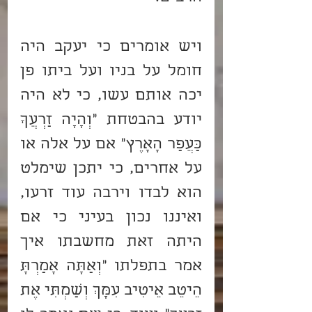
ויש אומרים כי יעקב היה 
חומל על בניו ועל ביתו פן 
יכה אותם עשו, כי לא היה 
יודע בהבטחת "וְהָיָה זַרְעֲךָ 
כַּעֲפַר הָאָרֶץ" אם על אלה או 
על אחרים, כי יתכן שימלט 
הוא לבדו וירבה עוד זרעו, 
ואיננו נכון בעיני כי אם 
היתה זאת מחשבתו איך 
אמר בתפלתו "וְאַתָּה אָמַרְתָּ 
הֵיטֵב אֵיטִיב עִמָּךְ וְשַׂמְתִּי אֶת 