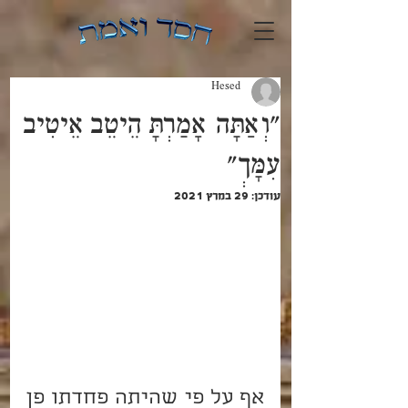
Hesed
"וְאַתָּה אָמַרְתָּ הֵיטֵב אֵיטִיב
עִמָּךְ"
עודכן:
29 במרץ 2021
אף על פי שהיתה פחדתו פן 