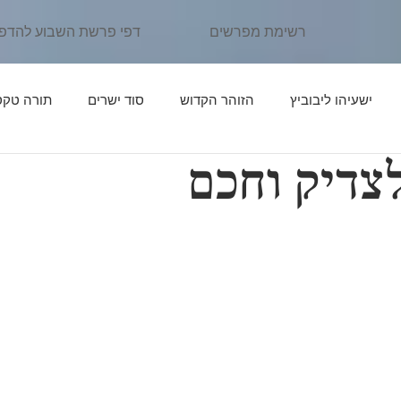
רשימת מפרשים
דפי פרשת השבוע להדפ
ישעיהו ליבוביץ
הזוהר הקדוש
סוד ישרים
תורה טקס
צדיק וחכם
ן יהוידע
פרשת נֹחַ
פרשת לֶךְ לְךָ
אור החיים הקדוש
פרשת תּוֹלְדות
פרקי דרבי אליעזר
פרשת וַיֵּצֵא
פרשת וַי
יִּגַּשׁ
אדרת אליהו
פרשת וַיְחִי
פרשת שְׁמוֹת
פרשת וָ