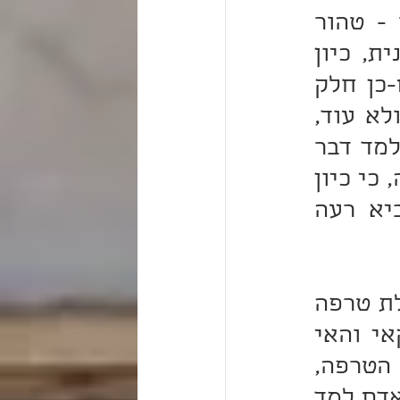
שאין מקבלים טומאה; דהכי קיימא לן היוצא מן הטהור - טהור 
(בכורות ה:). מה שאין כן ההולך אחר הפילוסופיה הכפרנית, כיון 
שהיא יוצאה מטומאה - כל חידוש שמוליד ממנה הוא גם-כן חלק 
טמא, דהכי קיימא לן: כל היוצא מן הטמא - טמא (שם). ולא עוד, 
אלא גם אם יש בה תערובת מדברים טובים, אל תאמר: אלמד דבר 
הטוב המעורב בה בלבד! אלא הרחק גם מדברים טובים שבה, כי כיון 
שנתערבו ונתחברו עמה, נעשו כמוה; והלומד אותם, מביא רעה 
ודוגמא לזה מצינו בהלכות איסור והיתר בביצה של תרנגולת טרפה 
דאסורה, ואף-על-גב דאין הטרפות בביצה, והאי לחודה קאי והאי 
לחודה קאי - עם כל זה, מאחר שגדלה ביצה זו בתוך מעי הטרפה, 
גם היא נעשית טרפה ונאסרה. והנה מלבד המוסר שיהיה האדם למד 