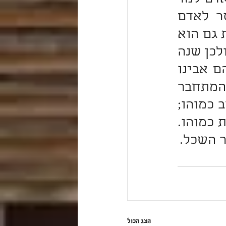
מדין זה לעניין הפילוסופיה הכפרנית, עוד זה יהיה מוסר לאדם 
שהוא גדל עם רשעים גמורים ומתחבר עמהם, שסופו להיות גם הוא 
רשע כמותם. ולהפך, ההולך את חכמים - יחכם (משלי יג). ולכן שנה 
לנו התנא בפרק זה (משנה כב): מה בין תלמידיו של אברהם אבינו 
עליו השלום לתלמידיו של בלעם הרשע וכו' – ללמדך המתחבר 
לצדיק וחכם כאברהם אבינו עליו השלום, גם הוא יזכה לטוב כמוהו; 
והמתחבר לאדם רשע כבלעם הרשע, גם הוא ירד לבור-שחת כמוהו. 
ר השכל.
הצג הכול