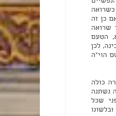
נקרא "בן הא-הא" כי מספר הא הוא חמישה, רמז לחמישה הנפשיים 
וחמישה הגופניים שהם שלמים אתו. וכדי לנחם עצמו כשרואה 
דוחק בעולם הזה וצער גדול אומר "לפום צערא אגרא", ואם כן זה 
הצער הוא לטובה. וכמאמר נחום איש גם-זו על כל צער שרואה 
אומר: "גם זו לטובה". ועוד נראה לי, בסייעתא דשמיא, הטעם 
שהצדיק נקרא "בן הא-הא" כי ידוע התורה נתנה מן עולם הבינה, לכן 
התחילה האות‏ ב' שהיא בינה, והיא סוד הא ראשונה שבשם הוי"ה 
ולכן עשרת הדברות היו כתובים חמש וחמש; וכן כל התורה כולה 
חמישה ספרים. ואיתא באותיות דרבי עקיבא וזה לשונו: מה נשתנה 
אות הא מכל האותיות שבה נתנה תורה לישראל? מפני שכל 
האותיות כשאדם מוציאן מפיו הוא מרגיש בהן בשפתיו ובלשונו 