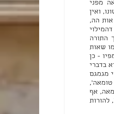
ומוציא טיפת רוק מפיו. אבל אות הא אינו מקבל טומאה מפני 
כשהאדם מוציאו מפיו אינו מרגיש בו, לא בשפתיו ולא בלשונו, ואין 
מוציא בה טיפת רוק מפיו. עד כאן לשונו, יעין שם. והנה אות הה, 
המילוי שלה הוא גם-כן אות ה' כמו הפשוט שלה. וידוע דהמילוי 
נחשב ולד של הפשוט, כי נולד ממנו ונגרר אחריו. ולכך התורה 
שבכתב נחלקה לחמישה ספרים שהם מספר ה', לרמוז - כמו שאות 
ה' היא יוצאה טהורה מפיו של אדם, שאין מוציא בה רוק מפיו - כן 
התורה היא טהורה ואינה מקבלת טומאה. ולכן בעל-קרי קורא בדברי 
תורה ואינו חושש, וכד' חזיה רבי יהודה לאותו תלמיד דהוי מגמגם 
וקורא אמר לה: 'פתח פיך ותקרא, דאין דברי תורה מקבלים טומאה', 
" מה אש אינו מקבל טומאה, אף 
דברי תורה אין מקבלים טומאה. ולכך נרמזה במספר אות ה', להורות 