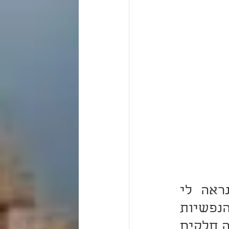
בן הא-הא אומר: "לפום צערא אגרא" (אבות ה, כו). נראה לי 
בסייעתא דשמיא הצדיק נקרא "בן הא-הא", כי ידוע דחלק הנפשיות 
שבאדם - הן נפש, הן רוח, הן נשמה - מוכרח שיש בו חמישה חלקים 