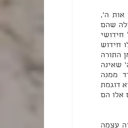
והנה מילוי אות הה שהוא תולדה של הפשוט הוא גם כן אות ה', 
להורות שגם תורה שבכתב היא דוגמת אות ה', דהתולדה שלה שהם 
דברים היוצאים ונולדים ממנה שהם תורה שבעל-פה, וכל חידושי 
תורה שהאדם מחדש בה גם-כן אין מקבלים טומאה. ואפילו חידוש 
שהאדם מחדשו מדעתו – עם כל זה, מאחר שהוליד אותו מן התורה 
עצמה - נעשה כתורה עצמה, שיהיה גם הוא דוגמת אות ה' שאינה 
מקבלת טומאה. ולכן חכם הצדיק שעוסק בתורה ומוליד ממנה 
חידושים, נקרא "בן הא-הא", שיש בידו תורה העיקרית שהיא דוגמת 
אות ה', וגם יש בידו חידושי תורה הנולדים מן התורה, שגם אלו הם 
נמצא, גם חידושים הנולדים מן התורה, הם יהיו כמו התורה עצמה 