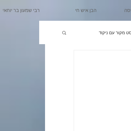
סה
הבן איש חי
רבי שמעון בר יוחאי
ט מקור עם ניקוד
פרשת וַיֵּרָאָ
הרב מרדכי
ִּשְׁלַח
פרשת וַיֵּשֶׁב
אֵרָא
פרשת בֹּא