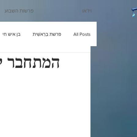
וידאו
פרשות השבוע
All Posts
פרשת בְּרֵאשִׁית
בן איש חי
המתחבר ל
עוד יוסף חי
שבחי רבנו
בניהו ב
ש'ש
פרשת חַיֵּי שָׂרָה
כלי יקר
פרשת מִקֵּץ
בעל הטורים
פרשת וַ