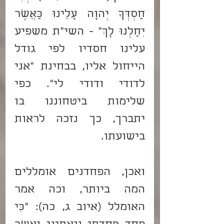
חַסְדְּךָ יְהוָה עָלֵינוּ כַּאֲשֶׁר 
יִחַלְנוּ לָךְ" - השי"ת משפיע 
עלינו חסדיו לפי גודל 
הייחול אליו, בבחינת "אני 
לדודי ודודי לי". כפי 
שלימות ביטחוננו בו 
יתברך, כך נזכה לראות 
בישועתו.
ואכן, הפחדנים אומללים 
המה ביותר, וכה אמר 
האומלל (איוב ג, כה): "כִּי 