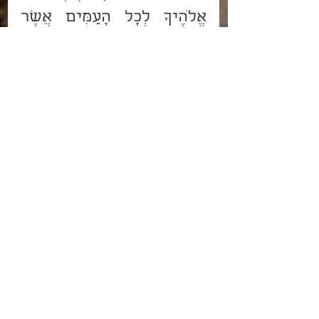
אֱלֹהֶיךָ לְכָל הָעַמִּים אֲשֶׁר 
אַתָּה יָרֵא מִפְּנֵיהֶם".
אך כאמור, התורה מדגישה 
את הלשון "כִּי תֹאמַר 
בִּלְבָבְךָ" - שפירושו: במקרה 
שתאמר כך בלבבך, דע לך 
שאף אז הקב"ה עומד 
לימינך. אמנם הדרך הרצויה 
והישרה היא שלא להכניס 
כלל למורא ופחד בלב, וכך 
נזכה באופן טבעי לראות את 
ישועת ה', כנאמר (ישעיהו 