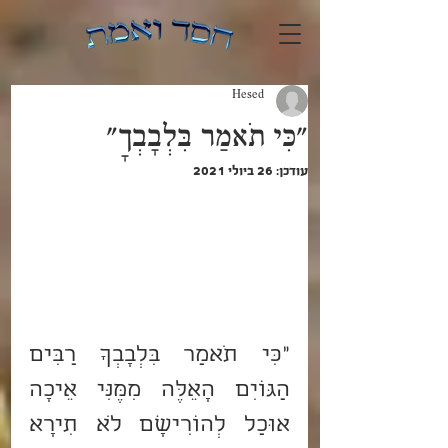
Hesed
"כִּי תֹאמַר בִּלְבָבְךָ"
עודכן:
26 ביולי 2021
"כִּי תֹאמַר בִּלְבָבְךָ רַבִּים 
הַגּוֹיִם הָאֵלֶּה מִמֶּנִּי אֵיכָה 
אוּכַל לְהוֹרִישָׁם לֹא תִירָא 