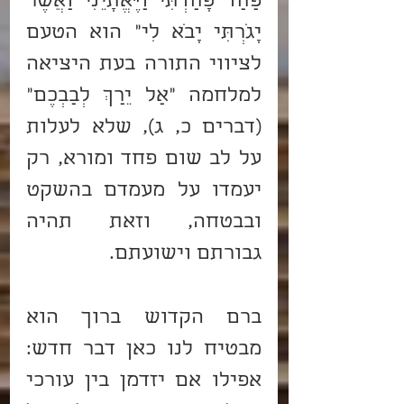
פַחַד פָּחַדְתִּי וַיֶּאֱתָיֵנִי וַאֲשֶׁר 
יָגֹרְתִּי יָבֹא לִי" הוא הטעם 
לציווי התורה בעת היציאה 
למלחמה "אַל יֵרַךְ לְבַבְכֶם" 
(דברים כ, ג), שלא לעלות 
על לב שום פחד ומורא, רק 
יעמדו על מעמדם בהשקט 
ובבטחה, וזאת תהיה 
גבורתם וישועתם.
ברם הקדוש ברוך הוא 
מבטיח לנו כאן דבר חדש: 
אפילו אם יזדמן בין עורכי 