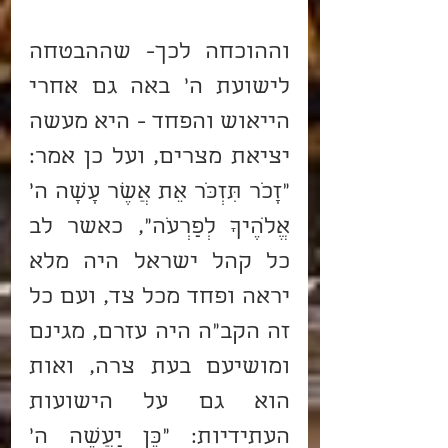
וההוכחה לכך- שההבטחה 
לישועת ה' באה גם אחרי 
הייאוש והפחד - היא מעשה 
יציאת מצרים, ועל כן אמר: 
"זָכֹר תִּזְכֹּר אֵת אֲשֶׁר עָשָׂה ה' 
אֱלֹהֶיךָ לְפַרְעֹה", כאשר לב 
כל קהל ישראל היה מלא 
יראה ופחד מכל צד, ועם כל 
זה הקב"ה היה עזרם, מגינם 
ומושיעם בעת צרה, ואות 
הוא גם על הישועות 
העתידיות: "כֵּן יַעֲשֶׂה ה' 