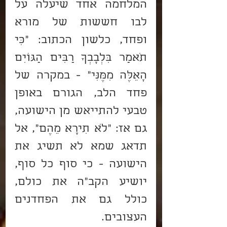
המלחמה אחד שיעלה על 
לבו חששות של מורא 
ופחד, כלשון הכתוב: "כִּי 
תֹאמַר בִּלְבָבְךָ רַבִּים הַגּוֹיִם 
הָאֵלֶּה מִמֶּנִּי" - במקרה של 
פחד הלב, הגורם באופן 
טבעי להתייאש מן הישועה, 
גם אז: "לֹא תִירָא מֵהֶם", אל 
תדאג שמא לא תשיג את 
הישועה - כי סוף כל סוף, 
יושיע הקב"ה את כולם, 
כולל גם את הפחדנים 
העצובים.