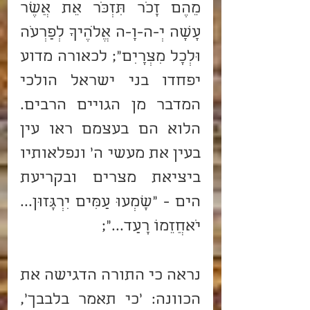
מֵהֶם זָכֹר תִּזְכֹּר אֵת אֲשֶׁר 
עָשָׂה יְ-ה-וָ-ה אֱלֹהֶיךָ לְפַרְעֹה 
וּלְכָל מִצְרָיִם"; לכאורה מדוע 
יפחדו בני ישראל הולכי 
המדבר מן הגויים הרבים. 
הלוא הם בעצמם ראו עין 
בעין את מעשי ה' ונפלאותיו 
ביציאת מצרים ובקריעת 
הים - "שָׁמְעוּ עַמִּים יִרְגָּזוּן... 
יֹאחֲזֵמוֹ רָעַד...";
נראה כי התורה הדגישה את 
הכוונה: 'כי תאמר בלבבך', 