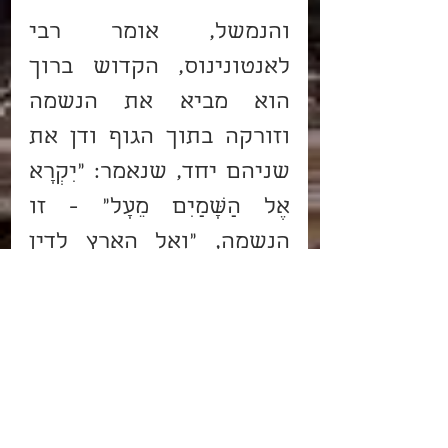
והנמשל, אומר רבי 
לאנטונינוס, הקדוש ברוך 
הוא מביא את הנשמה 
וזורקה בתוך הגוף ודן את 
שניהם יחד, שנאמר: "יִקְרָא 
אֶל הַשָּׁמַיִם מֵעָל" - זו 
הנשמה, "וְאֶל הָאָרֶץ לָדִין 
עַמּוֹ" - זה הגוף (סנהדרין 
צא:). נמצא ש"שמים" הם 
כינוי לנשמה, ו"ארץ" הוא 
כנוי לגוף, לכן שייכם 
הכתוב לענין תוכחה של 