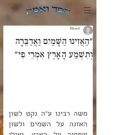
Hesed
"הַאֲזִינוּ הַשָּׁמַיִם וַאֲדַבֵּרָה
וְתִשְׁמַע הָאָרֶץ אִמְרֵי פִי"
משה רבינו ע"ה נקט לשון 
האזנה על השמים ולשון 