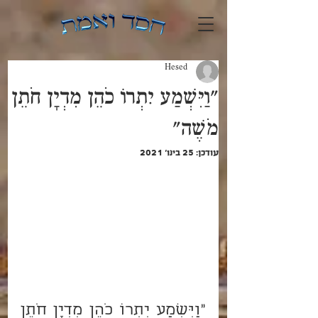
Hesed
"וַיִּשְׁמַע יִתְרוֹ כֹהֵן מִדְיָן חֹתֵן
מֹשֶׁה"
עודכן:
25 בינו׳ 2021
"וַיִּשְׁמַע יִתְרוֹ כֹהֵן מִדְיָן חֹתֵן 