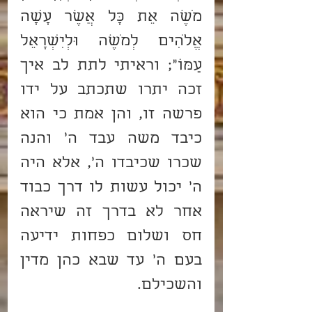
מֹשֶׁה אֵת כָּל אֲשֶׁר עָשָׂה 
אֱלֹהִים לְמֹשֶׁה וּלְיִשְׂרָאֵל 
עַמּוֹ"; וראיתי לתת לב איך 
זכה יתרו שתכתב על ידו 
פרשה זו, והן אמת כי הוא 
כיבד משה עבד ה' והנה 
שכרו שכיבדו ה', אלא היה 
ה' יכול עשות לו דרך כבוד 
אחר לא בדרך זה שיראה 
חס ושלום כפחות ידיעה 
בעם ה' עד שבא כהן מדין 
והשכילם.