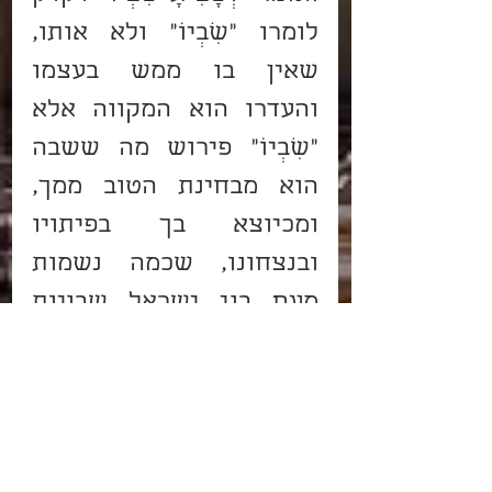
לומרו "שִׁבְיוֹ" ולא אותו, 
שאין בו ממש בעצמו 
והעדרו הוא המקווה אלא 
"שִׁבְיוֹ" פירוש מה ששבה 
הוא מבחינת הטוב ממך, 
ומכיוצא בך בפיתויו 
ובנצחונו, שכמה נשמות 
מעם בני ישראל שבויות 
בידו. 
אור החיים הקדוש
פרשת כִּי תֵצֵא