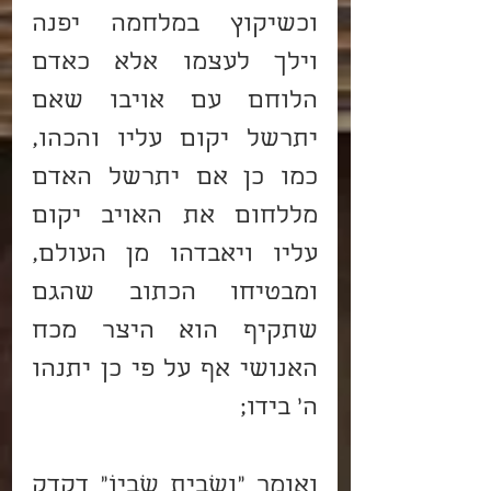
וכשיקוץ במלחמה יפנה 
וילך לעצמו אלא כאדם 
הלוחם עם אויבו שאם 
יתרשל יקום עליו והכהו, 
כמו כן אם יתרשל האדם 
מללחום את האויב יקום 
עליו ויאבדהו מן העולם, 
ומבטיחו הכתוב שהגם 
שתקיף הוא היצר מכח 
האנושי אף על פי כן יתנהו 
ה' בידו;
ואומר "וְשָׁבִיתָ שִׁבְיוֹ" דקדק 