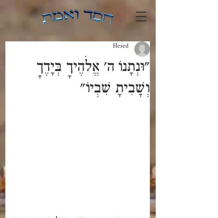
Hesed
"וּנְתָנוֹ ה' אֱלֹהֶיךָ בְּיָדֶךָ
וְשָׁבִיתָ שִׁבְיוֹ"