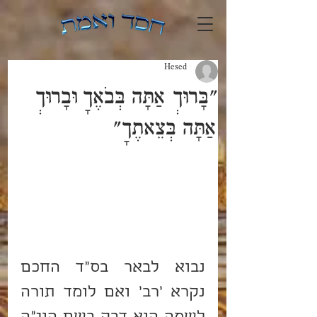
Hesed
"בָּרוּךְ אַתָּה בְּבֹאֶךָ וּבָרוּךְ
אַתָּה בְּצֵאתֶךָ"
נבוא לבאר בס"ד החכם 
נקרא 'רב' ואם לומד תורה 