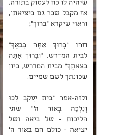
שיהיה לו כח לעסוק בתורה, 
אז מקבל שכר גם ביציאתו, 
וראוי שיקרא "ברוך";
וזהו "בָּרוּךְ אַתָּה בְּבֹאֶךָ" 
לבית המדרש, "וּבָרוּךְ אַתָּה 
בְּצֵאתֶךָ" מבית המדרש, כיון 
שכונתך לשם שמיים.
ולזה-אמר "בֵּית יַעֲקֹב לְכוּ 
וְנֵלְכָה בְּאוֹר ה
'
" שתי 
הליכות - של ביאה ושל 
יציאה - כולם הם באור ה' 