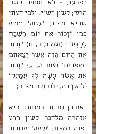
בצרעת - לא תספר לשון 
הרע'; לשון רש"י. ולפי דעתי 
שהיא מצות 'עשה' ממש 
כמו "זָכוֹר אֶת יוֹם הַשַּׁבָּת 
לְקַדְּשׁוֹ" (שמות כ, ח) "זָכוֹר 
אֶת הַיּוֹם הַזֶּה אֲשֶׁר יְצָאתֶם 
מִמִּצְרַיִם" (שם יג, ג) "זָכוֹר 
אֵת אֲשֶׁר עָשָׂה לְךָ עֲמָלֵק" 
(להלן כה, יז) כולם מצוה;
 אם כן גם זה כמותם והיא 
אזהרה מלדבר לשון הרע 
יצוה במצות 'עשה' שנזכור 