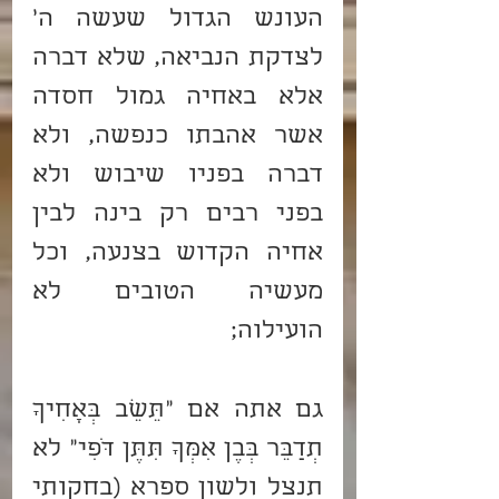
העונש הגדול שעשה ה' 
לצדקת הנביאה, שלא דברה 
אלא באחיה גמול חסדה 
אשר אהבתו כנפשה, ולא 
דברה בפניו שיבוש ולא 
בפני רבים רק בינה לבין 
אחיה הקדוש בצנעה, וכל 
מעשיה הטובים לא 
הועילוה;
גם אתה אם "תֵּשֵׁב בְּאָחִיךָ 
תְדַבֵּר בְּבֶן אִמְּךָ תִּתֶּן דֹּפִי" לא 
תנצל ולשון ספרא (בחקותי 