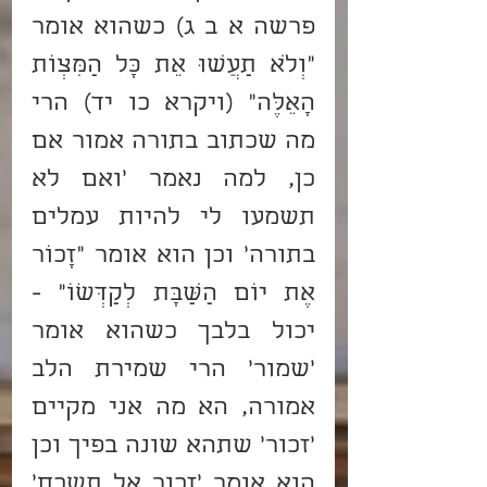
פרשה א ב ג) כשהוא אומר 
"וְלֹא תַעֲשׂוּ אֵת כָּל הַמִּצְו‍ֹת 
הָאֵלֶּה" (ויקרא כו יד) הרי 
מה שכתוב בתורה אמור אם 
כן, למה נאמר 'ואם לא 
תשמעו לי להיות עמלים 
בתורה' וכן הוא אומר "זָכוֹר 
אֶת יוֹם הַשַּׁבָּת לְקַדְּשׁוֹ" - 
יכול בלבך כשהוא אומר 
'שמור' הרי שמירת הלב 
אמורה, הא מה אני מקיים 
'זכור' שתהא שונה בפיך וכן 
הוא אומר 'זכור אל תשכח' 