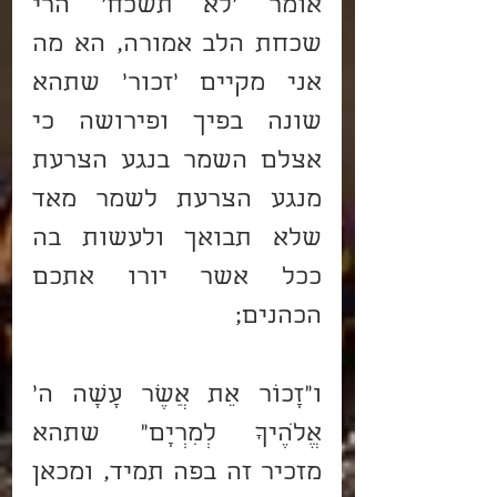
אומר 'לא תשכח' הרי 
שכחת הלב אמורה, הא מה 
אני מקיים 'זכור' שתהא 
שונה בפיך ופירושה כי 
אצלם השמר בנגע הצרעת 
מנגע הצרעת לשמר מאד 
שלא תבואך ולעשות בה 
ככל אשר יורו אתכם 
הכהנים;
ו"זָכוֹר אֵת אֲשֶׁר עָשָׂה ה' 
אֱלֹהֶיךָ לְמִרְיָם" שתהא 
מזכיר זה בפה תמיד, ומכאן 