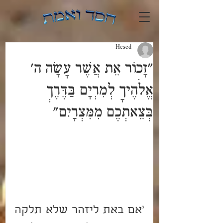
Hesed
"זָכוֹר אֵת אֲשֶׁר עָשָׂה ה'
אֱלֹהֶיךָ לְמִרְיָם בַּדֶּרֶךְ
בְּצֵאתְכֶם מִמִּצְרָיִם"
'אם באת ליזהר שלא תלקה 