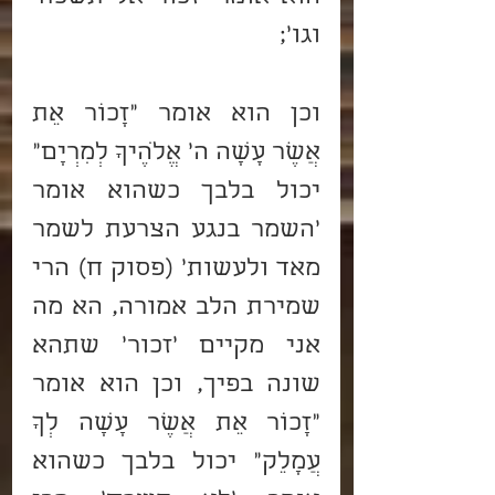
וגו';
וכן הוא אומר "זָכוֹר אֵת 
אֲשֶׁר עָשָׂה ה' אֱלֹהֶיךָ לְמִרְיָם" 
יכול בלבך כשהוא אומר 
'השמר בנגע הצרעת לשמר 
מאד ולעשות' (פסוק ח) הרי 
שמירת הלב אמורה, הא מה 
אני מקיים 'זכור' שתהא 
שונה בפיך, וכן הוא אומר 
"זָכוֹר אֵת אֲשֶׁר עָשָׂה לְךָ 
עֲמָלֵק" יכול בלבך כשהוא 