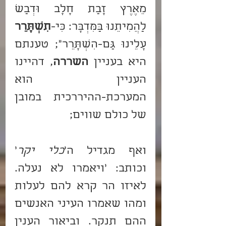
מֵאֶרֶץ זָבַת חָלָב וּדְבַשׁ 
לַהֲמִיתֵנוּ בַּמִּדְבָּר: כִּי-
תִשְׂתָּרֵר
עָלֵינוּ גַּם-הִשְׂתָּרֵר"; טענתם 
היא בעניין 
השררה
, דהיינו 
העניין הוא 
המערכת-ההיררכית במובן 
של כולם שווים;
ואף מגדיל ה'
כלי יקר
' 
וכותב: 'ויאמרו לא נעלה. 
לאיזו הר קרא להם לעלות 
ומהו שאמרו העיני האנשים 
ההם תנקר. וביאור הענין 