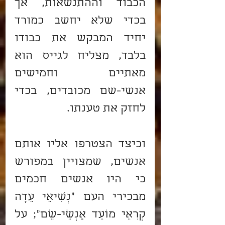
הכבוד וההתנשאות, אך 
בכדי שלא יחשב כמורד 
יחיד המבקש את כבודו 
בלבד, מצליח לגייס הוא 
מאתיים וחמישים 
אנשי-שם מכובדים, בכדי 
לחזק את טענתו.
וכיצד הצטרפו אליו אותם 
אנשים, שמצויין במפורש 
כי היו אנשים חכמים 
מבכירי העם "נְשִׂיאֵי עֵדָה 
קְרִאֵי מוֹעֵד אַנְשֵׁי-שֵׁם"; על 