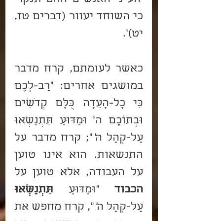
כי השוחד יעוור (דברים טז, 
יט)'.
כאשר לעומתם, קרח מדבר 
במושגים אחרים: "רַב-לָכֶם 
כִּי כָל-הָעֵדָה כֻּלָּם קְדֹשִׁים 
וּבְתוֹכָם ה' וּמַדּוּעַ תִּתְנַשְּׂאוּ 
עַל-קְהַל ה
'
"; קרח מדבר על 
התנשאות. הוא אינו טוען 
על העבודה, אלא טוען על 
הכבוד
 "וּמַדּוּעַ 
תִּתְנַשְּׂאוּ
עַל-קְהַל ה
'
", קרח מחפש את 