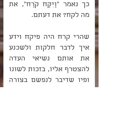
כך נאמר "וַיִּקַּח קֹרַח", את 
מה לקח? את דעתם.
שהרי קרח היה פיקח וידע 
איך לדבר חלקות ולשכנע 
את אותם נשיאי העדה 
להצטרף אליו, בזכות לשונו 
ופיו שדיבר לנפשם בצורה 
רכה (שהיה פיו של קרח, 
כה-רך), בדיוק כמו עשו 
שנאמר עליו "כִּי צַיִד בְּפִיו" 
(יודע לצוד את האנשים 
בעזרת פיו המדבר רכות), 