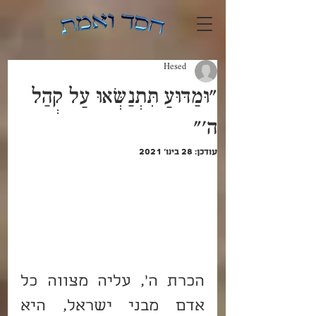
Hesed
"וּמַדּוּעַ תִּתְנַשְּׂאוּ עַל קְהַל
ה'"
עודכן:
28 בינו׳ 2021
הכרת ה', עליה מצווה כל 
אדם מבני ישראל, היא 