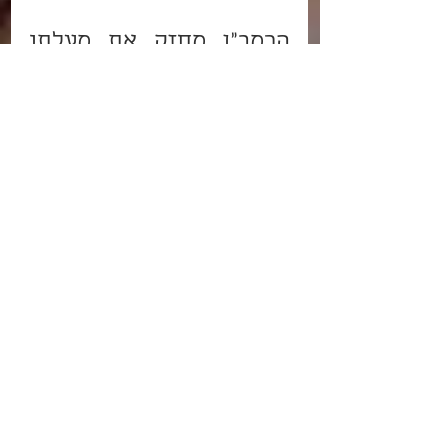
הרמב"ן מחזק את מעלתו 
של משה וע"פ אומר הקב"ה 
למשה-רבנו ראה את האבות 
איך קיימתי עבורם את 
שהבטחתי להם, ולא רק זה, 
אלא גם המשכתי לשמור על 
בניהם כפי שהבטחתי, 
ואתה - משה - מעלתך 
גדולה ממעמדם, בטח 
בשמי.
ועפ"כ נבין שדברי הקב"ה 