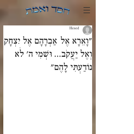
Hesed
"וָאֵרָא אֶל אַבְרָהָם אֶל יִצְחָק
וְאֶל יַעֲקֹב... וּשְׁמִי ה' לֹא
נוֹדַעְתִּי לָהֶם"