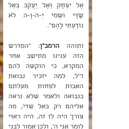
אֶל יִצְחָק וְאֶל יַעֲקֹב בְּאֵל 
שַׁדָּי וּשְׁמִי יְ-הֹ-וָ-ה לֹא 
נוֹדַעְתִּי לָהֶם".
ותוהה 
הרמב"ן
: "המדרש 
הזה ענינו מתישב אחר 
המקרא, כי הוקשה להם 
ז''ל, למה יזכיר נבואת 
האבות לפחות מעלתם 
בנבואה ולאמר שלא נראה 
אליהם רק באל שדי, מה 
צורך היה לו זה, היה ראוי 
לומר אני ה', ולכן אמור לבני 