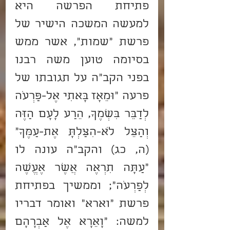
פתיחת הפרשה היא 
למעשה המשכה הישיר של 
פרשת "שמות", אשר ממש 
בסיומה טוען משה רבנו 
בפני הקב"ה על תגובתו של 
פרעה "וּמֵאָז בָּאתִי אֶל-פַּרְעֹה 
לְדַבֵּר בִּשְׁמֶךָ, הֵרַע לָעָם הַזֶּה 
וְהַצֵּל לֹא-הִצַּלְתָּ אֶת-עַמֶּךָ" 
(ה, כג) והקב"ה עונה לו 
"עַתָּה תִרְאֶה אֲשֶׁר אֶעֱשֶׂה 
לְפַרְעֹה"; וממשיך בפתיחת 
פרשת "וארא" ואומר דבריו 
למשה: "וָאֵרָא אֶל אַבְרָהָם 