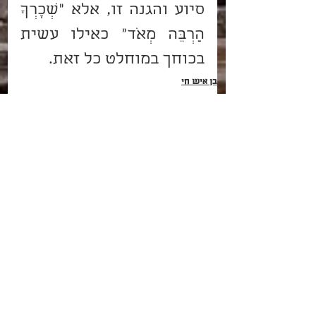
סיוע והגנה זו, אלא “שְׂכָרְךָ 
הַרְבֵּה מְאֹד” כאילו עשית 
בכוחך במוחלט כל זאת. 
בן איש חי
עוד יוסף חי
פרשת לֶךְ לְךָ
הצג הכול
פוסטים קשורים