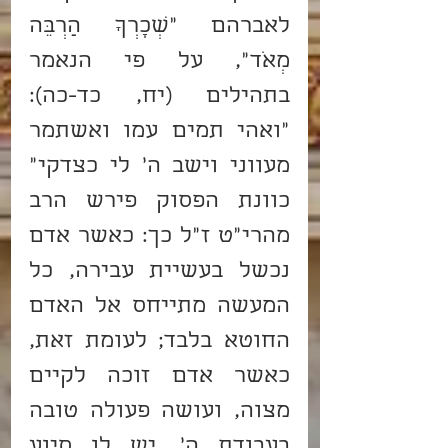
לאברהם “שְׂכָרְךָ הַרְבֵּה 
מְאֹד”, על פי הנאמר 
בתהילים (יח, כד-כה): 
“ואהי תמים עמו ואשתמר 
מעווני וישב ה’ לי כצדקי” 
כוונת הפסוק פירש הרב 
מהרי”ט ז”ל כך: כאשר אדם 
נכשל בעשיית עבירה, כל 
המעשה מתייחס אל האדם 
החוטא בלבד; לעומת זאת, 
כאשר אדם זוכה לקיים 
מצוה, ועושה פעולה טובה 
בעבודת ה’, יש לו סיוע 