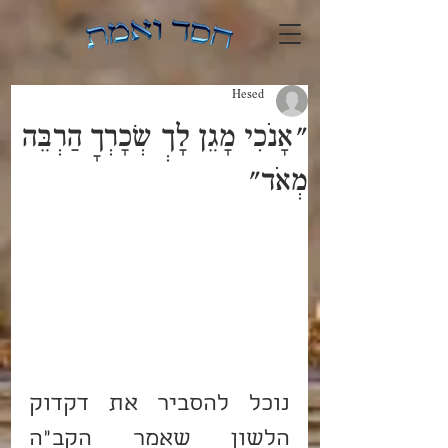
Hesed
"אָנֹכִי מָגֵן לָךְ שְׂכָרְךָ הַרְבֵּה
מְאֹד"
נוכל להסביר את דקדוק 
הלשון שאמר הקב”ה 