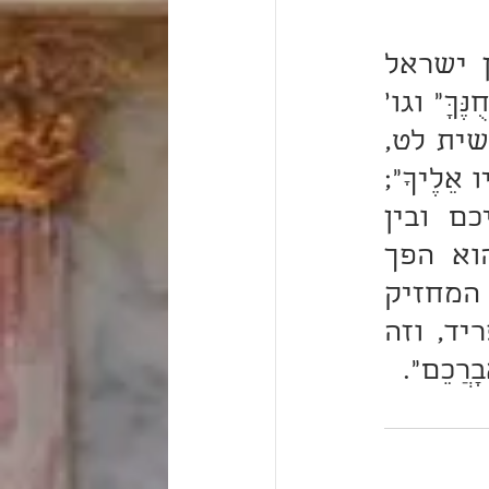
"יָאֵר ה' פָּנָיו אֵלֶיךָ" פירוש שלא יהיה מסך המבדיל בין ישראל 
לאביהם שבשמים, שבזה יאיר אור שכינתו על ישראל; "וִיחֻנֶּךָּ" וגו' 
פירוש יתן לך חן וחנינה, ועיין מה שפירשתי בפסוק (בראשית לט, 
כא) "וַיְהִי ה' אֶת יוֹסֵף וַיֵּט אֵלָיו חָסֶד וַיִּתֵּן חִנּוֹ". "יִשָּׂא ה' פָּנָיו אֵלֶיךָ"; 
פירוש אם סיבבו מעשים עד שהבדילו עונותיכם ביניכם ובין 
אלהיכם - ישא ה' המבדיל. "וְיָשֵׂם לְךָ שָׁלוֹם" פירוש הוא הפך 
הפירוד, והמשכיל בתיבת 'שלום' ידע כי הוא זה יסוד עולם המחזיק 
בעליונים ובתחתונים, והוא כלי המחזיק ברכה כשאין מפריד, וזה 
ָרֲכֵם".