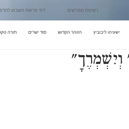
רשימת מפרשים
דפי פרשת השבוע להדפ
ישעיהו ליבוביץ
הזוהר הקדוש
סוד ישרים
תורה טקס
וְיִשְׁמְרֶךָ"
ן יהוידע
פרשת נֹחַ
פרשת לֶךְ לְךָ
אור החיים הקדוש
פרשת תּוֹלְדות
פרקי דרבי אליעזר
פרשת וַיֵּצֵא
פרשת וַי
יִּגַּשׁ
אדרת אליהו
פרשת וַיְחִי
פרשת שְׁמוֹת
פרשת וָ