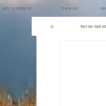
סה
הבן איש חי
רבי שמעון בר יוחאי
ט מקור עם ניקוד
פרשת וַיֵּרָאָ
הרב מרדכי
ִּשְׁלַח
פרשת וַיֵּשֶׁב
אֵרָא
פרשת בֹּא