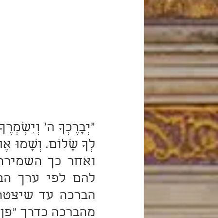
מהברכה כדרך "פן 