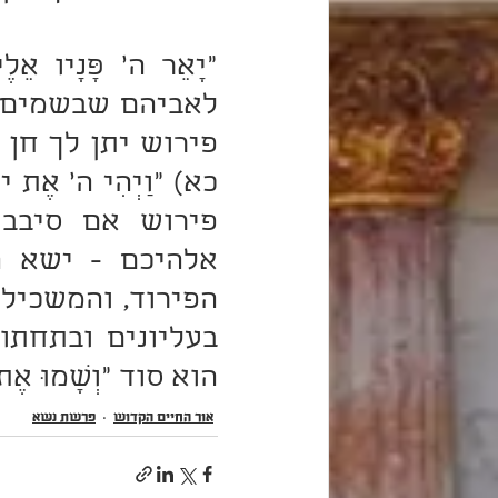
הוא סוד "וְשָׂמוּ אֶת ש
אור החיים הקדוש
פרשת נָשֹׂא