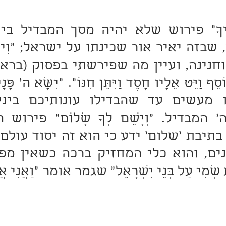
ְׁמִי עַל בְּנֵי יִשְׂרָאֵל" שגמר אומר "וַאֲנִי אֲב