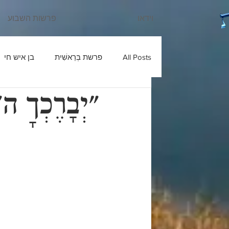
וידאו
פרשות השבוע
All Posts
פרשת בְּרֵאשִׁית
בן איש חי
"יְבָרֶכְךָ ה' 
עוד יוסף חי
שבחי רבנו
בניהו ב
ש'ש
פרשת חַיֵּי שָׂרָה
כלי יקר
פרשת מִקֵּץ
בעל הטורים
פרשת וַ