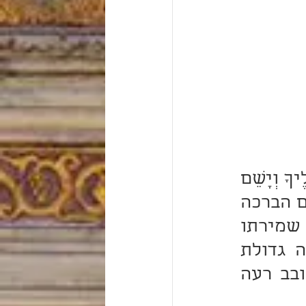
"יְבָרֶכְךָ ה' וְיִשְׁמְרֶךָ. יָאֵר ה' פָּנָיו אֵלֶיךָ וִיחֻנֶּךָּ. יִשָּׂא ה' פָּנָיו אֵלֶיךָ וְיָשֵׂם 
לְךָ שָׁלוֹם. וְשָׂמוּ אֶת שְׁמִי עַל בְּנֵי יִשְׂרָאֵל וַאֲנִי אֲבָרֲכֵם"; הקדים הברכה 
ואחר כך השמירה ("יְבָרֶכְךָ ה' וְיִשְׁמְרֶךָ"), לומר שיצוה ה' שמירתו 
להם לפי ערך הברכה וגדולתה. עוד ירצה שכל כך תהיה גדולת 
הברכה עד שיצטרך ה' לשומרך. עוד ירצה יברכך ולא יסובב רעה 