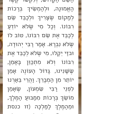
הַשֵּׁם הַקָּדוֹשׁ, וְלִקְשֹׁר קֶשֶׁר 
הָאֱמוּנָה, וּלְהַמְשִׁיךְ בְּרָכוֹת 
לְמָקוֹם שֶׁצָּרִיךְ וּלְכַבֵּד שֵׁם 
רִבּוֹנוֹ. וְכָל מִי שֶׁלֹּא יוֹדֵעַ 
לְכַבֵּד אֶת שֵׁם רִבּוֹנוֹ, טוֹב לוֹ 
שֶׁלֹּא נִבְרָא. אָמַר רַבִּי יְהוּדָה, 
וּבזַי יֵקָלּוּ, מִי שֶׁלֹּא לְכַבֵּד אֶת 
רִבּוֹנוֹ וְלֹא מִתְכַּוֵּן בָּאָמֵן, 
שֶׁשָּׁנִינוּ, גָּדוֹל הָעוֹנֶה אָמֵן 
יוֹתֵר מִן הַמְבָרֵךְ. וַהֲרֵי בֵּאַרְנוּ 
לִפְנֵי רַבִּי שִׁמְעוֹן, שֶׁאָמֵן 
מוֹשֵׁךְ בְּרָכוֹת מִמַּבּוּעַ הַמֶּלֶךְ, 
וּמֵהַמֶּלֶךְ לַמַּלְכָּה (זו כנסת 