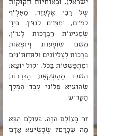
ישראל). וּבְאוֹתִיּוֹת חֲקוּקוֹת 
שֶׁל רַבִּי אֶלְעָזָר, מֵאָלֶ''ף 
לְמֵ''ם, וּמִמֵּ''ם לְנוּ''ן. כֵּיוָן 
שֶׁמַּגִּיעוֹת הַבְּרָכוֹת לְנוּ''ן, 
מִשָּׁם שׁוֹפְעוֹת וְיוֹצְאוֹת 
בְּרָכוֹת לָעֶלְיוֹנִים וְלַתַּחְתּוֹנִים 
וּמִתְפַּשְּׁטוֹת בַּכֹּל. וְקוֹל יוֹצֵא: 
הִשָּׁקוּ מֵהַשְׁקָאַת הַבְּרָכוֹת 
שֶׁהוֹצִיא פְּלוֹנִי עֶבֶד הַמֶּלֶךְ 
הַקָּדוֹשׁ.
זְהִ בָּעוֹלָם הַזֶּה. בָּעוֹלָם הַבָּא 
מַה שְּׂכָרָם? שֶׁכְּשֶׁיֵּצֵא אָדָם 