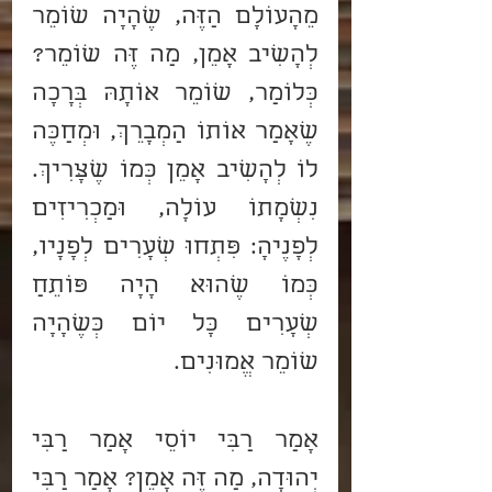
מֵהָעוֹלָם הַזֶּה, שֶׁהָיָה שׁוֹמֵר 
לְהָשִׁיב אָמֵן, מַה זֶּה שׁוֹמֵר? 
כְּלוֹמַר, שׁוֹמֵר אוֹתָהּ בְּרָכָה 
שֶׁאָמַר אוֹתוֹ הַמְבָרֵךְ, וּמְחַכֶּה 
לוֹ לְהָשִׁיב אָמֵן כְּמוֹ שֶׁצָּרִיךְ. 
נִשְׁמָתוֹ עוֹלָה, וּמַכְרִיזִים 
לְפָנֶיהָ: פִּתְחוּ שְׁעָרִים לְפָנָיו, 
כְּמוֹ שֶׁהוּא הָיָה פּוֹתֵחַ 
שְׁעָרִים כָּל יוֹם כְּשֶׁהָיָה 
שׁוֹמֵר אֱמוּנִים.
אָמַר רַבִּי יוֹסֵי אָמַר רַבִּי 
יְהוּדָה, מַה זֶּה אָמֵן? אָמַר רַבִּי 