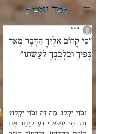
Hesed
"כִּי קָרוֹב אֵלֶיךָ הַדָּבָר מְאֹד
בְּפִיךָ וּבִלְבָבְךָ לַעֲשֹׂתוֹ"
וּבֹזַי יֵקָלּוּ. מַה זֶה וּבֹזַי יֵקָלּוּ? 
זֶהוּ מִי שֶׁלֹּא יוֹדֵעַ לְיַחֵד אֶת 