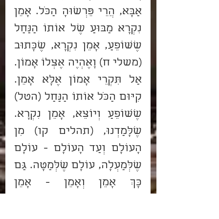
אַבָּא, הֲרֵי פֵּרְשׁוּהָ הַכֹּל. אָמֵן 
נִקְרָא מַבּוּעַ שֶׁל אוֹתוֹ הַנַּחַל 
שֶׁשּׁוֹפֵעַ, אָמֵן נִקְרָא, שֶׁכָּתוּב 
(משלי ח) וָאֶהְיֶה אֶצְלוֹ אָמוֹן. 
אַל תִּקְרֵי אָמוֹן אֶלָּא אָמֵן. 
קִיּוּם הַכֹּל אוֹתוֹ הַנַּחַל (הטל) 
שֶׁשּׁוֹפֵעַ וְיוֹצֵא, אָמֵן נִקְרָא. 
שֶׁלָּמַדְנוּ, (תהלים קו) מִן 
הָעוֹלָם וְעַד הָעוֹלָם - עוֹלָם 
שֶׁלְּמַעְלָה, עוֹלָם שֶׁלְּמַטָּה. גַּם 
כָּךְ אָמֵן וְאָמֵן - אָמֵן 
שֶׁלְּמַעְלָה, אָמֵן שֶׁלְּמַטָּה. אָמֵן 
קִיּוּם שֶׁל כֻּלָּם, וַהֲרֵי בֵּאַרְנוּ 