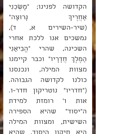
הקדושה לפנינו; "מָשְׁכֵנִי 
אַחֲרֶיךָ נָּרוּצָה" 
(שיר-השירים א, ד), 
נמשכים אנו ללכת אחרי 
השכינה, שהרי "הֱבִיאַנִי 
הַמֶּלֶךְ חֲדָרָיו" וכבר קיימנו 
מצוות המילה, ונכנסנו 
כולנו לקדושה הגבוהה. 
("חדריו" נוטריקון חדר-ו. 
אות ו' רומזת למידת 
ה"יסוד" שהיא הספירה 
השישית, ומצוות המילה 
היא תיקון היסוד, שהיא 