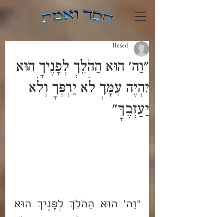
Hesed
"וַה' הוּא הַהֹלֵךְ לְפָנֶיךָ הוּא
יִהְיֶה עִמָּךְ לֹא יַרְפְּךָ וְלֹא
יַעַזְבֶךָּ"
"וַה' הוּא הַהֹלֵךְ לְפָנֶיךָ הוּא 