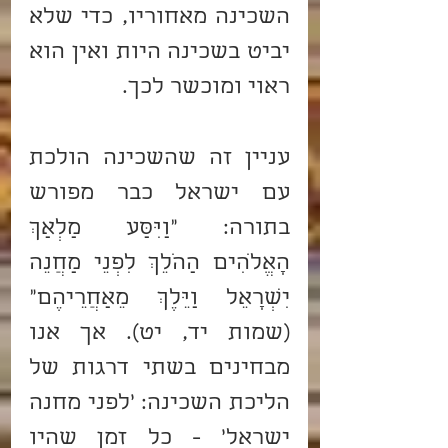
השכינה מאחוריו, כדי שלא 
יביט בשכינה היות ואין הוא 
ראוי ומוכשר לכך.
עניין זה שהשכינה הולכת 
עם ישראל כבר מפורש 
בתורה: "וַיִּסַּע מַלְאַךְ 
הָאֱלֹהִים הַהֹלֵךְ לִפְנֵי מַחֲנֵה 
יִשְׂרָאֵל וַיֵּלֶךְ מֵאַחֲרֵיהֶם" 
(שמות יד, יט). אך אנו 
מבחינים בשתי דרגות של 
הליכת השכינה: 'לפני מחנה 
ישראל' - כל זמן שהיו 