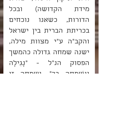
מידת הקדושה) ובכל 
הדורות, כשאנו נוכחים 
בכריתת הברית בין ישראל 
והקב"ה ע"י מצוות מילה, 
ישנה שמחה גדולה כהמשך 
הפסוק הנ"ל - "נָגִילָה 
וְנִשְׂמְחָה בָּךְ", ושמחה זו 
מתבטאת בסעודת מלכים 
של משתה ושמחה - 
"נַזְכִּירָה דֹדֶיךָ מִיַּיִן", ואין לך 
גילוי של טוהר לב ישראל 
יותר משמחה זו על אהבת 