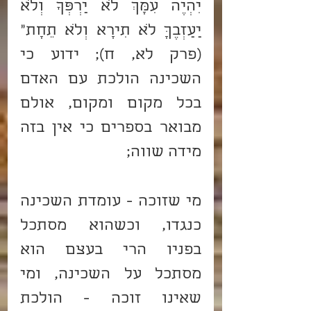
יִהְיֶה עִמָּךְ לֹא יַרְפְּךָ וְלֹא 
יַעַזְבֶךָּ לֹא תִירָא וְלֹא תֵחָת" 
(פרק לא, ח); ידוע כי 
השכינה הולכת עם האדם 
בכל מקום ומקום, אולם 
מבואר בספרים כי אין בזה 
מידה שווה;
מי שזוכה - עומדת השכינה 
כנגדו, וכשהוא מסתכל 
בפניו הרי בעצם הוא 
מסתכל על השכינה, ומי 
שאינו זוכה - הולכת 