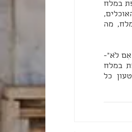
הקב"ה המטיר על הארץ "לחם", ובזה היה טעמו הבסיסי. פת במלח 
('לחם' אותיות מל"ח) אלא שהדבר עודנו תלוי ברצונם של האוכלים, 
בעלי דרכה של תורה היו באמת רוצים לטעום בו פת במלח, מה 
ואכן משום כך שימש לחם המן "לְמַעַן אֲנַסֶּנּוּ הֲיֵלֵךְ בְּתוֹרָתִי אִם לֹא"- 
ראה הקב"ה מי בישראל אוחז דרכה של תורה שהוא "פת במלח 
תאכל", או שאינו אוחז דרכה של תורה, וחפץ הוא לטעון כל 