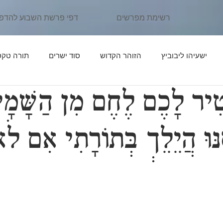
רשימת מפרשים
דפי פרשת השבוע להדפ
ישעיהו ליבוביץ
הזוהר הקדוש
סוד ישרים
תורה טקס
טִיר לָכֶם לֶחֶם מִן הַשָּׁמָי
ן יהוידע
פרשת נֹחַ
פרשת לֶךְ לְךָ
אור החיים הקדוש
נּוּ הֲיֵלֵךְ בְּתוֹרָתִי אִם לֹ
פרשת תּוֹלְדות
פרקי דרבי אליעזר
פרשת וַיֵּצֵא
פרשת וַי
יִּגַּשׁ
אדרת אליהו
פרשת וַיְחִי
פרשת שְׁמוֹת
פרשת וָ