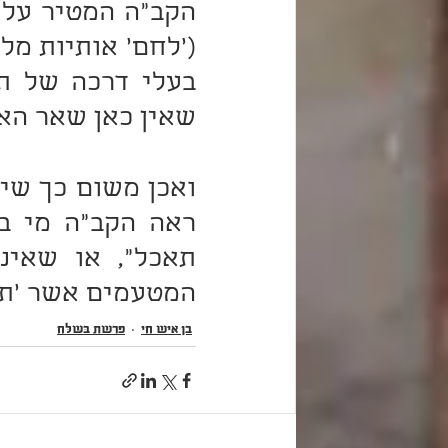
שאין כאן שאר הא
המטעמים אשר 'תאו
בן איש חי
פרשת בְּשַׁלַּח