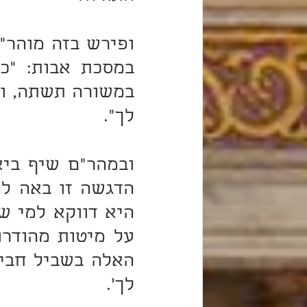
לך".
לך'.