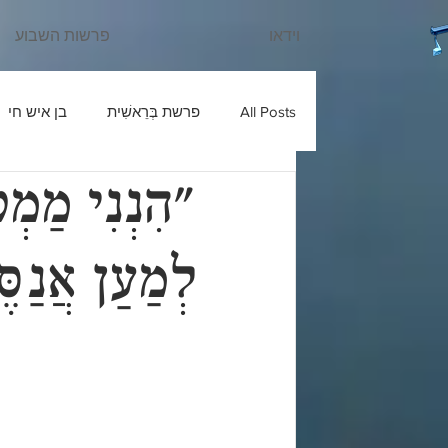
וידאו
פרשות השבוע
All Posts
פרשת בְּרֵאשִׁית
בן איש חי
"הִנְנִי מַמְ
עוד יוסף חי
שבחי רבנו
בניהו ב
לְמַעַן אֲנַסֶּ
ש'ש
פרשת חַיֵּי שָׂרָה
כלי יקר
פרשת מִקֵּץ
בעל הטורים
פרשת וַ