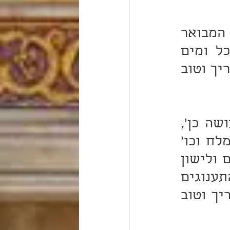
ופירש בזה מוהר"ר יהונתן אייבשיץ ב'יערות דבש', על פי המבואר 
במסכת אבות: "כך היא דרכה של תורה: פת במלח תאכל ומים 
במשורה תשתה, ועל הארץ תישן... ואם אתה עושה כן אשריך וטוב 
ובמהר"ם שיף ביאר את אריכות לשון התנא 'ואם אתה עושה כן', 
הדגשה זו באה להורות כי עיקר המעלה של אוכלי פת במלח וכו' 
היא דווקא למי שמצד מצבו הכלכלי מסוגל לאכול מעדנים ולישון 
על מיטות מהודרות, אלא שמרצונו הטוב עוזב הוא את התענוגים 
האלה בשביל חביבות עסק התורה, ואז נאה לומר לו 'אשריך וטוב 