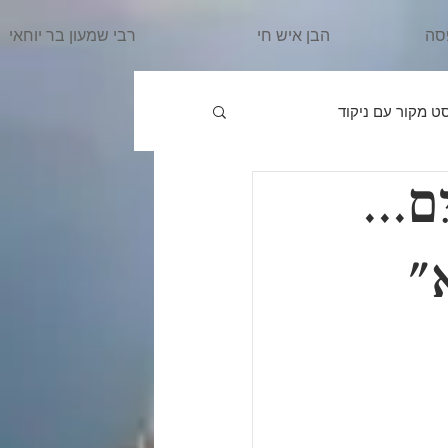
סה
הבן איש חי
רבי שמעון בר יוחאי
ט מקור עם ניקוד
ִם...
פרשת וַיֵּרָאָ
הרב מרדכי
א"
ִּשְׁלַח
פרשת וַיֵּשֶׁב
אֵרָא
פרשת בֹּא