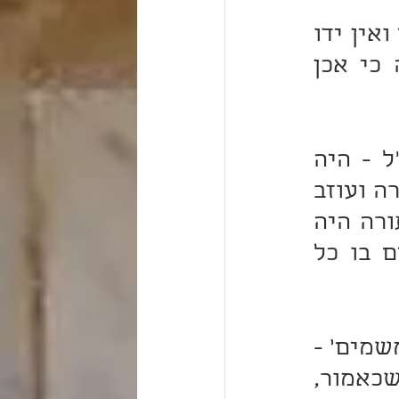
אולם מי שאוכל פת במלח ומים במשורה מחמת שהוא עני ואין ידו 
משגת ליותר מזה, אין מעשיו מוכיחים עליו שום מעלה כי אכן 
מאחר והלחם של המן היו בו כל הטעמים, כמבואר בחז"ל - היה 
אפשר לראות על כל אדם ואדם עד כמה הוא מחבב את התורה ועוזב 
את כל התענוגים האחרים: מי שרצה לאחוז בדרכה של תורה היה 
טועם בו רק "פת במלח", אבל שאר בני אדם היו טועמים בו כל 
ובזה יתיישב גם מאמר הקב"ה 'הנני ממטיר לכם לחם מן המשמים' - 
והלא כל הטעמים היו בו, ומדוע קרא לו למן "לחם". אלא שכאמור, 