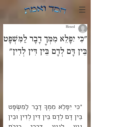
Hesed
"כִּי יִפָּלֵא מִמְּךָ דָבָר לַמִּשְׁפָּט
בֵּין דָּם לְדָם בֵּין דִּין לְדִין"
"כִּי יִפָּלֵא מִמְּךָ דָבָר לַמִּשְׁפָּט 
בֵּין דָּם לְדָם בֵּין דִּין לְדִין וּבֵין 