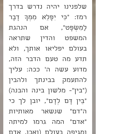
שלפנינו יהיה נדרש בדרך 
רמז: "כִּי יִפָּלֵא מִמְּךָ דָבָר 
לַמִּשְׁפָּט", אם הנהגת 
המשפט והדין שתראה 
בעולם יפליאו אותך, ולא 
תדע מה טעם הדבר הזה, 
מדוע עשה ה' ככה: עליך 
להתעמק בבינתך ולהבין 
("בין"- מלשון בינה והבנה) 
"בֵּין דָּם לְדָם", יובן לך כי 
ה"דם" שנשאר מאותיות 
"אדם" המה גרמו למיתה 
ומגיפה בעולם (ואכן, אדם 