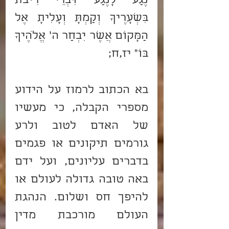
נֶגַע לָנֶגַע דִּבְרֵי רִיבֹת 
בִּשְׁעָרֶיךָ וְקַמְתָּ וְעָלִיתָ אֶל 
הַמָּקוֹם אֲשֶׁר יִבְחַר ה' אֱלֹהֶיךָ 
בּוֹ" יז,ח;
בא הכתוב לרמוז על הידוע 
מספרי הקבלה, כי מעשיו 
של האדם לטוב ולרע 
גורמים תיקונים או פגמים 
בדברים עליונים, ועל ידם 
באה טובה גדולה לעולם או 
להיפך חס ושלום. הנהגת 
העולם מורכבת מדין 