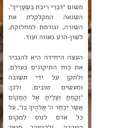
משום "דִּבְרֵי רִיבֹת בִּשְׁעָרֶיךָ", 
השנאה המקלקלת את 
השורה, וגורמת למחלוקת, 
לשון-הרע גאווה ועוד.
העצה היחידה היא להגביר 
את כוח התיקונים בעולם, 
ולתקן על ידי תשובה 
ומעשים טובים, ולכן: 
"וְקַמְתָּ וְעָלִיתָ אֶל הַמָּקוֹם 
אֲשֶׁר יִבְחַר ה' אֱלֹהֶיךָ בּוֹ", על 
כל אדם לנוס למקום 