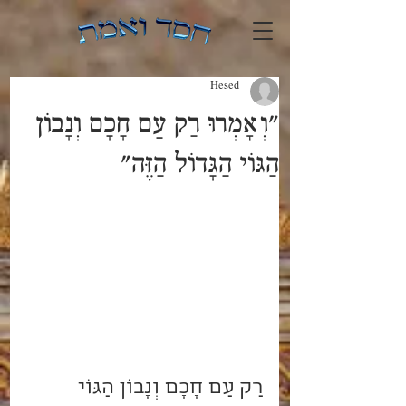
Hesed
"וְאָמְרוּ רַק עַם חָכָם וְנָבוֹן
הַגּוֹי הַגָּדוֹל הַזֶּה"
רַק עַם חָכָם וְנָבוֹן הַגּוֹי 