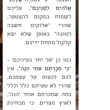
תעצבו - "
כִּי לְמִחְיָה שְׁלָחַנִי 
אֱלֹהִים לִפְנֵיכֶם
", עליכם 
לשמוח במקום להצטער, 
שהרי "אלוקים חשבה 
לטובה" באופן שלא יצא 
קלקול מתחת ידיכם.
כמו כן 'אל יחר בעיניכם' - 
"
כִּי מְכַרְתֶּם אֹתִי הֵנָּה
", אין 
לכם לכעוס על עצמכם, 
שהרי לא טעיתם כלל וכלל 
במה שמכרתם אותי 'הנה', 
לארץ מצרים. כי מבחינת 