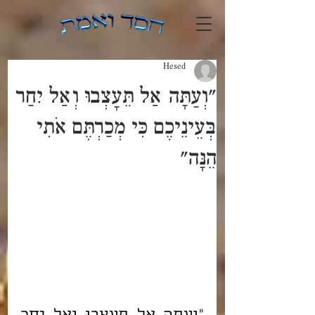
Hesed
"וְעַתָּה אַל תֵּעָצְבוּ וְאַל יִחַר
בְּעֵינֵיכֶם כִּי מְכַרְתֶּם אֹתִי
הֵנָּה"