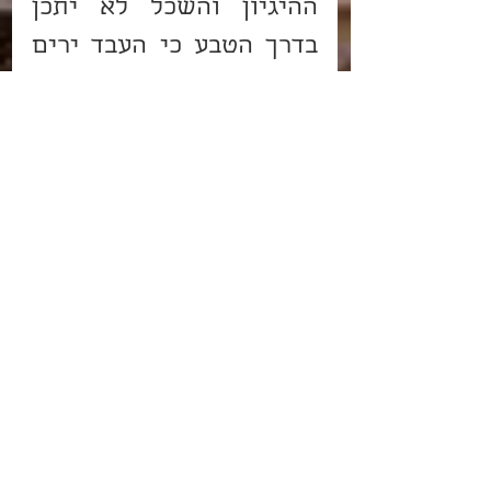
ההיגיון והשכל לא יתכן 
בדרך הטבע כי העבד ירים 
ראש עד שימשול וימלוך, 
ואין שום הבדל בין זה לבין 
להרוג אותי לגמרי. אם כן, 
אתם מצדכם עשיתם 
כמתבקש, אלא שהקב"ה 
סיבב מה שסיבב למעלה 
מכל דרכי הטבע.
בן איש חי
פרשת וַיִּגַּשׁ
אדרת אליהו