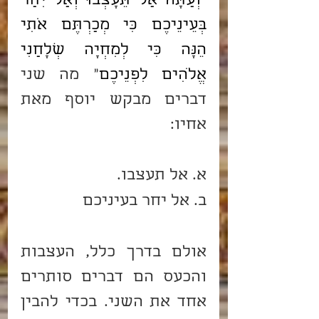
"
וְעַתָּה אַל תֵּעָצְבוּ וְאַל יִחַר 
בְּעֵינֵיכֶם כִּי מְכַרְתֶּם אֹתִי 
הֵנָּה כִּי לְמִחְיָה שְׁלָחַנִי 
אֱלֹהִים לִפְנֵיכֶם
" מה שני 
דברים מבקש יוסף מאת 
אחיו:
א. אל תעצבו.
ב. אל יחר בעיניכם
אולם בדרך כלל, העצבות 
והכעס הם דברים סותרים 
אחד את השני. בכדי להבין 