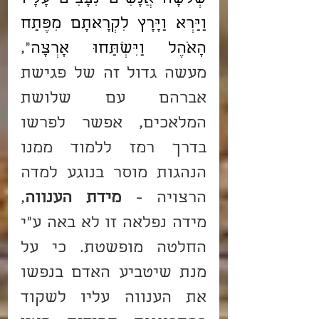
וַיַּרְא וַיָּרָץ לִקְרָאתָם מִפֶּתַח 
הָאֹהֶל וַיִּשְׁתַּחוּ אָרְצָה
", 
מעשה גדול זה של פגישת 
אברהם עם שלושת 
המלאכים, אפשר לפרשו 
בדרך רמז ללמוד ממנו 
הנהגות מוסר בנוגע למדה 
הרצויה - 
מידת הענווה
, 
מידה נפלאה זו לא באה ע"י 
החלטה מופשטת. כי על 
מנת שיטביע האדם בנפשו 
את הענווה עליו לשקוד 