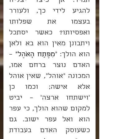
תמיד. אך כיצד יצליח 
להגיע לידי כך, ולעורר 
בעצמו את שפלותו 
ואפסיותו? כאשר יסתכל 
ויתבונן מאין הוא בא ולאן 
הוא הולך: "
מִפֶּתַח הָאֹהֶל"
 – 
האדם נוצר ברחם אמו, 
המכונה "אוהל", שאין אוהל 
אלא אישה; וכמו כן 
'וישתחו ארצה' – יביט 
למקום שהוא הולך, כי עפר 
הוא ואל עפר ישוב. גם 
כשעוסק האדם בעבודת 