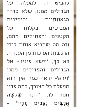
להביט רק למעלה, על 
הגדולים ממנו, שלא כדרך 
הגאוותנים והיהירים 
המביטים בקלות על 
הקטנים והפחותים מהם, 
וזה מה שמביא אותם לידי 
הרגשות הפוכות מן הענווה. 
לא כך, 'וישא עיניו'- אל 
הגדולים והצדיקים ממנו 
'וירא'- יראה כמה אין הוא 
מושלם כל הצורך, כמה עדין 
חסר לו. "
וְהִנֵּה שְׁלֹשָׁה 
אֲנָשִׁים נִצָּבִים עָלָיו"
 – 