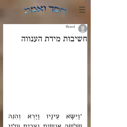
Hesed
חשיבות מידת הענווה
"
וַיִּשָּׂא עֵינָיו וַיַּרְא וְהִנֵּה 
שְׁלֹשָׁה אֲנָשִׁים נִצָּבִים עָלָיו 