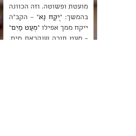
מועטת ופשוטה. וזה הכוונה 
בהמשך: "
יֻקַּח נָא
" – הקב"ה 
ייקח ממך אפילו "
מְעַט מַיִם
" 
– מעט תורה שנקראת מים, 
למרות שלא סיגלתי לעצמי 
תורה הרבה. אולם זכות זו 
יפה בכל הנוגע ל"עשה טוב" 
– אם מכווין לבו לשמים גם 
"הממעיט" זוכה לטובה. אבל 
בכל הנוגע ב"סור מרע" אין 
פשרות!
"
וְרַחֲצוּ רַגְלֵיכֶם
" – הסירו 