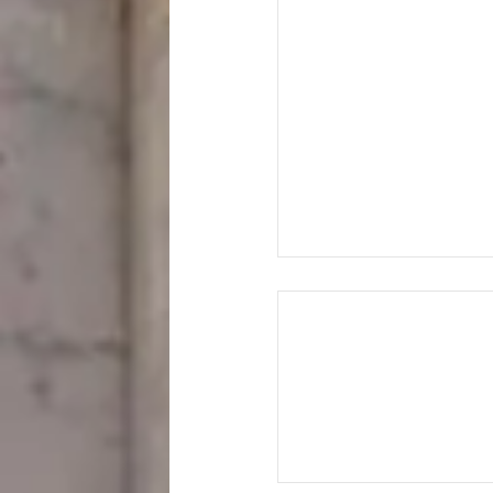
לְבֵיתוֹ פֶּן יָמוּת בַּמִּלְחָמָה"