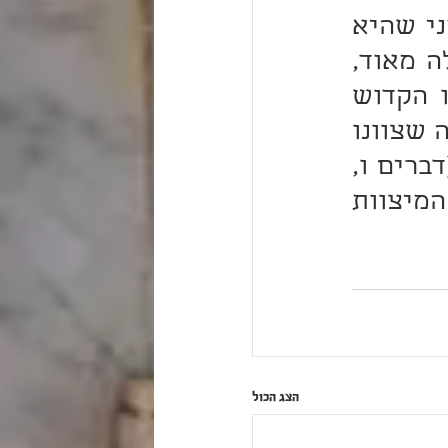
יראת הרעה, ולא כדי לירש הטובה, אלא עושה האמת מפני שהיא 
אמת, וסוף הטובה לבוא בגללה; ומעלה זו היא מעלה גדולה מאוד, 
ואין כל חכם זוכה לה, והיא מעלת אברהם-אבינו, שקראו הקדוש 
ברוך-הוא 'אוהבי', לפי שלא עבד אלא מאהבה, והיא המעלה שצוונו 
בה הקב"ה על-ידי משה, שנאמר: "וְאָהַבְתָּ אֵת ה' אלוהיך" (דברים ו, 
ה), ובזמן שיאהב אדם את ה' אהבה הראויה, מיד יעשה כל המיצוות 
הצג הכול