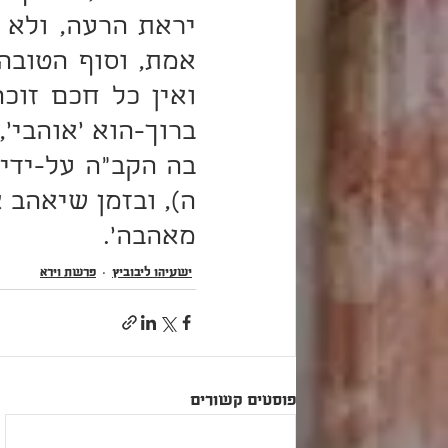
מאהבה'. 
ישעיהו ליבוביץ
פרשת וַיֵּרָאָ
פוסטים קשורים