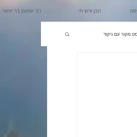
סה
הבן איש חי
רבי שמעון בר יוחאי
ט מקור עם ניקוד
פרשת וַיֵּרָאָ
הרב מרדכי
ִּשְׁלַח
פרשת וַיֵּשֶׁב
אֵרָא
פרשת בֹּא