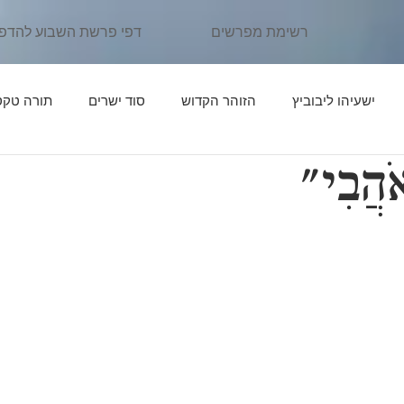
רשימת מפרשים
דפי פרשת השבוע להדפ
ישעיהו ליבוביץ
הזוהר הקדוש
סוד ישרים
תורה טקס
ֹהֲבִי"
ן יהוידע
פרשת נֹחַ
פרשת לֶךְ לְךָ
אור החיים הקדוש
פרשת תּוֹלְדות
פרקי דרבי אליעזר
פרשת וַיֵּצֵא
פרשת וַי
יִּגַּשׁ
אדרת אליהו
פרשת וַיְחִי
פרשת שְׁמוֹת
פרשת וָ