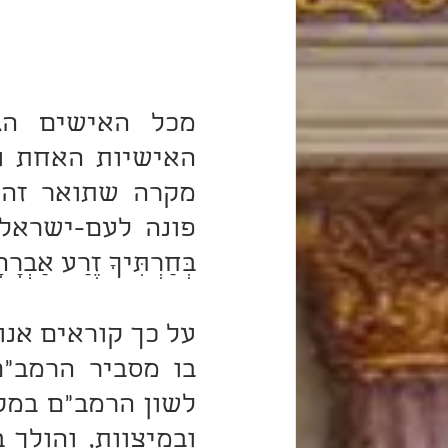
בְּחַרְתִּיךָ זֶרַע אַבְ