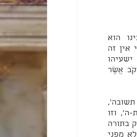
מכל האישים הגדולים בכל המקרא כולו, אברהם-אבינו הוא 
האישיות האחת והיחידה הזוכה להקרא אוהב-ה', ובוודאי אין זה 
מקרה שתואר זה מופיע בהפטרה לסדרת "וירא". הנביא ישעיהו 
פונה לעם-ישראל וקורא באזניו: "וְאַתָּה יִשְׂרָאֵל עַבְדִּי יַעֲקֹב אֲשֶׁר 
על כך קוראים אנו ב"מישנה תורה", בפרק האחרון מ'הלכות תשובה', 
בו מסביר הרמב"ם מה משמעות המושג הגדול של אהבת-ה', וזו 
לשון הרמב"ם במקור שנכתב בעברית: 'העובד מאהבה, עוסק בתורה 
ובמיצוות, והולך בנתיבות החוכמה, לא מפני דבר בעולם, לא מפני 