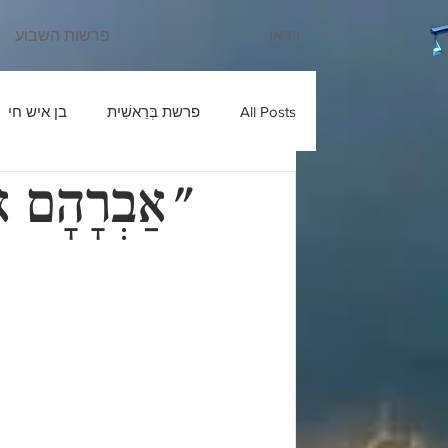
וידאו
פרשות השבוע
All Posts
פרשת בְּרֵאשִׁית
בן איש חי
"אַבְרָהָם א
עוד יוסף חי
שבחי רבנו
בניהו ב
ש'ש
פרשת חַיֵּי שָׂרָה
כלי יקר
פרשת מִקֵּץ
בעל הטורים
פרשת וַ