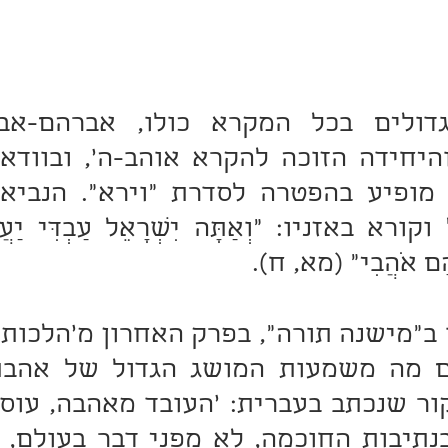
רָהָם אֹהֲבִי" (מא, ח).