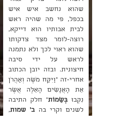
שהוא נחשב איש איש 
בכפל, פי מה שהיה ראש 
לבית אבותיו הוא דייקא, 
רוצה-לומר מצד צדקותו 
שהוא ראוי לכך ולא נתמנה 
לראש על ידי סיבה 
חיצונית. ובזה יובן הכתוב 
אחרי-זה "וַיִּקַּח מֹשֶׁה וְאַהֲרֹן 
אֵת הָאֲנָשִׁים הָאֵלֶּה אֲשֶׁר 
נִקְּבוּ 
בְּשֵׁמוֹת
" חלק התיבה 
לשנים וקרי בה 
ב' שמות
, 
רוצה לומר שכל אחד מהם 