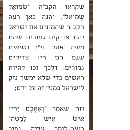
שקראו הקב"ה "שְׁמוּאֵל 
שְׁמוּאֵל", והנה כאן רצה 
הקב"ה שהמונים את ישראל 
יהיו צדיקים גמורים שהם 
משה ואהרן וי"ב נשיאים 
שגם הם היו צדיקים 
גמורים, דלכך זכו להיות 
ראשים כדי שלא ימשך נזק 
לישראל במנין זה על ידם;
וזה שאמר "וְאִתְּכֶם יִהְיוּ 
אִישׁ אִישׁ לַמַּטֶּה" 
רוצה-לומר צדיק גמור 