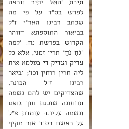
תיבת 'הוּא' יתיר ונרצה 
לפרש בס"ד על פי מה 
שכתב רבינו האר"י ז"ל 
בביאור התוספתא דזוהר 
הקדוש בפרשת נח: 'למה 
"נֹחַ נֹחַ" תרין זמני, אלא כל 
צדיק וצדיק די בעלמא אית 
ליה תרין רוחין וכו'; וביאר 
רבינו ז"ל הכונה, 
שהצדיקים יש להם נשמה 
תחתונה שוכנת תוך גופם 
ונשמה עליונה עומדת צ"ל 
על ראשם בסוד אור מקיף 