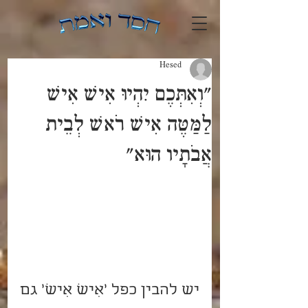
Hesed
"וְאִתְּכֶם יִהְיוּ אִישׁ אִישׁ
לַמַּטֶּה אִישׁ רֹאשׁ לְבֵית
אֲבֹתָיו הוּא"
יש להבין כפל 'אִישׁ אִישׁ' גם 