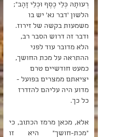
רְעוּתָהּ כְּלֵי כֶסֶף וּכְלֵי זָהָב"; 
הלשון 'דבר נא' יש בו 
משמעות בקשה של זירוז. 
ודבר זה דרוש הסבר רב, 
הלא מדובר עוד לפני 
ההתראה על מכת החושך, 
כמעט חודשיים טרם 
יציאתם ממצרים בפועל - 
מדוע היה עליהם להזדרז 
כל כך.
אלא, מכאן מרמז הכתוב, כי 
"מכת-חושך" היא זו 