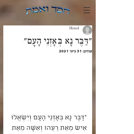
Hesed
"דַּבֶּר נָא בְּאָזְנֵי הָעָם"
עודכן:
31 בינו׳ 2021
"דַּבֶּר נָא בְּאָזְנֵי הָעָם וְיִשְׁאֲלוּ 
אִישׁ מֵאֵת רֵעֵהוּ וְאִשָּׁה מֵאֵת 