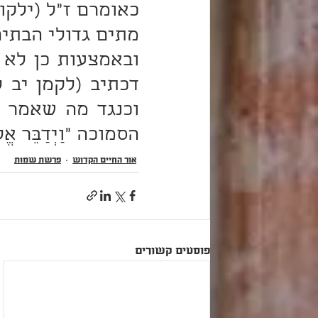
הסמוכה "וַיְדַבֵּר אֱל
אור החיים הקדוש
פרשת שְׁמוֹת
פוסטים קשורים