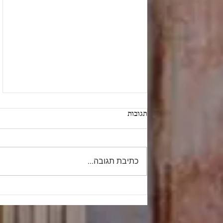
תגובות
כתיבת תגובה...
"וַיִּלָּחֶם בְּיִשְׂרָאֵל וַיִשְׁבְּ מִמֶּנּוּ שֶׁבִי"