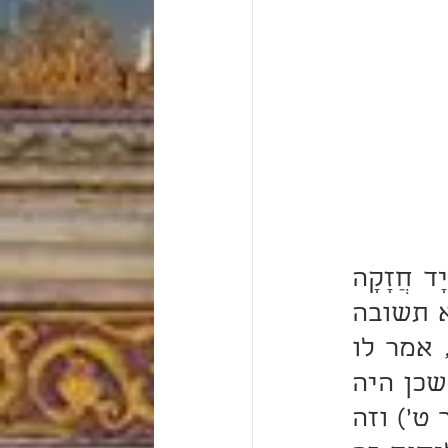
"וַיֹּאמֶר ה' אֶל מֹשֶׁה עַתָּה תִרְאֶה אֲשֶׁר אֶעֱשֶׂה לְפַרְעֹה כִּי בְיָד חֲזָקָה 
יְשַׁלְּחֵם וּבְיָד חֲזָקָה יְגָרְשֵׁם מֵאַרְצוֹ"; טעם אומרו "עַתָּה". הוא תשובה 
למה שאמר "וּמֵאָז בָּאתִי" וגו' הרע לישראל יותר מהקודם, אמר לו 
"עַתָּה תִרְאֶה" כי רעה זו תיכף תסתלק תוספת ועיקר, כמו שכן היה 
שבמכה ראשונה של דם נסתלק השעבוד כמאמרם ז"ל (ש"ר ט') וזה 