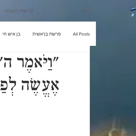
וידאו
פרשות השבוע
All Posts
פרשת בְּרֵאשִׁית
בן איש חי
"וַיֹּאמֶר ה'
עוד יוסף חי
שבחי רבנו
בניהו ב
אֶעֱשֶׂה לְפַ
ש'ש
פרשת חַיֵּי שָׂרָה
כלי יקר
פרשת מִקֵּץ
בעל הטורים
פרשת וַ