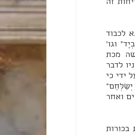
הפך מחשבתו שחשב שיתמיד רעת ישראל מאמצעות שליחות זה 
עוד ירצה להשיבו על מה שאמר כי אויב חרף ה' ולא קינא לכבוד 
שמו, עתה תראה אשר אעשה לפרעה על זה. ואומרו "כִּי בְיָד" וגו' 
יתבאר לפי מה שפירשנו באחד מהטעמים שנאמר למשה מכת 
בכורות בשליחות ראשונה הוא שאם לא היה פרעה מעיז פניו לדבר 
דברים נגד כבודו יתברך תכף היה משלחם במכת בכורות ועל ידי כי 
דבר ה' בזה הפלא ה' מכותיו, והוא אומרו כי "בְיָד חֲזָקָה יְשַׁלְּחֵם" 
פירוש אחזק לבו עד שאטעימהו מטעמים רבים מרים וקשים ואחר 
"וּבְיָד חֲזָקָה" וגו'. כאן הודיע אשר ירעיש ה' בהבאת מכת בכורות 