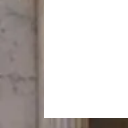
ךָ אֶת אוֹצָרוֹ הַטּוֹב"