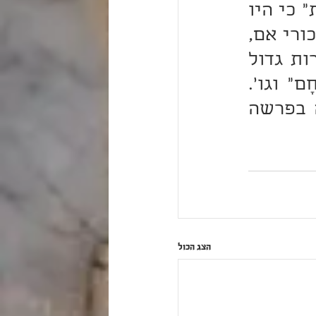
כאומרם ז"ל (ילקוט קפ"ו) בפסוק "אֵין בַּיִת אֲשֶׁר אֵין שָׁם מֵת" כי היו 
מתים גדולי הבתים אם אין בכור והיו מתים בכורי אב גם בכורי אם, 
ובאמצעות כן לא הספיק לשלחם לבד אלא לגרשם במהירות גדול 
דכתיב (לקמן יב לג) "וַתֶּחֱזַק מִצְרַיִם עַל הָעָם לְמַהֵר לְשַׁלְּחָם" וגו'. 
וכנגד מה שאמר בתחלה "לָמָה הֲרֵעֹתָ" וגו', באה התשובה בפרשה 
הצג הכול