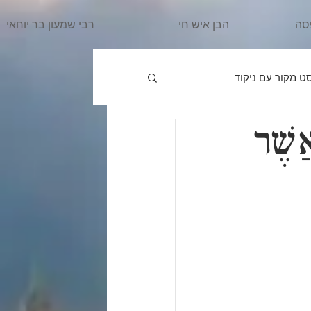
סה
הבן איש חי
רבי שמעון בר יוחאי
ט מקור עם ניקוד
ֲשֶׁר
פרשת וַיֵּרָאָ
הרב מרדכי
ִּשְׁלַח
פרשת וַיֵּשֶׁב
אֵרָא
פרשת בֹּא