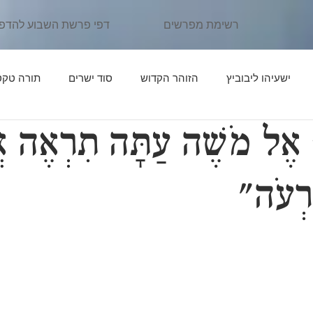
רשימת מפרשים
דפי פרשת השבוע להדפ
ישעיהו ליבוביץ
הזוהר הקדוש
סוד ישרים
תורה טקס
 אֶל מֹשֶׁה עַתָּה תִרְאֶה א
ן יהוידע
פרשת נֹחַ
פרשת לֶךְ לְךָ
אור החיים הקדוש
רְעֹה"
פרשת תּוֹלְדות
פרקי דרבי אליעזר
פרשת וַיֵּצֵא
פרשת וַי
יִּגַּשׁ
אדרת אליהו
פרשת וַיְחִי
פרשת שְׁמוֹת
פרשת וָ