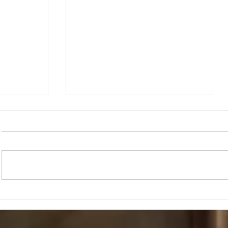
"יִפְתַּח ה' לְ
"וּנְתָנוֹ ה' אֱלֹהֶיךָ בְּיָדֶךָ וְשָׁבִיתָ שִׁבְיוֹ"