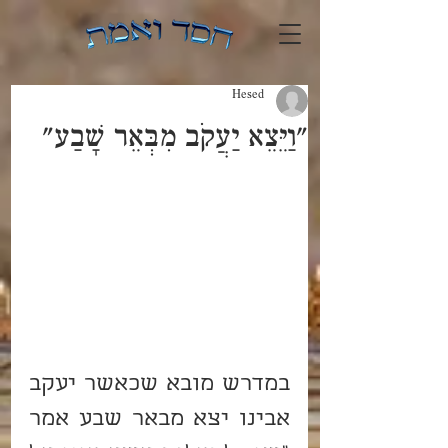
Hesed
"וַיֵּצֵא יַעֲקֹב מִבְּאֵר שָׁבַע"
במדרש מובא שכאשר יעקב 
אבינו יצא מבאר שבע אמר 